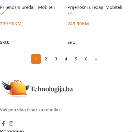
4GB/128GB Black+Punjač
4GB/128GB Black
Prijenosni uređaji
,
Mobiteli
Prijenosni uređaji
,
Mobiteli
Na stanju
Na stanju
239.90
KM
249.90
KM
Dodaj U Korpu
Dodaj U Korpu
SKU:
DG73089
SKU:
DG56596
1
2
3
4
5
6
→
Vaš pouzdan izbor za tehniku.
Kategorije