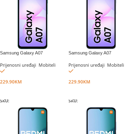
Samsung Galaxy A07
Samsung Galaxy A07
4GB/128GB Green
4GB/128GB Violet
Prijenosni uređaji
,
Mobiteli
Prijenosni uređaji
,
Mobiteli
Na stanju
Na stanju
229.90
KM
229.90
KM
Dodaj U Korpu
Dodaj U Korpu
SKU:
DG67514
SKU:
DG67515