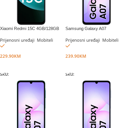
Xiaomi Redmi 15C 4GB/128GB
Samsung Galaxy A07
Midnight Black
6GB/128GB Black
Prijenosni uređaji
,
Mobiteli
Prijenosni uređaji
,
Mobiteli
Na stanju
Na stanju
229.90
KM
239.90
KM
Dodaj U Korpu
Dodaj U Korpu
SKU:
DG67987
SKU:
DG67369