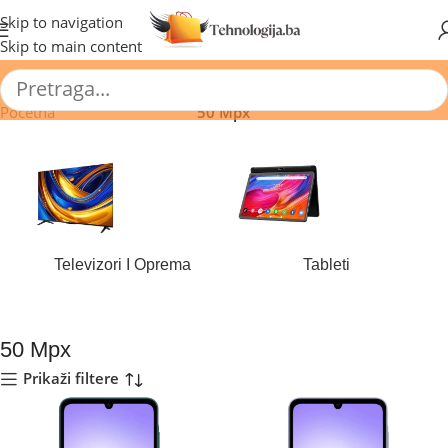
🔥 Pogledajte aktuelne akcije 🔥
Skip to navigation
Skip to main content
Početna
/
Proizvod Kamera
/
50 Mpx
Televizori I Oprema
Tableti
184 proizvoda
44 proizvoda
50 Mpx
Prikaži filtere