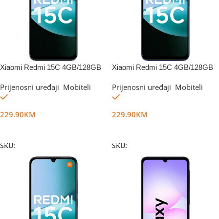
Xiaomi Redmi 15C 4GB/128GB
Xiaomi Redmi 15C 4GB/128GB
Mint Green
Moonlight Blue
Prijenosni uređaji
,
Mobiteli
Prijenosni uređaji
,
Mobiteli
Na stanju
Na stanju
229.90
KM
229.90
KM
Dodaj U Korpu
Dodaj U Korpu
SKU:
DG67985
SKU:
DG67986