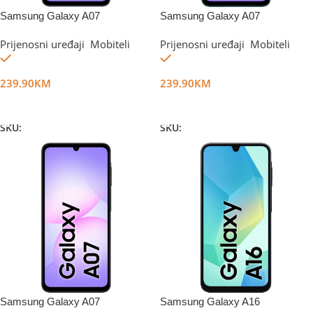
Samsung Galaxy A07
Samsung Galaxy A07
4GB/128GB Violet+Punjač
4GB/128GB Green+Punjač
Prijenosni uređaji
,
Mobiteli
Prijenosni uređaji
,
Mobiteli
Na stanju
Na stanju
239.90
KM
239.90
KM
Dodaj U Korpu
Dodaj U Korpu
SKU:
DG73087
SKU:
DG73088
Samsung Galaxy A07
Samsung Galaxy A16