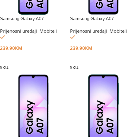
Samsung Galaxy A07
Samsung Galaxy A07
6GB/128GB Green
6GB/128GB Violet
Prijenosni uređaji
,
Mobiteli
Prijenosni uređaji
,
Mobiteli
Na stanju
Na stanju
239.90
KM
239.90
KM
Dodaj U Korpu
Dodaj U Korpu
SKU:
DG67370
SKU:
DG67371