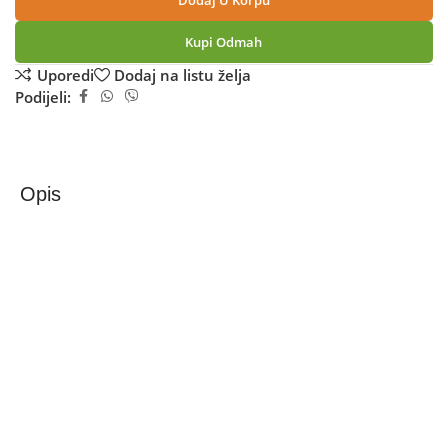
Dodaj U Korpu
Kupi Odmah
Uporedi
Dodaj na listu želja
Podijeli:
Opis
Samsung Galaxy A16 4GB/128GB Silver
Mobitel Samsung Galaxy A16 SM-A165FZABEUC
– Oštre boje i detalji oživljavaju na ekranu od 6,7 inča
Ekran od 6,7 inča Galaxy A16 pruža vam više prostora za
zabavu. Uronite u svoj omiljeni sadržaj uz živopisne boje i
realistične detalje FHD+ Super AMOLED ekrana.
– Ostanite svježi uz tanak dizajn