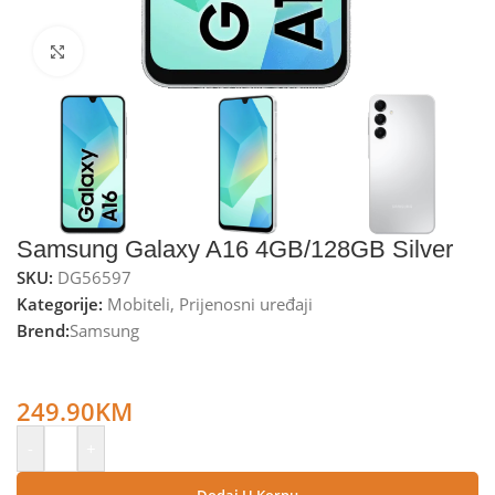
Kliknite za uvećanje
Samsung Galaxy A16 4GB/128GB Silver
SKU:
DG56597
Kategorije:
Mobiteli
,
Prijenosni uređaji
Brend:
Samsung
Samsung Smartphone 6.7”, Octa Core 2.2GHz, RAM 4GB,
50Mpixel – Galaxy A16 4GB/128GB Silver
249.90
KM
-
+