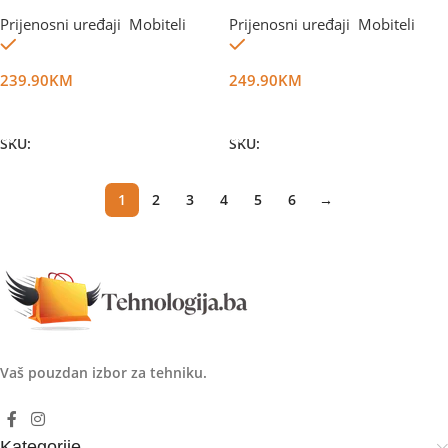
4GB/128GB Black+Punjač
4GB/128GB Black
Prijenosni uređaji
,
Mobiteli
Prijenosni uređaji
,
Mobiteli
Na stanju
Na stanju
239.90
KM
249.90
KM
Dodaj U Korpu
Dodaj U Korpu
SKU:
DG73089
SKU:
DG56596
1
2
3
4
5
6
→
Vaš pouzdan izbor za tehniku.
Kategorije