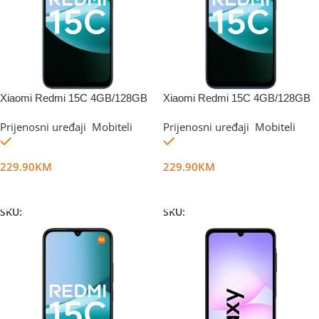
Xiaomi Redmi 15C 4GB/128GB
Xiaomi Redmi 15C 4GB/128GB
Mint Green
Moonlight Blue
Prijenosni uređaji
,
Mobiteli
Prijenosni uređaji
,
Mobiteli
Na stanju
Na stanju
229.90
KM
229.90
KM
Dodaj U Korpu
Dodaj U Korpu
SKU:
DG67985
SKU:
DG67986