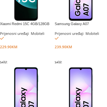
Xiaomi Redmi 15C 4GB/128GB
Samsung Galaxy A07
Midnight Black
6GB/128GB Black
Prijenosni uređaji
,
Mobiteli
Prijenosni uređaji
,
Mobiteli
Na stanju
Na stanju
229.90
KM
239.90
KM
Dodaj U Korpu
Dodaj U Korpu
SKU:
DG67987
SKU:
DG67369