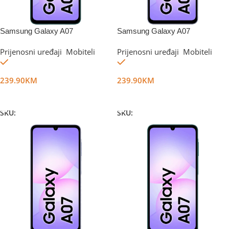
Samsung Galaxy A07
Samsung Galaxy A07
6GB/128GB Green
6GB/128GB Violet
Prijenosni uređaji
,
Mobiteli
Prijenosni uređaji
,
Mobiteli
Na stanju
Na stanju
239.90
KM
239.90
KM
Dodaj U Korpu
Dodaj U Korpu
SKU:
DG67370
SKU:
DG67371