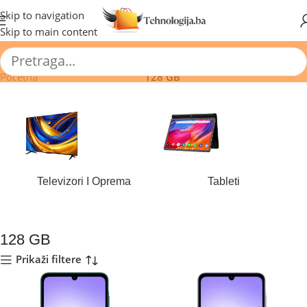
🔥 Pogledajte aktuelne akcije 🔥
Skip to navigation
Skip to main content
Početna
/
Proizvod Memorija
/
128 GB
Televizori I Oprema
Tableti
180 proizvoda
44 proizvoda
128 GB
Prikaži filtere