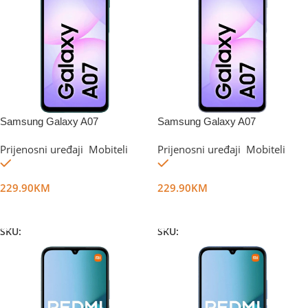
Samsung Galaxy A07
Samsung Galaxy A07
4GB/128GB Green
4GB/128GB Violet
Prijenosni uređaji
,
Mobiteli
Prijenosni uređaji
,
Mobiteli
Na stanju
Na stanju
229.90
KM
229.90
KM
Dodaj U Korpu
Dodaj U Korpu
SKU:
DG67514
SKU:
DG67515