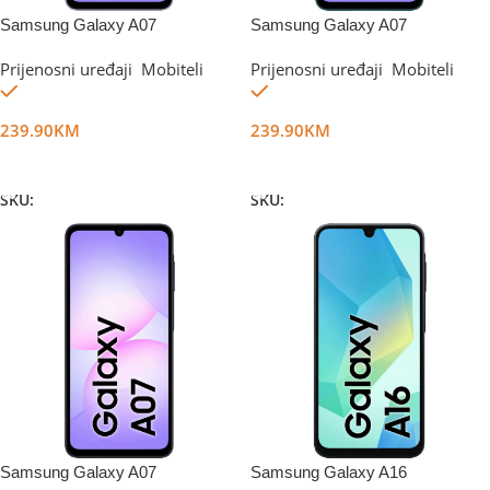
Samsung Galaxy A07
Samsung Galaxy A07
4GB/128GB Violet+Punjač
4GB/128GB Green+Punjač
Prijenosni uređaji
,
Mobiteli
Prijenosni uređaji
,
Mobiteli
Na stanju
Na stanju
239.90
KM
239.90
KM
Dodaj U Korpu
Dodaj U Korpu
SKU:
DG73087
SKU:
DG73088
Samsung Galaxy A07
Samsung Galaxy A16