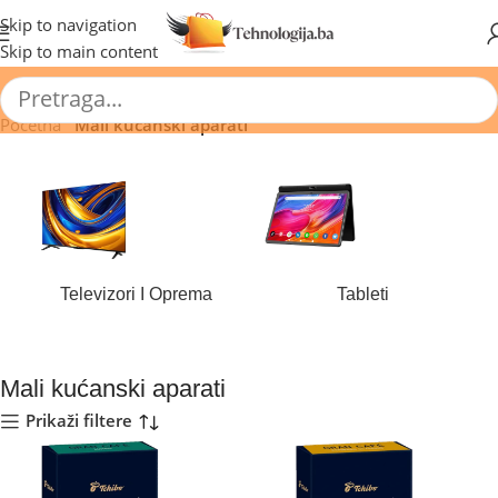
🔥 Pogledajte aktuelne akcije 🔥
Skip to navigation
Skip to main content
Početna
/
Mali kućanski aparati
Televizori I Oprema
Tableti
177 proizvoda
43 proizvoda
Mali kućanski aparati
Prikaži filtere