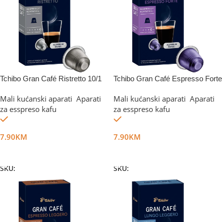
Tchibo Gran Café Ristretto 10/1
Tchibo Gran Café Espresso Forte
10/1
Mali kućanski aparati
,
Aparati
Mali kućanski aparati
,
Aparati
za esspreso kafu
za esspreso kafu
Na stanju
Na stanju
7.90
KM
7.90
KM
Dodaj U Korpu
Dodaj U Korpu
SKU:
DG44595
SKU:
DG44596