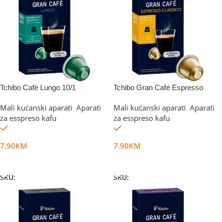
Tchibo Café Lungo 10/1
Tchibo Gran Café Espresso
Classico 10/1
Mali kućanski aparati
,
Aparati
Mali kućanski aparati
,
Aparati
za esspreso kafu
za esspreso kafu
Na stanju
Na stanju
7.90
KM
7.90
KM
Dodaj U Korpu
Dodaj U Korpu
SKU:
DG44593
SKU:
DG44594