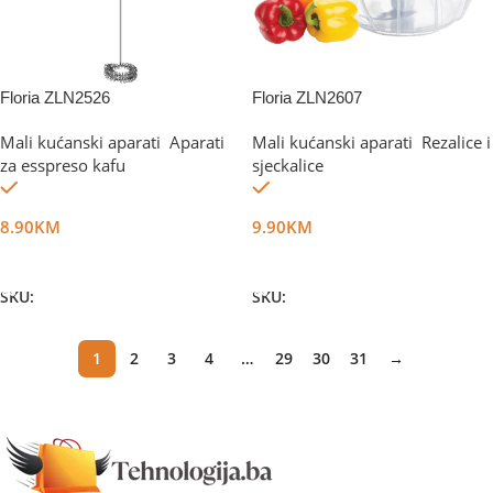
Floria ZLN2526
Floria ZLN2607
Mali kućanski aparati
,
Aparati
Mali kućanski aparati
,
Rezalice i
za esspreso kafu
sjeckalice
Na stanju
Na stanju
8.90
KM
9.90
KM
Dodaj U Korpu
Dodaj U Korpu
SKU:
DG70882
SKU:
DG11249
1
2
3
4
…
29
30
31
→