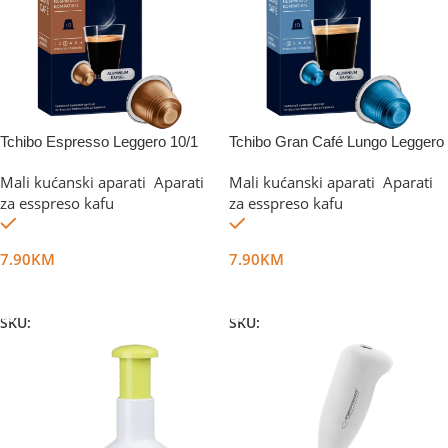
Tchibo Espresso Leggero 10/1
Tchibo Gran Café Lungo Leggero
10/1
Mali kućanski aparati
,
Aparati
Mali kućanski aparati
,
Aparati
za esspreso kafu
za esspreso kafu
Na stanju
Na stanju
7.90
KM
7.90
KM
Dodaj U Korpu
Dodaj U Korpu
SKU:
DG44597
SKU:
DG44598