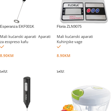
Esperanza EKF001K
Floria ZLN9075
Mali kućanski aparati
,
Aparati
Mali kućanski aparati
,
za esspreso kafu
Kuhinjske vage
Na stanju
Na stanju
8.90
KM
8.90
KM
Dodaj U Korpu
Dodaj U Korpu
SKU:
DG42013
SKU:
DG53460