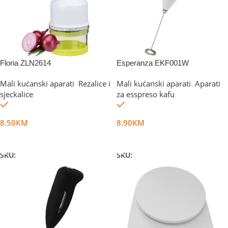
Floria ZLN2614
Esperanza EKF001W
Mali kućanski aparati
,
Rezalice i
Mali kućanski aparati
,
Aparati
sjeckalice
za esspreso kafu
Na stanju
Na stanju
8.50
KM
8.90
KM
Dodaj U Korpu
Dodaj U Korpu
SKU:
DG13907
SKU:
DG16028