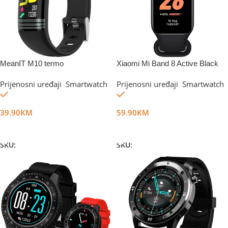
MeanIT M10 termo
Xiaomi Mi Band 8 Active Black
Prijenosni uređaji
,
Smartwatch
Prijenosni uređaji
,
Smartwatch
Na stanju
Na stanju
39.90
KM
59.90
KM
Dodaj U Korpu
Dodaj U Korpu
SKU:
DG15967
SKU:
DG36327