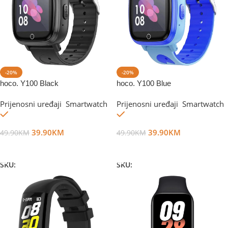
-20%
-20%
hoco. Y100 Black
hoco. Y100 Blue
Prijenosni uređaji
,
Smartwatch
Prijenosni uređaji
,
Smartwatch
Na stanju
Na stanju
39.90
KM
39.90
KM
49.90
KM
49.90
KM
Dodaj U Korpu
Dodaj U Korpu
SKU:
DG48576
SKU:
DG48577