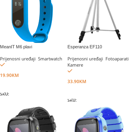
MeanIT M6 plavi
Esperanza EF110
Prijenosni uređaji
,
Smartwatch
Prijenosni uređaji
,
Fotoaparati
,
Na stanju
Kamere
Na stanju
19.90
KM
33.90
KM
Dodaj U Korpu
Dodaj U Korpu
SKU:
DG10248
SKU:
DG16014