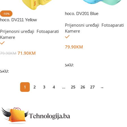
hoco. DV201 Blue
-10%
hoco. DV211 Yellow
Prijenosni uređaji
,
Fotoaparati
,
Kamere
Prijenosni uređaji
,
Fotoaparati
,
Na stanju
Kamere
Na stanju
79.90
KM
71.90
KM
79.90
KM
Dodaj U Korpu
Dodaj U Korpu
SKU:
DG48520
SKU:
DG71863
1
2
3
4
…
25
26
27
→