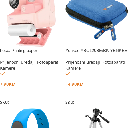
hoco. Printing paper
Yenkee YBC120BE/BK YENKEE
Prijenosni uređaji
,
Fotoaparati
,
Prijenosni uređaji
,
Fotoaparati
,
Kamere
Kamere
Na stanju
Na stanju
7.90
KM
14.90
KM
Dodaj U Korpu
Dodaj U Korpu
SKU:
DG75898
SKU:
DG4997