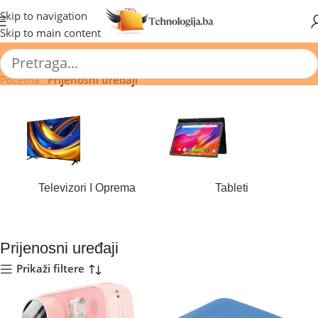
🔥 Pogledajte aktuelne akcije 🔥
Skip to navigation
Skip to main content
Početna
/
Prijenosni uređaji
Televizori I Oprema
Tableti
177 proizvoda
43 proizvoda
Prijenosni uređaji
Prikaži filtere