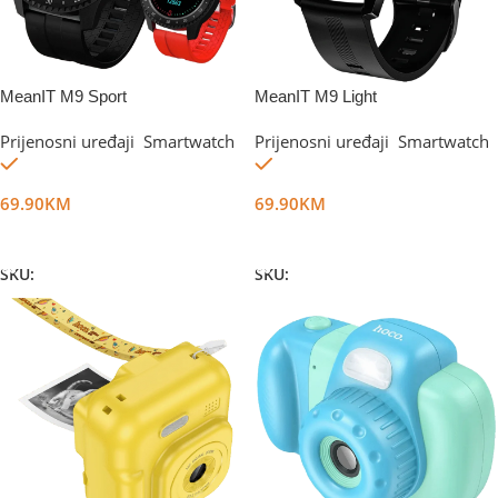
MeanIT M9 Sport
MeanIT M9 Light
Prijenosni uređaji
,
Smartwatch
Prijenosni uređaji
,
Smartwatch
Na stanju
Na stanju
69.90
KM
69.90
KM
Dodaj U Korpu
Dodaj U Korpu
SKU:
DG13877
SKU:
DG17019