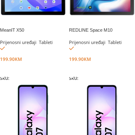
MeanIT X50
REDLINE Space M10
Prijenosni uređaji
,
Tableti
Prijenosni uređaji
,
Tableti
Na stanju
Na stanju
199.90
KM
199.90
KM
Dodaj U Korpu
Dodaj U Korpu
SKU:
DG54440
SKU:
DG16974