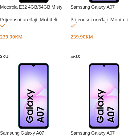
Motorola E32 4GB/64GB Misty
Samsung Galaxy A07
Silver
6GB/128GB Black
Prijenosni uređaji
,
Mobiteli
Prijenosni uređaji
,
Mobiteli
Na stanju
Na stanju
239.90
KM
239.90
KM
Dodaj U Korpu
Dodaj U Korpu
SKU:
DG26214
SKU:
DG67369
Samsung Galaxy A07
Samsung Galaxy A07