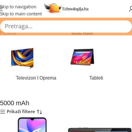
🔥 Pogledajte aktuelne akcije 🔥
Skip to navigation
Skip to main content
Početna
/
Proizvod Baterija (mAh)
/
5000 mAh
Televizori I Oprema
Tableti
180 proizvoda
44 proizvoda
5000 mAh
Prikaži filtere