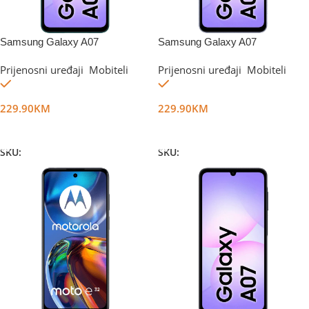
Samsung Galaxy A07
Samsung Galaxy A07
4GB/128GB Green
4GB/128GB Violet
Prijenosni uređaji
,
Mobiteli
Prijenosni uređaji
,
Mobiteli
Na stanju
Na stanju
229.90
KM
229.90
KM
Dodaj U Korpu
Dodaj U Korpu
SKU:
DG67514
SKU:
DG67515