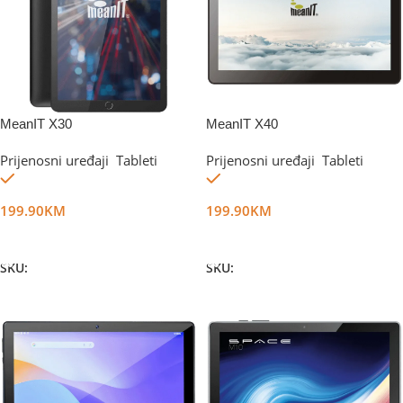
MeanIT X30
MeanIT X40
Prijenosni uređaji
,
Tableti
Prijenosni uređaji
,
Tableti
Na stanju
Na stanju
199.90
KM
199.90
KM
Dodaj U Korpu
Dodaj U Korpu
SKU:
DG17116
SKU:
DG30739