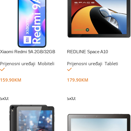
Xiaomi Redmi 9A 2GB/32GB
REDLINE Space A10
Glacial Blue
Prijenosni uređaji
,
Mobiteli
Prijenosni uređaji
,
Tableti
Na stanju
Na stanju
159.90
KM
179.90
KM
Dodaj U Korpu
Dodaj U Korpu
SKU:
DG19506
SKU:
DG16973