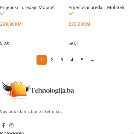
6GB/128GB Green
6GB/128GB Violet
Prijenosni uređaji
,
Mobiteli
Prijenosni uređaji
,
Mobiteli
Na stanju
Na stanju
239.90
KM
239.90
KM
Dodaj U Korpu
Dodaj U Korpu
SKU:
DG67370
SKU:
DG67371
1
2
3
4
5
→
Vaš pouzdan izbor za tehniku.
Kategorije