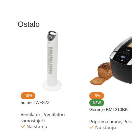
DIMENZIJE (MM)
ZAPREMINA/OBIM 
Ostalo
216 x 242 x 157 (mm)
1 lit
BRAND
Gorenje
DIMENZIJE (MM)
GARANCIJA
102 x 165 x 102 (m
24 mjeseci
BRAND
Gorenj
-10%
-5%
GARANCIJA
home TWF822
NEW
Gorenje BM1210BK
24 mjeseci
Ventilatori
,
Ventilatori
samostojeći
Priprema hrane
,
Peka
Na stanju
Na stanju