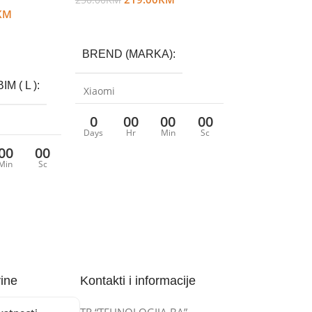
250.00
KM
KM
Dodaj U Korpu
BREND (MARKA)
M ( L )
Xiaomi
0
00
00
00
KAPACITET
6.5L
Days
Hr
Min
Sc
00
00
nje
Min
Sc
vine
Kontakti i informacije