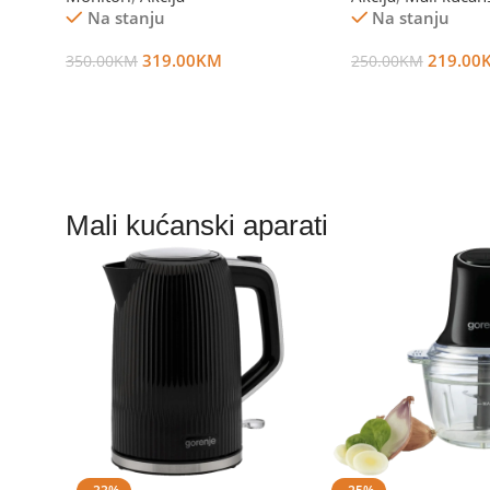
Na stanju
Na stanju
319.00
KM
219.00
350.00
KM
250.00
KM
Dodaj U Korpu
Dodaj U Korpu
Mali kućanski aparati