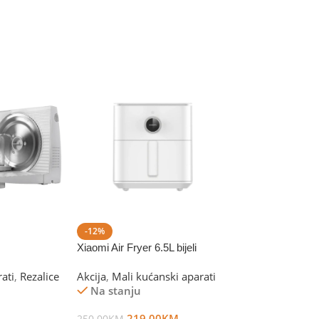
1.5 lit
M)
DIMENZIJE (MM)
(mm)
185 x 415 x 172 (mm)
nje
BRAND
Gorenje
GARANCIJA
24 mjeseci
-12%
Xiaomi Air Fryer 6.5L bijeli
ati
,
Rezalice
Akcija
,
Mali kućanski aparati
Na stanju
219.00
KM