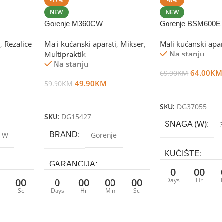
-17%
-8%
NEW
NEW
Gorenje M360CW
Gorenje BSM600E
i
,
Rezalice
Mali kućanski aparati
,
Mikser
,
Mali kućanski apar
Na stanju
Multipraktik
Na stanju
64.00
K
69.90
KM
49.90
KM
59.90
KM
Dodaj U Korpu
Dodaj U Korpu
SKU:
DG37055
SKU:
DG15427
SNAGA (W)
0 W
BRAND
Gorenje
KUĆIŠTE
GARANCIJA
0
00
Plastika/Metal
00
0
00
00
00
Days
Hr
24 mjeseci
Sc
Days
Hr
Min
Sc
ZAPREMINA/OBI