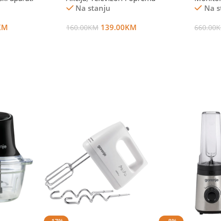
Na stanju
Na s
KM
139.00
KM
160.00
KM
660.00
Dodaj U Korpu
Dodaj