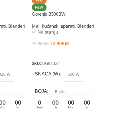
-9%
NEW
Gorenje B500BW
ati
,
Blenderi
Mali kućanski aparati
,
Blenderi
Na stanju
M
72.90
KM
79.90
KM
Dodaj U Korpu
SKU:
DG81324
320 W
SNAGA (W)
500 W
BOJA
Bijela
00
00
0
00
00
00
Min
Sc
Days
Hr
Min
Sc
KUĆIŠTE
Plastika
M ( L )
ZAPREMINA/OBIM ( L )