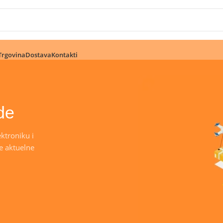
🔥 Pogledajte aktuelne akcije 🔥
Trgovina
Dostava
Kontakti
de
ktroniku i
e aktuelne