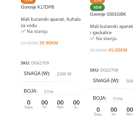
-33%
-25%
Gorenje K17DPB
NEW
Gorenje S501GBK
Mali kućanski aparati
,
Kuhalo
za vodu
Mali kućanski aparat
Na stanju
i sjeckalice
Na stanju
39.90
KM
59.90
KM
45.00
KM
59.90
KM
Dodaj U Korpu
Dodaj U Korpu
SKU:
DG62709
SKU:
DG62708
SNAGA (W)
2200 W
SNAGA (W)
50
BOJA
Crna
BOJA
Crna
0
00
00
00
Days
Hr
Min
Sc
0
00
00
ZAPREMINA/OBIM ( L )
Days
Hr
Min
KUĆIŠTE
1.7 lit
Plastika/Metal