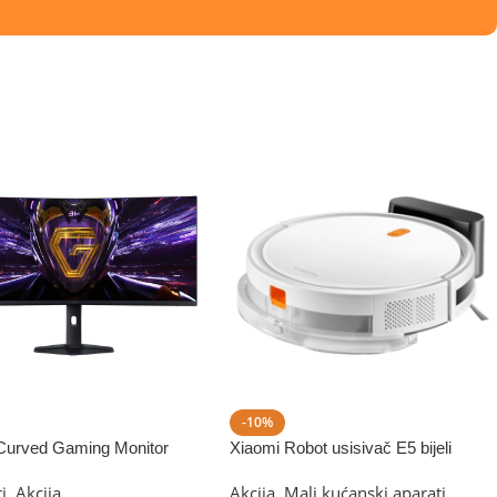
-10%
Curved Gaming Monitor
Xiaomi Robot usisivač E5 bijeli
 2026 34”
i
,
Akcija
Akcija
,
Mali kućanski aparati