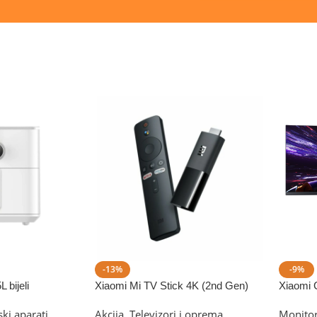
-13%
-9%
 bijeli
Xiaomi Mi TV Stick 4K (2nd Gen)
Xiaomi 
G34WQi
ki aparati
Akcija
,
Televizori i oprema
Monitor