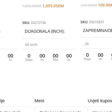
109.90
129.90
KM
1,055.05
KM
1,099.00
KM
Dodaj U Korpu
Dodaj U Korpu
SKU:
DG15831
SKU:
DG72736
ZAPREMINA/OBI
e
DIJAGONALA (INCH)
. lit
65 inch
0
00
00
0
00
00
00
BRAND
Gore
TUNER
DVB-T2/C/S2
Days
Hr
Sc
Days
Hr
Min
Sc
GARANCIJA
BOJA
Crna
24 mjeseci
SMART TV
Da
ije
Meni
Uvjeti kupo
REZOLUCIJA
UHD 4K