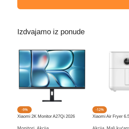
Izdvajamo iz ponude
-9%
-12%
Xiaomi 2K Monitor A27Qi 2026
Xiaomi Air Fryer 6.5L
Monitori
,
Akcija
Akcija
,
Mali kućans