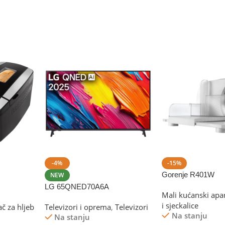
0.600 lit
( L )
DIMENZIJE (M
130 x 400 x 140 
BRAND
Gore
m)
GARANCIJA
e
24 mjeseci
-4%
-15%
Gorenje R401W
NEW
LG 65QNED70A6A
Mali kućanski apar
i sjeckalice
č za hljeb
Televizori i oprema
,
Televizori
Na stanju
Na stanju