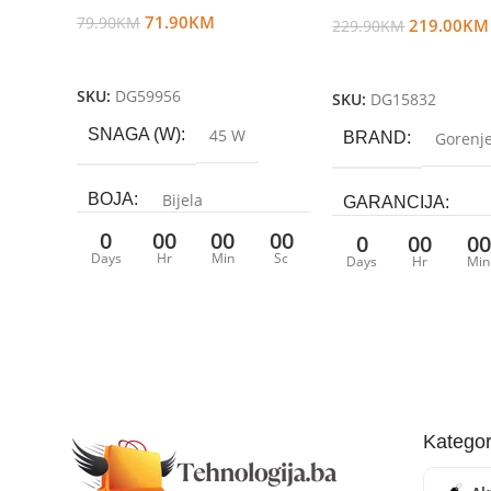
71.90
KM
79.90
KM
219.00
KM
229.90
KM
Dodaj U Korpu
Dodaj U Korpu
SKU:
DG59956
SKU:
DG15832
SNAGA (W)
45 W
BRAND
Gorenj
BOJA
Bijela
GARANCIJA
0
00
00
00
0
00
00
Days
Hr
Min
Sc
24 mjeseci
Days
Hr
Min
VRSTA VENTILATORA
Stupni
ROTIRAJUĆI
Da
Kategor
BROJ BRZINA RADA