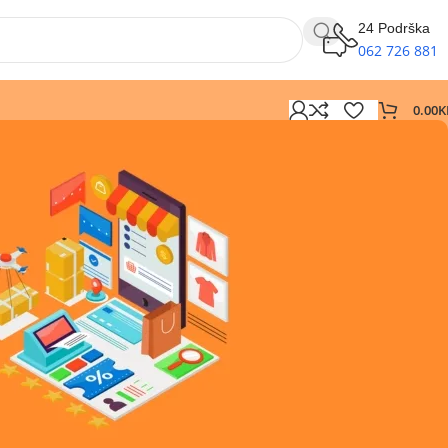
24 Podrška
062 726 881
0.00
K