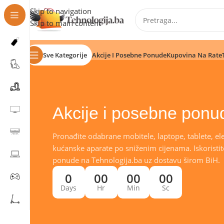
Skip to navigation
Skip to main content
Sve Kategorije
Akcije I Posebne Ponude
Kupovina Na Rate
Akcije i posebne ponu
Pronađite odabrane mobitele, laptope, tablete, ele
kućanske aparate po sniženim cijenama. Iskoristit
ponude na Tehnologija.ba uz dostavu širom BiH.
0
00
00
00
Days
Hr
Min
Sc