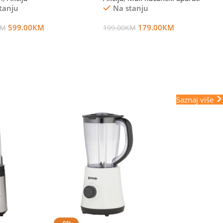
tanju
Na stanju
599.00
KM
179.00
KM
KM
199.00
KM
 U Korpu
Dodaj U Korpu
Saznaj više