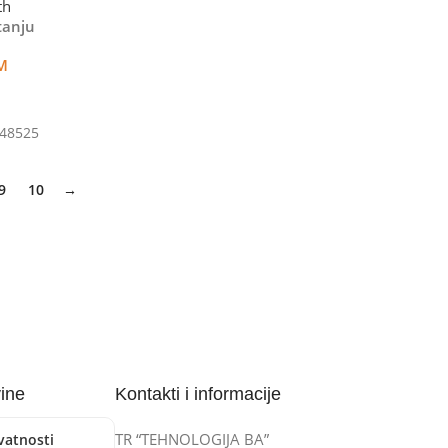
th
tanju
M
U Korpu
48525
9
10
→
vine
Kontakti i informacije
TR “TEHNOLOGIJA BA”
ivatnosti