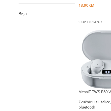
13.90
KM
Dodaj U Korpu
Boja
SKU:
DG14763
MeanIT TWS B60 W
Zvučnici i slušalice
,
bluetooth