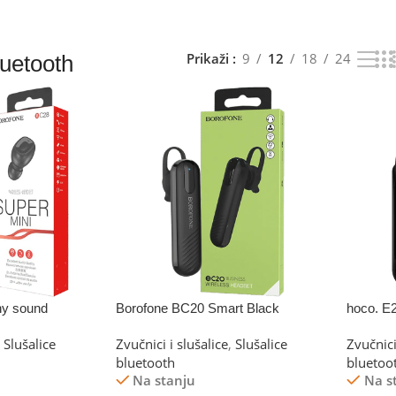
Prikaži
9
12
18
24
luetooth
ny sound
Borofone BC20 Smart Black
hoco. E
Slušalice
Zvučnici i slušalice
,
Slušalice
Zvučnici
bluetooth
bluetoo
Na stanju
Na s