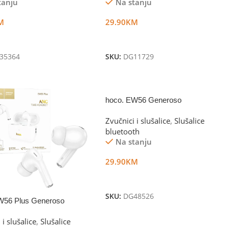
tanju
Na stanju
M
29.90
KM
U Korpu
Dodaj U Korpu
35364
SKU:
DG11729
NEW
hoco. EW56 Generoso
Zvučnici i slušalice
,
Slušalice
bluetooth
Na stanju
29.90
KM
Dodaj U Korpu
SKU:
DG48526
W56 Plus Generoso
 i slušalice
,
Slušalice