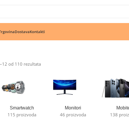
🔥 Pogledajte aktuelne akcije 🔥
Trgovina
Dostava
Kontakti
1–12 od 110 rezultata
Smartwatch
Monitori
Mobite
115 proizvoda
46 proizvoda
138 proi