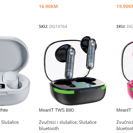
16.90
KM
19.90
K
Dodaj U Korpu
Dodaj 
SKU:
DG14764
SKU:
DG
hite
MeanIT TWS B80
MeanIT
Slušalice
Zvučnici i slušalice
,
Slušalice
Zvučnici
bluetooth
bluetoo