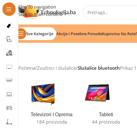
Skip to navigation
Skip to main content
Sve Kategorije
Akcije I Posebne Ponude
Kupovina Na Rate
Početna
/
Zvučnici i slušalice
/
Slušalice bluetooth
Prikaz 
Televizori I Oprema
Tableti
184 proizvoda
44 proizvoda