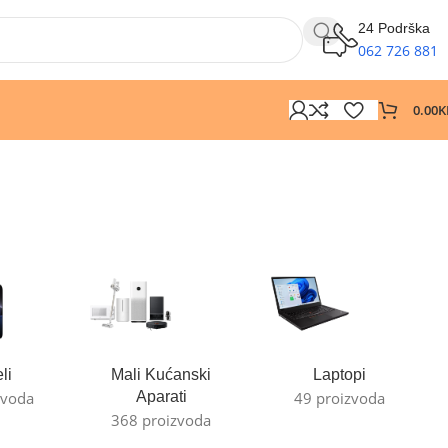
24 Podrška
062 726 881
0.00
K
li
Mali Kućanski
Laptopi
zvoda
Aparati
49 proizvoda
368 proizvoda