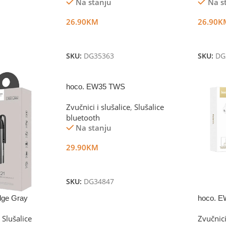
Na stanju
Na s
26.90
KM
26.90
K
Dodaj U Korpu
Dodaj 
SKU:
DG35363
SKU:
DG
hoco. EW35 TWS
Zvučnici i slušalice
,
Slušalice
bluetooth
Na stanju
29.90
KM
Dodaj U Korpu
SKU:
DG34847
dge Gray
hoco. E
Slušalice
Zvučnici