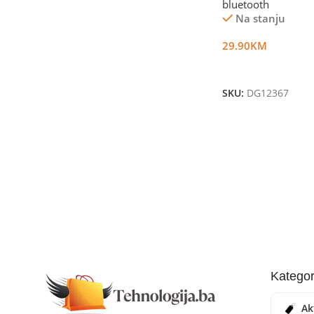
bluetooth
Na stanju
29.90
KM
Dodaj U Korpu
SKU:
DG12367
Kategor
Ak