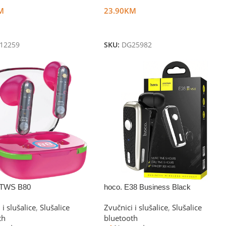
M
23.90
KM
U Korpu
Dodaj U Korpu
12259
SKU:
DG25982
 TWS B80
hoco. E38 Business Black
 i slušalice
,
Slušalice
Zvučnici i slušalice
,
Slušalice
th
bluetooth