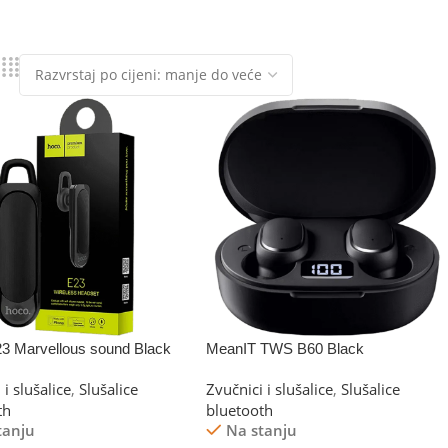
23 Marvellous sound Black
MeanIT TWS B60 Black
 i slušalice
,
Slušalice
Zvučnici i slušalice
,
Slušalice
th
bluetooth
tanju
Na stanju