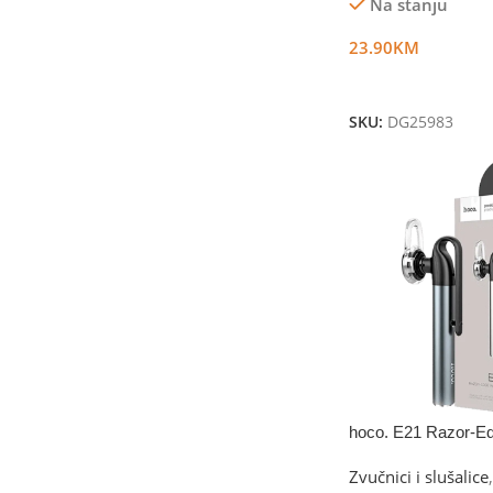
Na stanju
23.90
KM
Dodaj U Korpu
SKU:
DG25983
hoco. E21 Razor-E
Zvučnici i slušalice
,