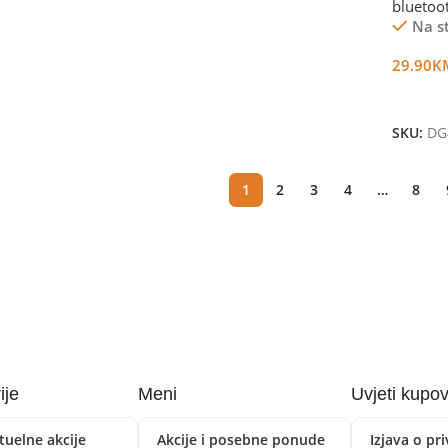
bluetoo
Na s
29.90
K
Dodaj 
SKU:
DG
1
2
3
4
…
8
ije
Meni
Uvjeti kupo
tuelne akcije
Akcije i posebne ponude
Izjava o pr