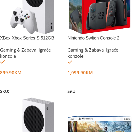
XBox Xbox Series S 512GB
Nintendo Switch Console 2
Gaming & Zabava
,
Igraće
Gaming & Zabava
,
Igraće
konzole
konzole
Na stanju
Na stanju
899.90
KM
1,099.90
KM
Dodaj U Korpu
Dodaj U Korpu
SKU:
DG56684
SKU:
DG67418