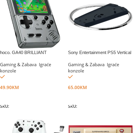
hoco. GA40 BRILLIANT
Sony Entertainment PS5 Vertical
Stand
Gaming & Zabava
,
Igraće
Gaming & Zabava
,
Igraće
konzole
konzole
Na stanju
Na stanju
49.90
KM
65.00
KM
Dodaj U Korpu
Dodaj U Korpu
SKU:
DG75892
SKU:
DG65729