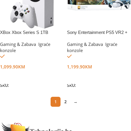
XBox Xbox Series S 1TB
Sony Entertainment PS5 VR2 +
Horizon Call of Mountain
Gaming & Zabava
,
Igraće
Gaming & Zabava
,
Igraće
konzole
konzole
Na stanju
Na stanju
1,099.90
KM
1,199.90
KM
Dodaj U Korpu
Dodaj U Korpu
SKU:
DG67860
SKU:
DG25543
1
2
→