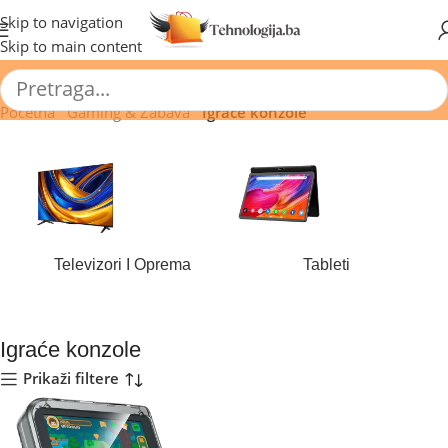
🔥 Pogledajte aktuelne akcije 🔥
Skip to navigation
Skip to main content
Početna
/
Gaming & Zabava
/
Igraće konzole
Televizori I Oprema
Tableti
180 proizvoda
44 proizvoda
Igraće konzole
Prikaži filtere