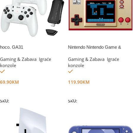
hoco. GA31
Nintendo Nintendo Game &
Watch Super Mario
Gaming & Zabava
,
Igraće
Gaming & Zabava
,
Igraće
konzole
konzole
Na stanju
Na stanju
69.90
KM
119.90
KM
Dodaj U Korpu
Dodaj U Korpu
SKU:
DG75894
SKU:
DG18680