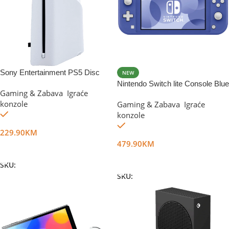
Sony Entertainment PS5 Disc
NEW
Drive (Slim D chassis)
Nintendo Switch lite Console Blue
Gaming & Zabava
,
Igraće
konzole
Gaming & Zabava
,
Igraće
Na stanju
konzole
Na stanju
229.90
KM
479.90
KM
Dodaj U Korpu
Dodaj U Korpu
SKU:
DG65728
SKU:
DG23652