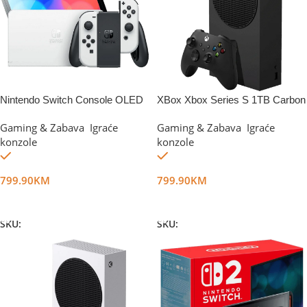
Nintendo Switch Console OLED
XBox Xbox Series S 1TB Carbon
White
Black
Gaming & Zabava
,
Igraće
Gaming & Zabava
,
Igraće
konzole
konzole
Na stanju
Na stanju
799.90
KM
799.90
KM
Dodaj U Korpu
Dodaj U Korpu
SKU:
DG18794
SKU:
DG36358