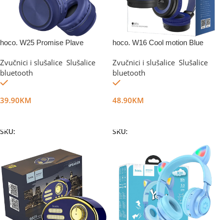
hoco. W25 Promise Plave
hoco. W16 Cool motion Blue
Zvučnici i slušalice
,
Slušalice
Zvučnici i slušalice
,
Slušalice
bluetooth
bluetooth
Na stanju
Na stanju
39.90
KM
48.90
KM
Dodaj U Korpu
Dodaj U Korpu
SKU:
DG12258
SKU:
DG11726