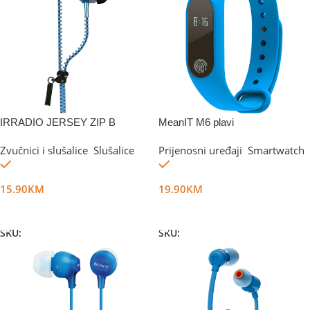
IRRADIO JERSEY ZIP B
MeanIT M6 plavi
Zvučnici i slušalice
,
Slušalice
Prijenosni uređaji
,
Smartwatch
Na stanju
Na stanju
15.90
KM
19.90
KM
Dodaj U Korpu
Dodaj U Korpu
SKU:
DG11003
SKU:
DG10248