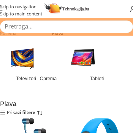
🔥 Pogledajte aktuelne akcije 🔥
Skip to navigation
Skip to main content
Početna
/
Proizvod Boja
/
Plava
Televizori I Oprema
Tableti
184 proizvoda
44 proizvoda
Plava
Prikaži filtere