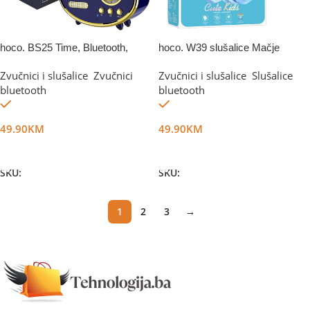
hoco. BS25 Time, Bluetooth,
hoco. W39 slušalice Mačje
retro, blue
uši,Plave
Zvučnici i slušalice
,
Zvučnici
Zvučnici i slušalice
,
Slušalice
bluetooth
bluetooth
Na stanju
Na stanju
49.90
KM
49.90
KM
Dodaj U Korpu
Dodaj U Korpu
SKU:
DG11331
SKU:
DG23629
1
2
3
→