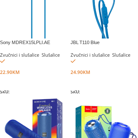
Sony MDREX15LPLI.AE
JBL T110 Blue
Zvučnici i slušalice
,
Slušalice
Zvučnici i slušalice
,
Slušalice
Na stanju
Na stanju
22.90
KM
24.90
KM
Dodaj U Korpu
Dodaj U Korpu
SKU:
DG8857
SKU:
DG17463