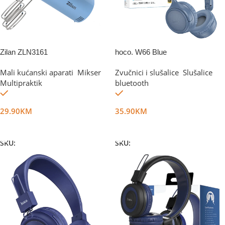
Zilan ZLN3161
hoco. W66 Blue
Mali kućanski aparati
,
Mikser
,
Zvučnici i slušalice
,
Slušalice
Multipraktik
bluetooth
Na stanju
Na stanju
29.90
KM
35.90
KM
Dodaj U Korpu
Dodaj U Korpu
SKU:
DG10517
SKU:
DG75906