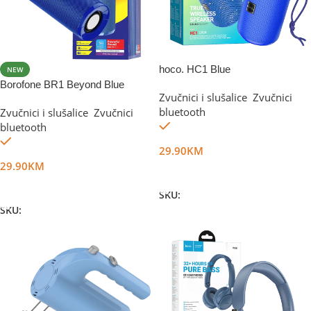
hoco. HC1 Blue
NEW
Borofone BR1 Beyond Blue
Zvučnici i slušalice
,
Zvučnici
bluetooth
Zvučnici i slušalice
,
Zvučnici
Na stanju
bluetooth
Na stanju
29.90
KM
29.90
KM
Dodaj U Korpu
Dodaj U Korpu
SKU:
DG18744
SKU:
DG12270