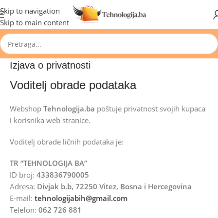
🔥 Pogledajte aktuelne akcije 🔥
Skip to navigation
Skip to main content
Izjava o privatnosti
Voditelj obrade podataka
Webshop
Tehnologija.ba
poštuje privatnost svojih kupaca
i korisnika web stranice.
Voditelj obrade ličnih podataka je:
TR “TEHNOLOGIJA BA”
ID broj:
433836790005
Adresa:
Divjak b.b, 72250 Vitez, Bosna i Hercegovina
E-mail:
tehnologijabih@gmail.com
Telefon:
062 726 881