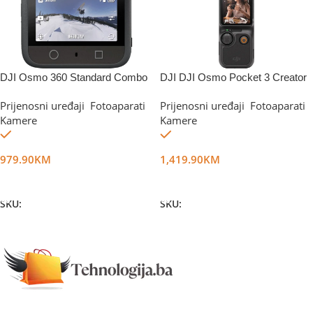
DJI Osmo 360 Standard Combo
DJI DJI Osmo Pocket 3 Creator
Camera
Comboo
Prijenosni uređaji
,
Fotoaparati
,
Prijenosni uređaji
,
Fotoaparati
,
Kamere
Kamere
Na stanju
Na stanju
979.90
KM
1,419.90
KM
Dodaj U Korpu
Dodaj U Korpu
SKU:
DG71757
SKU:
DG39778