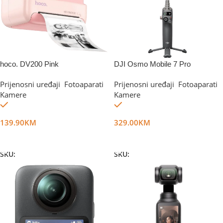
hoco. DV200 Pink
DJI Osmo Mobile 7 Pro
Prijenosni uređaji
,
Fotoaparati
,
Prijenosni uređaji
,
Fotoaparati
,
Kamere
Kamere
Na stanju
Na stanju
139.90
KM
329.00
KM
Dodaj U Korpu
Dodaj U Korpu
SKU:
DG48519
SKU:
DG68209