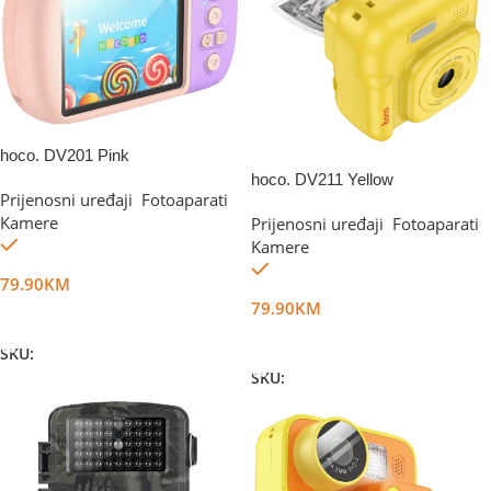
hoco. DV201 Pink
NEW
hoco. DV211 Yellow
Prijenosni uređaji
,
Fotoaparati
,
Kamere
Prijenosni uređaji
,
Fotoaparati
,
Na stanju
Kamere
Na stanju
79.90
KM
79.90
KM
Dodaj U Korpu
Dodaj U Korpu
SKU:
DG48521
SKU:
DG71863