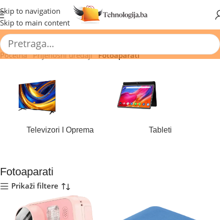
🔥 Pogledajte aktuelne akcije 🔥
Skip to navigation
Skip to main content
Početna
/
Prijenosni uređaji
/
Fotoaparati
Televizori I Oprema
Tableti
184 proizvoda
44 proizvoda
Fotoaparati
Prikaži filtere