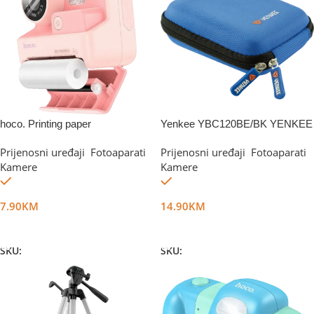
hoco. Printing paper
Yenkee YBC120BE/BK YENKEE
Prijenosni uređaji
,
Fotoaparati
,
Prijenosni uređaji
,
Fotoaparati
,
Kamere
Kamere
Na stanju
Na stanju
7.90
KM
14.90
KM
Dodaj U Korpu
Dodaj U Korpu
SKU:
DG75898
SKU:
DG4997