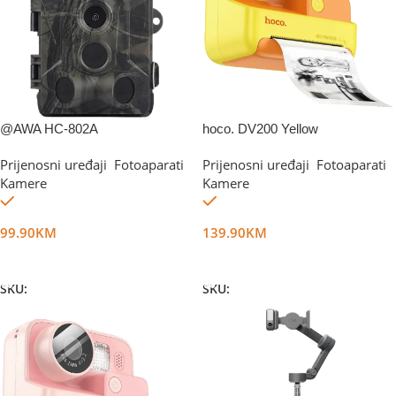
@AWA HC-802A
hoco. DV200 Yellow
Prijenosni uređaji
,
Fotoaparati
,
Prijenosni uređaji
,
Fotoaparati
,
Kamere
Kamere
Na stanju
Na stanju
99.90
KM
139.90
KM
Dodaj U Korpu
Dodaj U Korpu
SKU:
DG15480
SKU:
DG48518