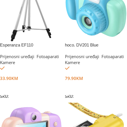
Esperanza EF110
hoco. DV201 Blue
Prijenosni uređaji
,
Fotoaparati
,
Prijenosni uređaji
,
Fotoaparati
,
Kamere
Kamere
Na stanju
Na stanju
33.90
KM
79.90
KM
Dodaj U Korpu
Dodaj U Korpu
SKU:
DG16014
SKU:
DG48520