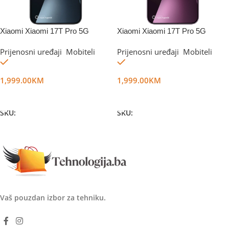
Xiaomi Xiaomi 17T Pro 5G
Xiaomi Xiaomi 17T Pro 5G
12GB/512GB Black
12GB/512GB Violet
Prijenosni uređaji
,
Mobiteli
Prijenosni uređaji
,
Mobiteli
Na stanju
Na stanju
1,999.00
KM
1,999.00
KM
Dodaj U Korpu
Dodaj U Korpu
SKU:
DG80087
SKU:
DG80909
Vaš pouzdan izbor za tehniku.