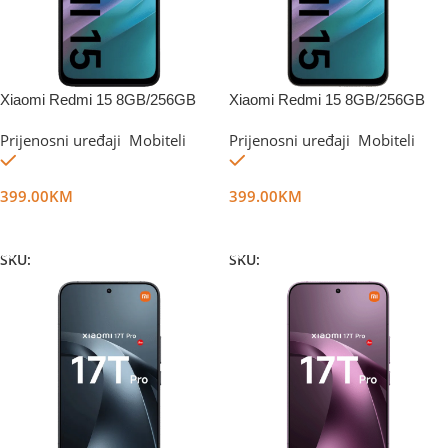
Xiaomi Redmi 15 8GB/256GB
Xiaomi Redmi 15 8GB/256GB
Midnight Black
Titan Gray
Prijenosni uređaji
,
Mobiteli
Prijenosni uređaji
,
Mobiteli
Na stanju
Na stanju
399.00
KM
399.00
KM
Dodaj U Korpu
Dodaj U Korpu
SKU:
DG66361
SKU:
DG66373