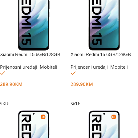
Xiaomi Redmi 15 6GB/128GB
Xiaomi Redmi 15 6GB/128GB
Midnight Black
Titan Gray
Prijenosni uređaji
,
Mobiteli
Prijenosni uređaji
,
Mobiteli
Na stanju
Na stanju
289.90
KM
289.90
KM
Dodaj U Korpu
Dodaj U Korpu
SKU:
DG66371
SKU:
DG67990