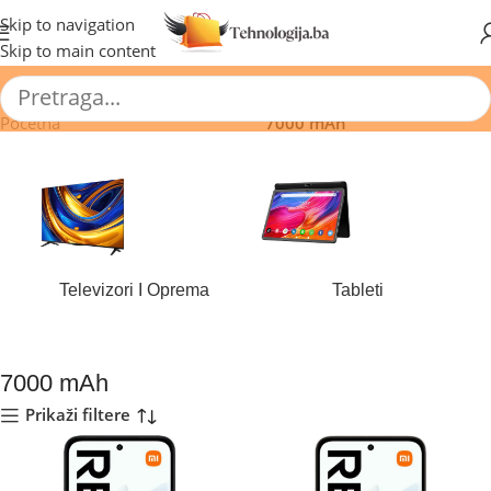
🔥 Pogledajte aktuelne akcije 🔥
Skip to navigation
Skip to main content
Početna
/
Proizvod Baterija (mAh)
/
7000 mAh
Televizori I Oprema
Tableti
184 proizvoda
44 proizvoda
7000 mAh
Prikaži filtere