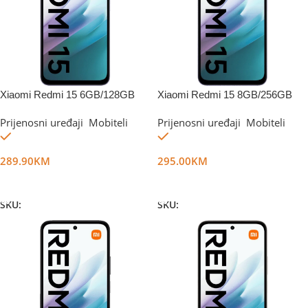
Xiaomi Redmi 15 6GB/128GB
Xiaomi Redmi 15 8GB/256GB
Sandy Purple
Sandy Purple
Prijenosni uređaji
,
Mobiteli
Prijenosni uređaji
,
Mobiteli
Na stanju
Na stanju
289.90
KM
295.00
KM
Dodaj U Korpu
Dodaj U Korpu
SKU:
DG67991
SKU:
DG66760