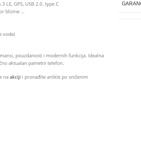
5.3 LE, GPS, USB 2.0. type C
GARAN
or blizine …
e vode)
ansi, pouzdanosti i modernih funkcija. Idealna
ročno aktualan pametni telefon.
de na
akciji
i pronađite artikle po sniženim