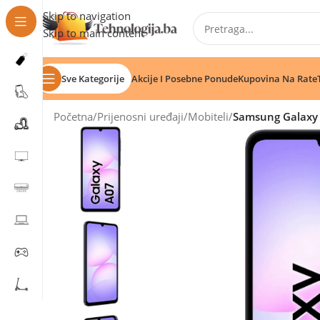
Skip to navigation
Skip to main content
Sve Kategorije
Akcije I Posebne Ponude
Kupovina Na Rate
Početna
/
Prijenosni uređaji
/
Mobiteli
/
Samsung Galaxy