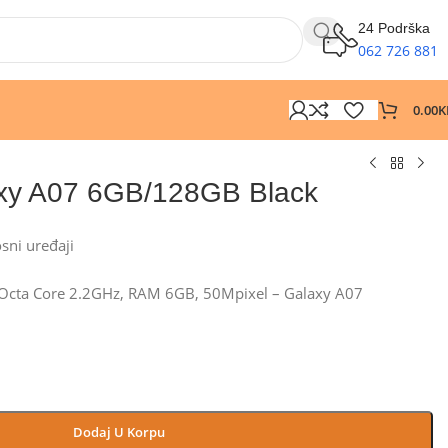
24 Podrška
062 726 881
0.00
K
xy A07 6GB/128GB Black
osni uređaji
Octa Core 2.2GHz, RAM 6GB, 50Mpixel – Galaxy A07
Dodaj U Korpu