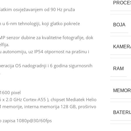
PROCE
 glatkim osvježavanjem od 90 Hz pruža
u 6-nm tehnologiji, koji glatko pokreće
BOJA
 senzor dubine za kvalitetne fotografije, dok
fija.
KAMER
u autonomiju, uz IP54 otpornost na prašinu i
neracija OS nadogradnji i 6 godina sigurnosnih
RAM
.
MEMOR
 1600 pixel
 x 2.0 GHz Cortex-A55 ), chipset Mediatek Helio
M memorije, interna memorija 128 GB, proširivo
BATERI
ideo zapisa 1080p@30/60fps