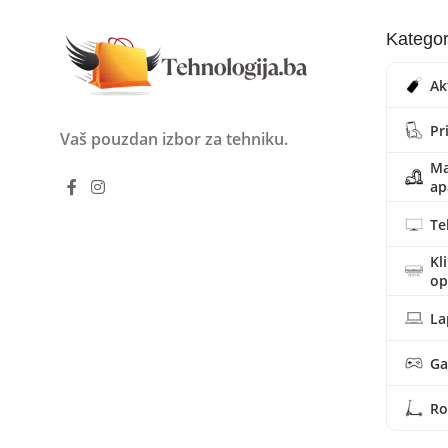
Kategor
Ak
Pr
Vaš pouzdan izbor za tehniku.
Ma
ap
Te
Kl
o
La
Ga
Ro