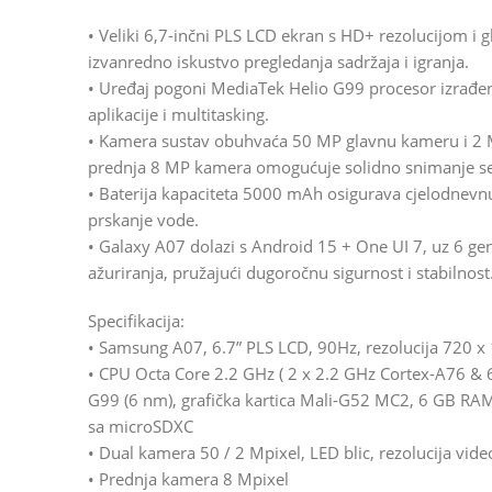
• Veliki 6,7-inčni PLS LCD ekran s HD+ rezolucijom i
izvanredno iskustvo pregledanja sadržaja i igranja.
• Uređaj pogoni MediaTek Helio G99 procesor izrađen 
aplikacije i multitasking.
• Kamera sustav obuhvaća 50 MP glavnu kameru i 2 MP
prednja 8 MP kamera omogućuje solidno snimanje sel
• Baterija kapaciteta 5000 mAh osigurava cjelodnevn
prskanje vode.
• Galaxy A07 dolazi s Android 15 + One UI 7, uz 6 ge
ažuriranja, pružajući dugoročnu sigurnost i stabilnost
Specifikacija:
• Samsung A07, 6.7” PLS LCD, 90Hz, rezolucija 720 x
• CPU Octa Core 2.2 GHz ( 2 x 2.2 GHz Cortex-A76 & 6
G99 (6 nm), grafička kartica Mali-G52 MC2, 6 GB RA
sa microSDXC
• Dual kamera 50 / 2 Mpixel, LED blic, rezolucija v
• Prednja kamera 8 Mpixel