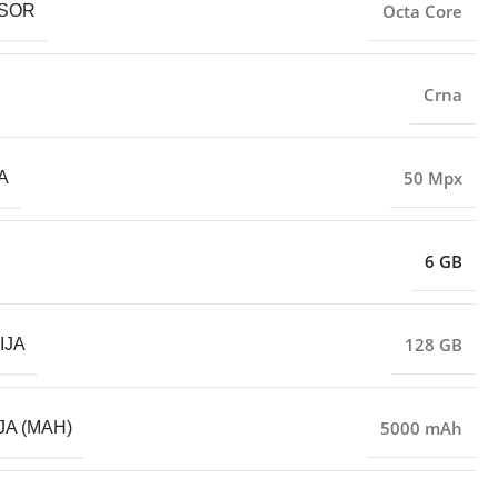
Octa Core
SOR
Crna
50 Mpx
A
6 GB
128 GB
IJA
5000 mAh
JA (MAH)