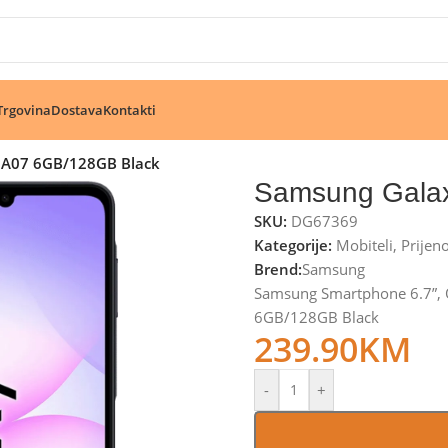
🔥 Pogledajte aktuelne akcije 🔥
Trgovina
Dostava
Kontakti
 A07 6GB/128GB Black
Samsung Gala
SKU:
DG67369
Kategorije:
Mobiteli
,
Prijen
Brend:
Samsung
Samsung Smartphone 6.7”, 
6GB/128GB Black
239.90
KM
-
+