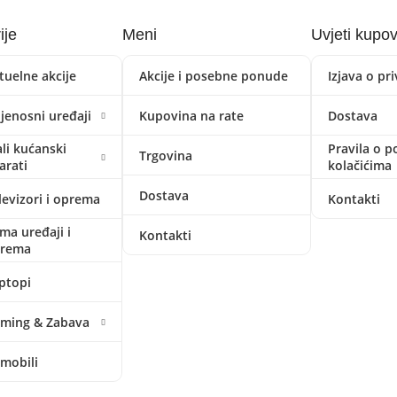
ije
Meni
Uvjeti kupo
tuelne akcije
Akcije i posebne ponude
Izjava o pr
ijenosni uređaji
Kupovina na rate
Dostava
li kućanski
Pravila o p
Trgovina
arati
kolačićima
Dostava
levizori i oprema
Kontakti
ima uređaji i
Kontakti
prema
ptopi
ming & Zabava
mobili