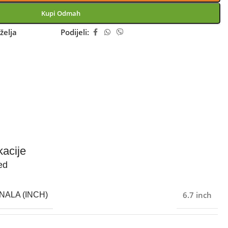
Kupi Odmah
želja
Podijeli:
kacije
ed
6.7 inch
NALA (INCH)