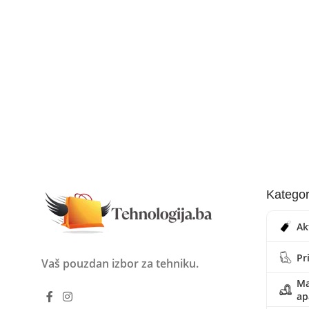
Kategor
Ak
Pr
Vaš pouzdan izbor za tehniku.
Ma
ap