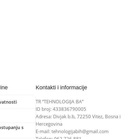
vine
Kontakti i informacije
TR “TEHNOLOGIJA BA”
ivatnosti
ID broj: 433836790005
Adresa: Divjak b.b, 72250 Vitez, Bosna i
Hercegovina
ostupanju s
E-mail: tehnologijabih@gmail.com
Telefon: 062 726 881