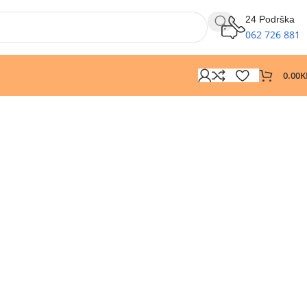
24 Podrška
062 726 881
0.00
K