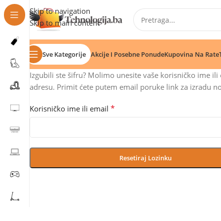
Skip to navigation
Skip to main content
Sve Kategorije
Akcije I Posebne Ponude
Kupovina Na Rate
Izgubili ste šifru? Molimo unesite vaše korisničko ime ili
adresu. Primit ćete putem email poruke link za izradu no
*
Korisničko ime ili email
Resetiraj Lozinku