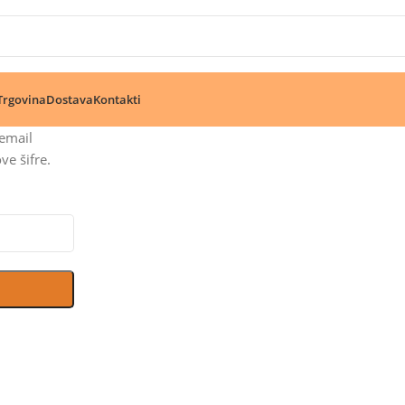
🔥 Pogledajte aktuelne akcije 🔥
Trgovina
Dostava
Kontakti
 email
ve šifre.