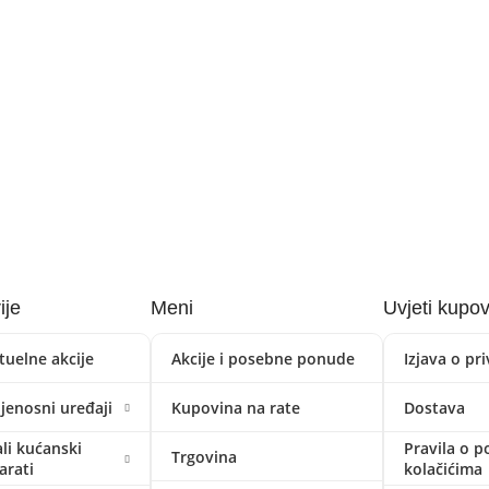
ije
Meni
Uvjeti kupo
tuelne akcije
Akcije i posebne ponude
Izjava o pr
ijenosni uređaji
Kupovina na rate
Dostava
li kućanski
Pravila o p
Trgovina
arati
kolačićima