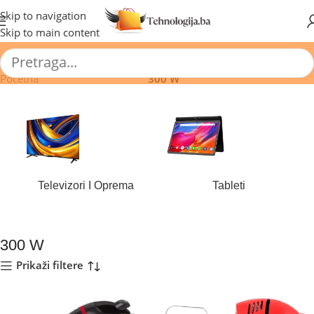
🔥 Pogledajte aktuelne akcije 🔥
Skip to navigation
Skip to main content
Početna
/
Proizvod Snaga (W)
/
300 W
Televizori I Oprema
Tableti
184 proizvoda
44 proizvoda
300 W
Prikaži filtere