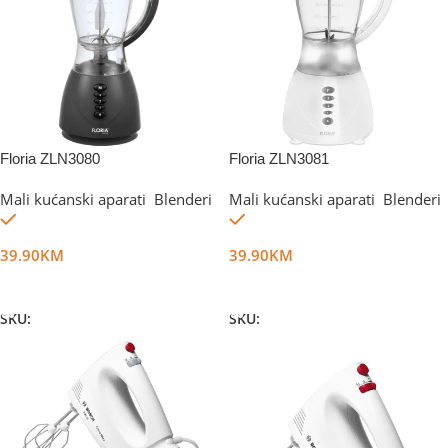
Floria ZLN3080
Floria ZLN3081
Mali kućanski aparati
,
Blenderi
Mali kućanski aparati
,
Blenderi
Na stanju
Na stanju
39.90
KM
39.90
KM
Dodaj U Korpu
Dodaj U Korpu
SKU:
DG14699
SKU:
DG42477