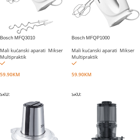
Bosch MFQ3010
Bosch MFQP1000
Mali kućanski aparati
,
Mikser
,
Mali kućanski aparati
,
Mikser
,
Multipraktik
Multipraktik
Na stanju
Na stanju
59.90
KM
59.90
KM
Dodaj U Korpu
Dodaj U Korpu
SKU:
DG16542
SKU:
DG54958