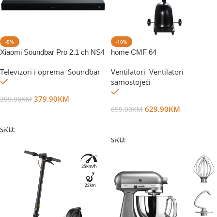
-5%
-10%
Xiaomi Soundbar Pro 2.1 ch NS4
home CMF 64
Televizori i oprema
,
Soundbar
Ventilatori
,
Ventilatori
Na stanju
samostojeći
Na stanju
379.90
KM
399.90
KM
629.90
KM
699.90
KM
Dodaj U Korpu
Dodaj U Korpu
SKU:
DG69488
SKU:
DG13207