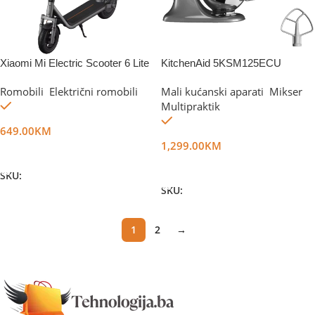
Xiaomi Mi Electric Scooter 6 Lite
KitchenAid 5KSM125ECU
Romobili
,
Električni romobili
Mali kućanski aparati
,
Mikser
,
Na stanju
Multipraktik
Na stanju
649.00
KM
1,299.00
KM
Dodaj U Korpu
Dodaj U Korpu
SKU:
DG76120
SKU:
DG72607
1
2
→