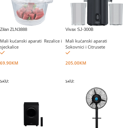
Zilan ZLN3888
Vivax SJ-300B
Mali kućanski aparati
,
Rezalice i
Mali kućanski aparati
,
sjeckalice
Sokovnici i Citrusete
Na stanju
Na stanju
69.90
KM
205.00
KM
Dodaj U Korpu
Dodaj U Korpu
SKU:
DG13527
SKU:
DG76092