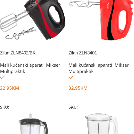
Zilan ZLN8402/BK
Zilan ZLN8401
Mali kućanski aparati
,
Mikser
,
Mali kućanski aparati
,
Mikser
,
Multipraktik
Multipraktik
Na stanju
Na stanju
32.95
KM
32.95
KM
Dodaj U Korpu
Dodaj U Korpu
SKU:
DG6448
SKU:
DG12157