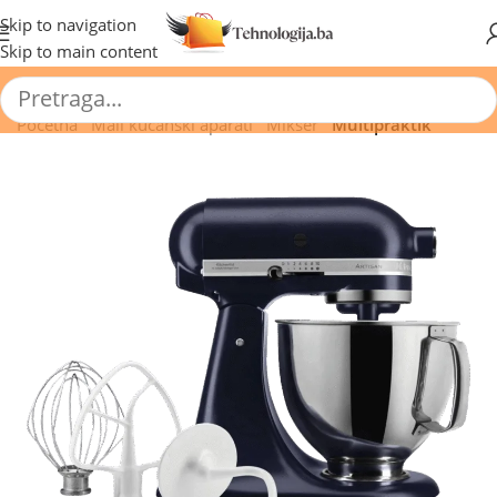
🔥 Pogledajte aktuelne akcije 🔥
Skip to navigation
Skip to main content
Početna
/
Mali kućanski aparati
/
Mikser
/
Multipraktik