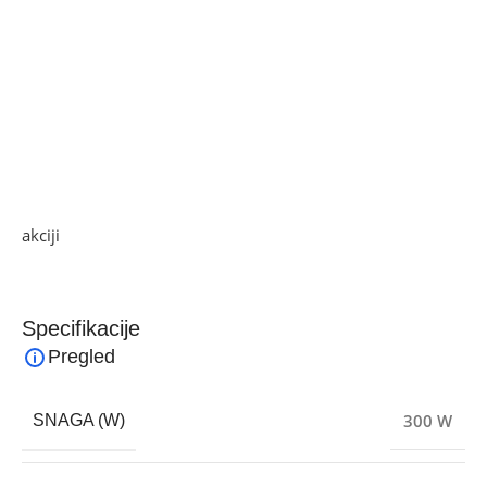
• Dizajn: klasični Artisan stil
KitchenAid Artisan 5KSM125 je idealan izbor za sve koji
žele profesionalne rezultate u kućnoj kuhinji. Kombinacija
snažnog motora, velike posude i legendarnog dizajna čini
ga pouzdanim partnerom za svakodnevnu upotrebu i
zahtjevne recepte, uz dug vijek trajanja i vrhunsku izradu.
Ako želite najbolju ponudu, pogledajte naše proizvode na
akciji
i pronađite artikle po sniženim cijenama.
Specifikacije
Pregled
300 W
SNAGA (W)