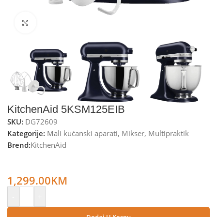
Kliknite za uvećanje
KitchenAid 5KSM125EIB
SKU:
DG72609
Kategorije:
Mali kućanski aparati
,
Mikser
,
Multipraktik
Brend:
KitchenAid
KitchenAid Mikser sa posudom, 300W, kuhinjski robot –
5KSM125EIB
1,299.00
KM
-
+