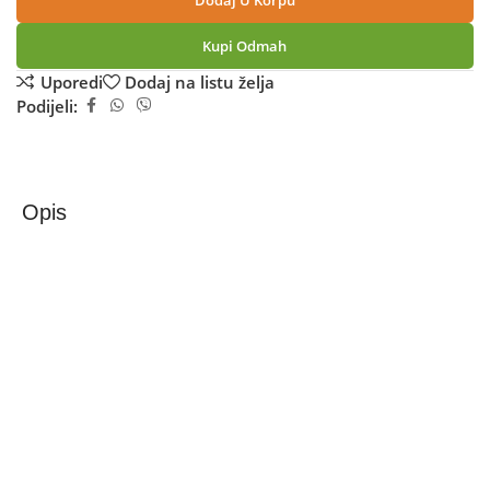
Dodaj U Korpu
Kupi Odmah
Uporedi
Dodaj na listu želja
Podijeli:
Opis
KitchenAid Mikser sa posudom, 300W, kuhinjski robot –
5KSM125EIB
KitchenAid Artisan samostojeći mikser 4,8 L (5KSM125)
KitchenAid Artisan samostojeći mikser zapremnine 4,8
litara je vrhunski kuhinjski aparat namijenjen zahtjevnim
korisnicima i ljubiteljima kuhanja i pečenja. Ikoničan dizajn
od lijevanog metala garantuje stabilnost, dugotrajnost i
pouzdan rad, dok snažan motor osigurava konstantnu