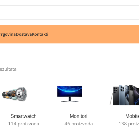
🔥 Pogledajte aktuelne akcije 🔥
Trgovina
Dostava
Kontakti
ezultata
Smartwatch
Monitori
Mobite
114 proizvoda
46 proizvoda
138 proi