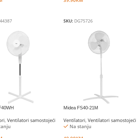
U Korpu
Dodaj U Korpu
44387
SKU:
DG75726
F40WH
Midea FS40-21M
ori
,
Ventilatori samostojeći
Ventilatori
,
Ventilatori samostojeći
tanju
Na stanju