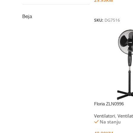
Dodaj U Korpu
Boja
SKU:
DG7516
Floria ZLN0996
Ventilatori
,
Ventila
Na stanju