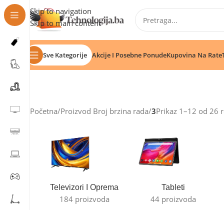
Skip to navigation
Skip to main content
Sve Kategorije
Akcije I Posebne Ponude
Kupovina Na Rate
Početna
/
Proizvod Broj brzina rada
/
3
Prikaz 1–12 od 26 r
Televizori I Oprema
Tableti
184 proizvoda
44 proizvoda