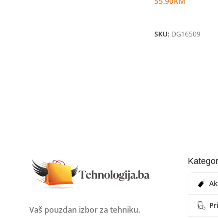
55.90
KM
Dodaj U Korpu
SKU:
DG16509
Kategor
Ak
Pr
Vaš pouzdan izbor za tehniku.