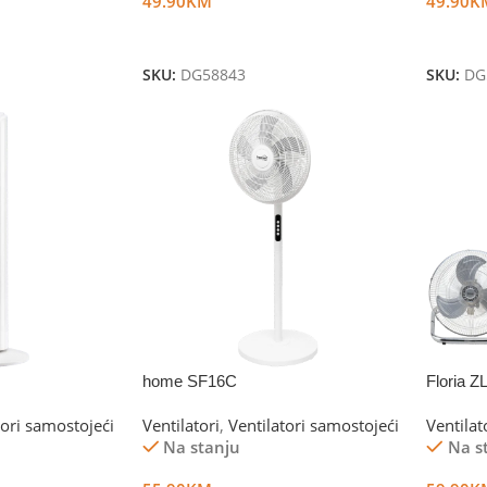
49.90
KM
49.90
K
Dodaj U Korpu
Dodaj 
SKU:
DG58843
SKU:
DG
home SF16C
Floria 
tori samostojeći
Ventilatori
,
Ventilatori samostojeći
Ventilat
Na stanju
Na s