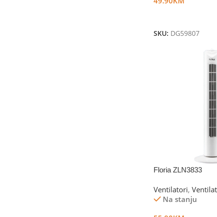
49.90
KM
Dodaj U Korpu
SKU:
DG59807
Floria ZLN3833
Ventilatori
,
Ventila
Na stanju