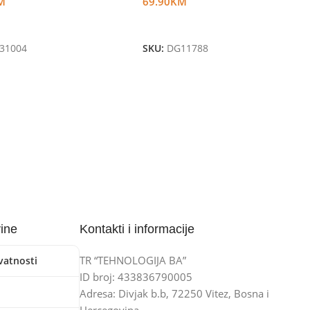
M
69.90
KM
U Korpu
Dodaj U Korpu
31004
SKU:
DG11788
vine
Kontakti i informacije
TR “TEHNOLOGIJA BA”
ivatnosti
ID broj: 433836790005
Adresa: Divjak b.b, 72250 Vitez, Bosna i
Hercegovina