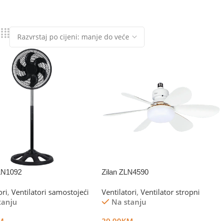
ZLN1092
Zilan ZLN4590
ori
,
Ventilatori samostojeći
Ventilatori
,
Ventilator stropni
tanju
Na stanju
M
39.90
KM