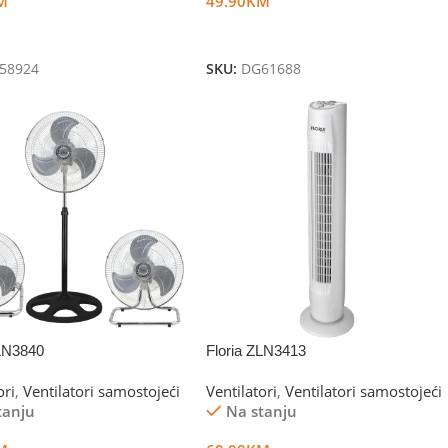
M
49.90
KM
U Korpu
Dodaj U Korpu
58924
SKU:
DG61688
ZLN3840
Floria ZLN3413
ori
,
Ventilatori samostojeći
Ventilatori
,
Ventilatori samostojeći
tanju
Na stanju