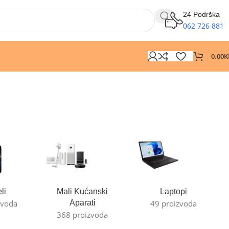
24 Podrška
062 726 881
0.00
K
li
Mali Kućanski
Laptopi
zvoda
Aparati
49 proizvoda
368 proizvoda