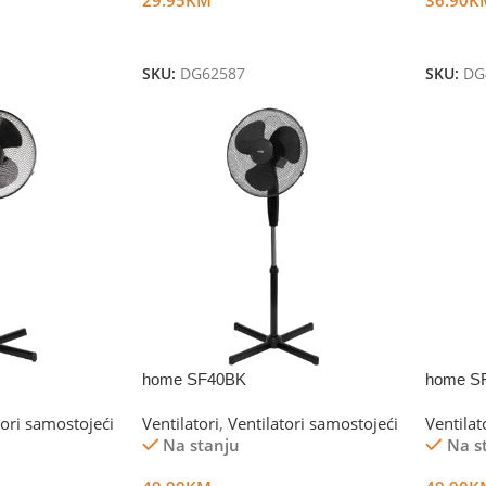
Dodaj U Korpu
Dodaj 
SKU:
DG62587
SKU:
DG
home SF40BK
home S
tori samostojeći
Ventilatori
,
Ventilatori samostojeći
Ventilat
Na stanju
Na s