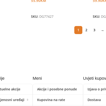
55.90
KM
59.90
K
Dodaj U Korpu
Dodaj 
SKU:
DG77427
SKU:
DG
1
2
3
→
ije
Meni
Uvjeti kupo
tuelne akcije
Akcije i posebne ponude
Izjava o pr
ijenosni uređaji
Kupovina na rate
Dostava