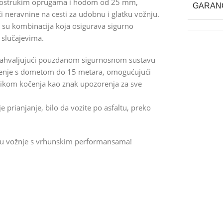
dvostrukim oprugama i hodom od 25 mm,
GARAN
i neravnine na cesti za udobnu i glatku vožnju.
a su kombinacija koja osigurava sigurno
m slučajevima.
st zahvaljujući pouzdanom sigurnosnom sustavu
tljenje s dometom do 15 metara, omogućujući
rilikom kočenja kao znak upozorenja za sve
 prianjanje, bilo da vozite po asfaltu, preko
oliju vožnje s vrhunskim performansama!