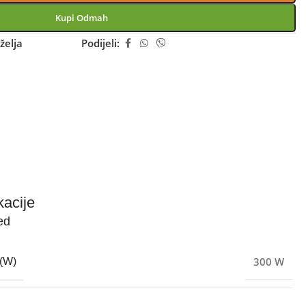
Kupi Odmah
želja
Podijeli:
kacije
ed
300 W
(W)