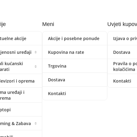
ije
Meni
Uvjeti kupo
tuelne akcije
Akcije i posebne ponude
Izjava o pr
ijenosni uređaji
Kupovina na rate
Dostava
li kućanski
Pravila o p
Trgovina
arati
kolačićima
Dostava
levizori i oprema
Kontakti
ima uređaji i
Kontakti
prema
ptopi
ming & Zabava