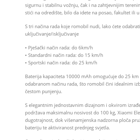
sigurnu i stabilnu vožnju, čak i na zahtjevnijim ter
stići na odredište, bilo da idete na posao, fakultet il
S tri načina rada koje romobil nudi, lako ćete odabr
uključivanje/isključivanje
• Pješački način rada: do 6km/h
• Standardni način rada: do 15 km/h
• Sportski način rada: do 25 km/h
Baterija kapaciteta 10000 mAh omogućuje do 25 km 
odabranom načinu rada, što romobil čini idealnim iz
čestom punjenju.
S elegantnim jednostavnim dizajnom i okvirom izrađen
podržava maksimalnu nosivost do 100 kg, Xiaomi Elect
dugotrajnost, dok višenamjenska nadzorna ploča pruž
bateriju te aktiviranost prednjeg svjetla.