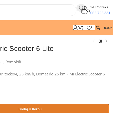
24 Podrška
062 726 881
0.00
K
ric Scooter 6 Lite
ili
,
Romobili
10” točkovi, 25 km/h, Domet do 25 km – Mi Electric Scooter 6
Dodaj U Korpu