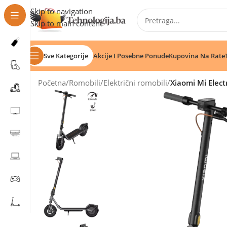
Skip to navigation
Skip to main content
Sve Kategorije
Akcije I Posebne Ponude
Kupovina Na Rate
Početna
/
Romobili
/
Električni romobili
/
Xiaomi Mi Electr