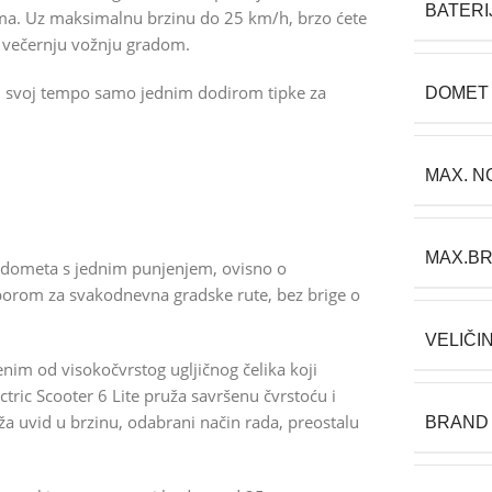
BATERI
enima. Uz maksimalnu brzinu do 25 km/h, brzo ćete
i u večernju vožnju gradom.
ati svoj tempo samo jednim dodirom tipke za
DOMET
MAX. N
MAX.BR
dometa s jednim punjenjem, ovisno o
borom za svakodnevna gradske rute, bez brige o
VELIČI
im od visokočvrstog ugljičnog čelika koji
ric Scooter 6 Lite pruža savršenu čvrstoću i
a uvid u brzinu, odabrani način rada, preostalu
BRAND