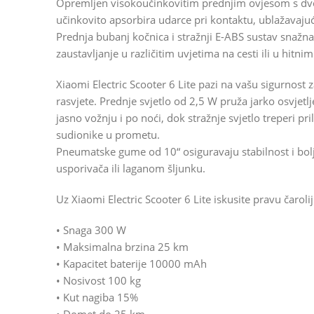
Opremljen visokoučinkovitim prednjim ovjesom s 
učinkovito apsorbira udarce pri kontaktu, ublažavajuć
Prednja bubanj kočnica i stražnji E-ABS sustav snažn
zaustavljanje u različitim uvjetima na cesti ili u hitni
Xiaomi Electric Scooter 6 Lite pazi na vašu sigurno
rasvjete. Prednje svjetlo od 2,5 W pruža jarko osvje
jasno vožnju i po noći, dok stražnje svjetlo treperi p
sudionike u prometu.
Pneumatske gume od 10“ osiguravaju stabilnost i bolje
usporivača ili laganom šljunku.
Uz Xiaomi Electric Scooter 6 Lite iskusite pravu čar
• Snaga 300 W
• Maksimalna brzina 25 km
• Kapacitet baterije 10000 mAh
• Nosivost 100 kg
• Kut nagiba 15%