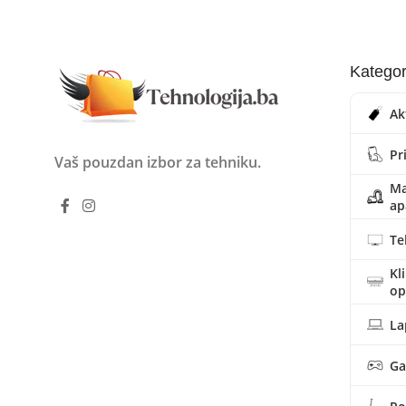
Kategor
Ak
Pr
Vaš pouzdan izbor za tehniku.
Ma
ap
Te
Kl
o
La
Ga