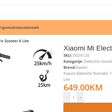
🔥 Pogledajte aktuelne akcije 🔥
Trgovina
Dostava
Kontakti
ic Scooter 6 Lite
Xiaomi Mi Elect
SKU:
DG76120
Kategorije:
Električni romob
Brend:
Xiaomi
Xiaomi Električni Romobil, 
Lite
649.00
KM
-
+