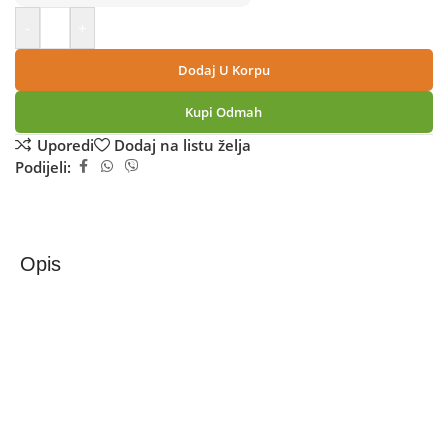
-
+
Dodaj U Korpu
Kupi Odmah
Uporedi
Dodaj na listu želja
Podijeli:
Opis
Xiaomi Soundbar 2.1 ch, Bluetooth, 300W – Soundbar
Pro 2.1 ch NS4
Oživite svoj dom uz Xiaomi Soundbar Pro 2.1 ch kućno
kino!
Prepustite se vrhunskom kinematografskom doživljaju s