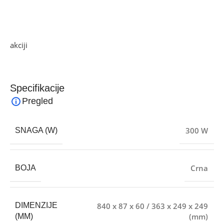
– Subwoofer 5,2 kg
Ako želite najbolju ponudu, pogledajte naše proizvode na
akciji
i pronađite artikle po sniženim cijenama.
Specifikacije
Pregled
300 W
SNAGA (W)
Crna
BOJA
840 x 87 x 60 / 363 x 249 x 249
DIMENZIJE
(mm)
(MM)