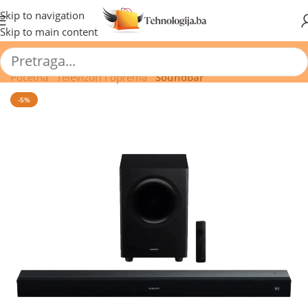
🔥 Pogledajte aktuelne akcije 🔥
Skip to navigation
Skip to main content
Početna
/
Televizori i oprema
/
Soundbar
-5%