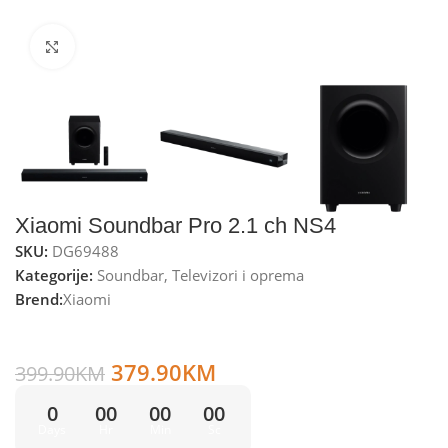
Kliknite za uvećanje
Xiaomi Soundbar Pro 2.1 ch NS4
SKU:
DG69488
Kategorije:
Soundbar
,
Televizori i oprema
Brend:
Xiaomi
Xiaomi Soundbar 2.1 ch, Bluetooth, 300W – Soundbar Pro
2.1 ch NS4
379.90
KM
399.90
KM
0
00
00
00
Days
Hr
Min
Sc