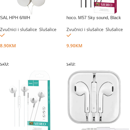
SAL HPH 6/WH
hoco. M57 Sky sound, Black
Zvučnici i slušalice
,
Slušalice
Zvučnici i slušalice
,
Slušalice
Na stanju
Na stanju
8.90
KM
9.90
KM
Dodaj U Korpu
Dodaj U Korpu
SKU:
DG5168
SKU:
DG34845