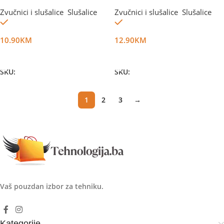
Zvučnici i slušalice
,
Slušalice
Zvučnici i slušalice
,
Slušalice
Na stanju
Na stanju
10.90
KM
12.90
KM
Dodaj U Korpu
Dodaj U Korpu
SKU:
DG5164
SKU:
DG11721
1
2
3
→
Vaš pouzdan izbor za tehniku.
Kategorije