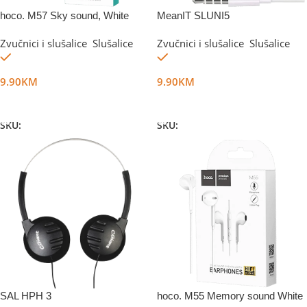
hoco. M57 Sky sound, White
MeanIT SLUNI5
Zvučnici i slušalice
,
Slušalice
Zvučnici i slušalice
,
Slušalice
Na stanju
Na stanju
9.90
KM
9.90
KM
Dodaj U Korpu
Dodaj U Korpu
SKU:
DG34846
SKU:
DG11499
SAL HPH 3
hoco. M55 Memory sound White