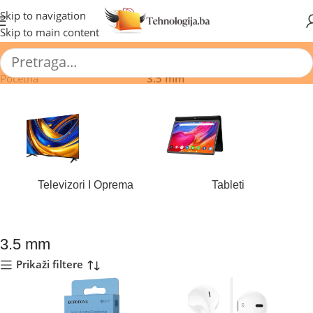
🔥 Pogledajte aktuelne akcije 🔥
Skip to navigation
Skip to main content
Početna
/
Proizvod Konekcije
/
3.5 mm
Televizori I Oprema
Tableti
184 proizvoda
44 proizvoda
3.5 mm
Prikaži filtere