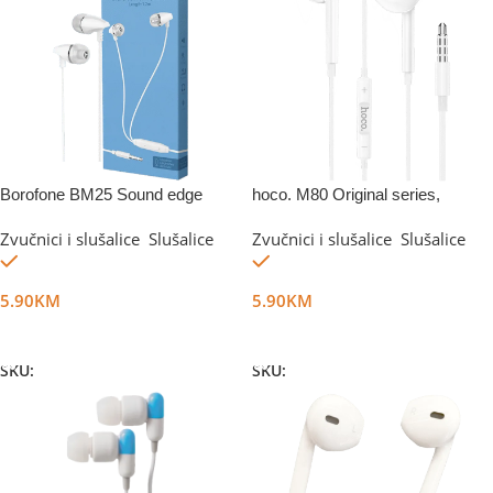
Borofone BM25 Sound edge
hoco. M80 Original series,
3.5mm, White
Zvučnici i slušalice
,
Slušalice
Zvučnici i slušalice
,
Slušalice
Na stanju
Na stanju
5.90
KM
5.90
KM
Dodaj U Korpu
Dodaj U Korpu
SKU:
DG12267
SKU:
DG25889