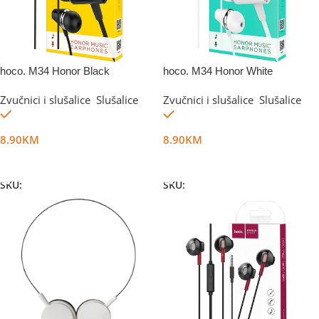
hoco. M34 Honor Black
hoco. M34 Honor White
Zvučnici i slušalice
,
Slušalice
Zvučnici i slušalice
,
Slušalice
Na stanju
Na stanju
8.90
KM
8.90
KM
Dodaj U Korpu
Dodaj U Korpu
SKU:
DG11724
SKU:
DG11725