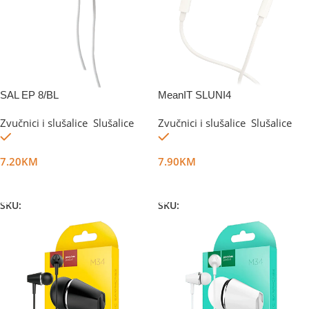
SAL EP 8/BL
MeanIT SLUNI4
Zvučnici i slušalice
,
Slušalice
Zvučnici i slušalice
,
Slušalice
Na stanju
Na stanju
7.20
KM
7.90
KM
Dodaj U Korpu
Dodaj U Korpu
SKU:
DG5162
SKU:
DG7078