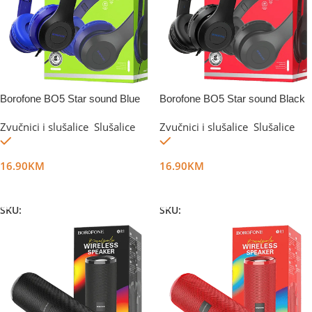
Borofone BO5 Star sound Blue
Borofone BO5 Star sound Black
Zvučnici i slušalice
,
Slušalice
Zvučnici i slušalice
,
Slušalice
Na stanju
Na stanju
16.90
KM
16.90
KM
Dodaj U Korpu
Dodaj U Korpu
SKU:
DG14766
SKU:
DG67462