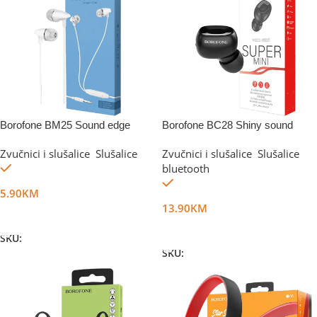
Borofone BM25 Sound edge
Borofone BC28 Shiny sound
Zvučnici i slušalice
,
Slušalice
Zvučnici i slušalice
,
Slušalice
Na stanju
bluetooth
Na stanju
5.90
KM
13.90
KM
Dodaj U Korpu
Dodaj U Korpu
SKU:
DG12267
SKU:
DG14763