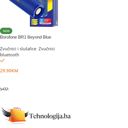
NEW
Borofone BR1 Beyond Blue
Zvučnici i slušalice
,
Zvučnici
bluetooth
Na stanju
29.90
KM
Dodaj U Korpu
SKU:
DG12270