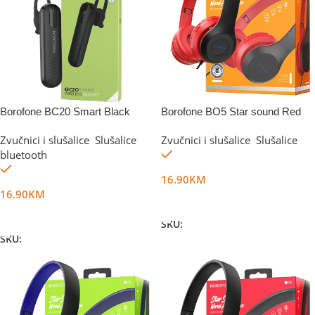
Borofone BC20 Smart Black
Borofone BO5 Star sound Red
Zvučnici i slušalice
,
Slušalice
Zvučnici i slušalice
,
Slušalice
Na stanju
bluetooth
Na stanju
16.90
KM
16.90
KM
Dodaj U Korpu
Dodaj U Korpu
SKU:
DG14765
SKU:
DG14764