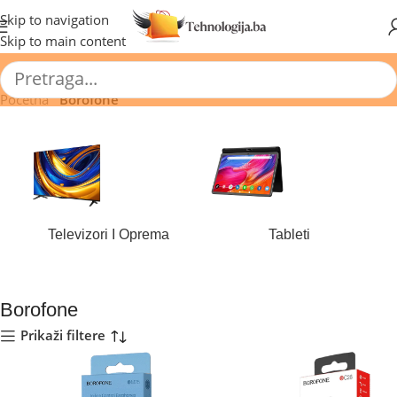
🔥 Pogledajte aktuelne akcije 🔥
Skip to navigation
Skip to main content
Početna
/
Borofone
Televizori I Oprema
Tableti
184 proizvoda
44 proizvoda
Borofone
Prikaži filtere