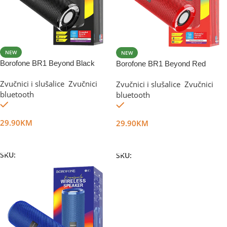
NEW
NEW
Borofone BR1 Beyond Black
Borofone BR1 Beyond Red
Zvučnici i slušalice
,
Zvučnici
Zvučnici i slušalice
,
Zvučnici
bluetooth
bluetooth
Na stanju
Na stanju
29.90
KM
29.90
KM
Dodaj U Korpu
Dodaj U Korpu
SKU:
DG12268
SKU:
DG12269