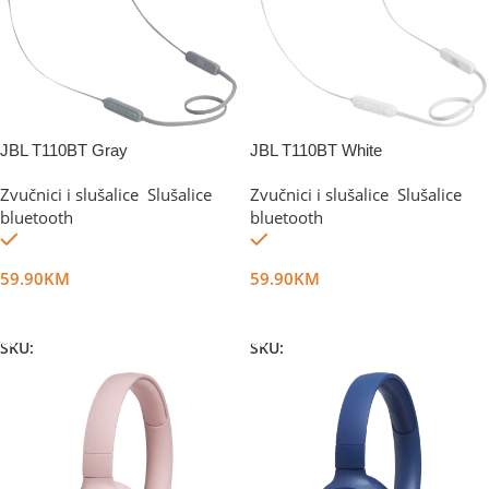
JBL T110BT Gray
JBL T110BT White
Zvučnici i slušalice
,
Slušalice
Zvučnici i slušalice
,
Slušalice
bluetooth
bluetooth
Na stanju
Na stanju
59.90
KM
59.90
KM
Dodaj U Korpu
Dodaj U Korpu
SKU:
DG17518
SKU:
DG17519