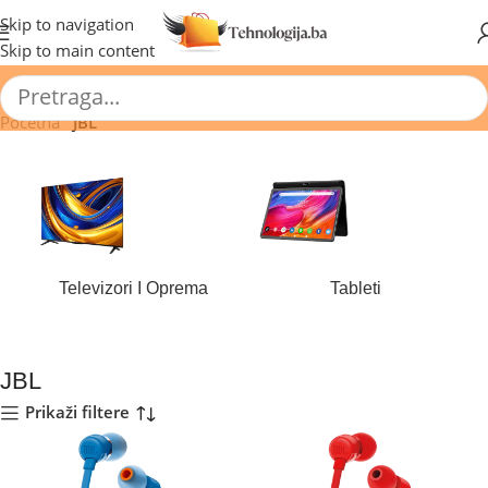
🔥 Pogledajte aktuelne akcije 🔥
Skip to navigation
Skip to main content
Početna
/
JBL
Televizori I Oprema
Tableti
184 proizvoda
44 proizvoda
JBL
Prikaži filtere