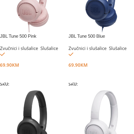
JBL Tune 500 Pink
JBL Tune 500 Blue
Zvučnici i slušalice
,
Slušalice
Zvučnici i slušalice
,
Slušalice
Na stanju
Na stanju
69.90
KM
69.90
KM
Dodaj U Korpu
Dodaj U Korpu
SKU:
DG26850
SKU:
DG26957