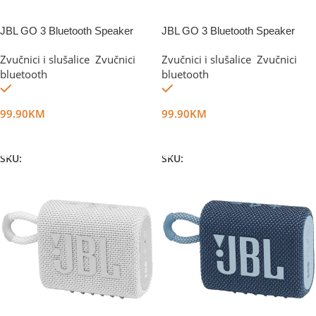
JBL GO 3 Bluetooth Speaker
JBL GO 3 Bluetooth Speaker
Green
Red
Zvučnici i slušalice
,
Zvučnici
Zvučnici i slušalice
,
Zvučnici
bluetooth
bluetooth
Na stanju
Na stanju
99.90
KM
99.90
KM
Dodaj U Korpu
Dodaj U Korpu
SKU:
DG16933
SKU:
DG16934