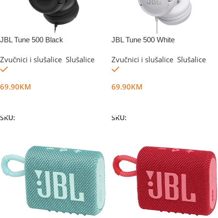
JBL Tune 500 Black
JBL Tune 500 White
Zvučnici i slušalice
,
Slušalice
Zvučnici i slušalice
,
Slušalice
Na stanju
Na stanju
69.90
KM
69.90
KM
Dodaj U Korpu
Dodaj U Korpu
SKU:
DG27822
SKU:
DG35105