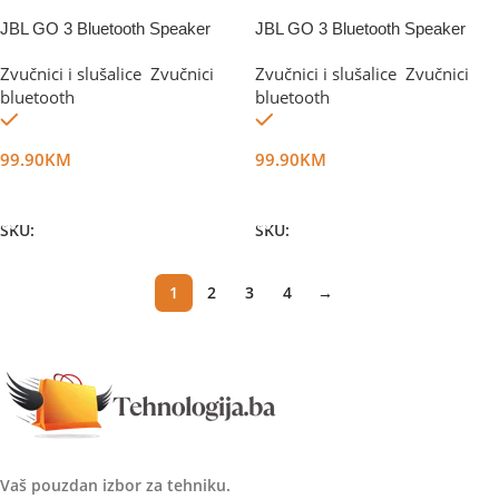
JBL GO 3 Bluetooth Speaker
JBL GO 3 Bluetooth Speaker
White
Blue
Zvučnici i slušalice
,
Zvučnici
Zvučnici i slušalice
,
Zvučnici
bluetooth
bluetooth
Na stanju
Na stanju
99.90
KM
99.90
KM
Dodaj U Korpu
Dodaj U Korpu
SKU:
DG19238
SKU:
DG26784
1
2
3
4
→
Vaš pouzdan izbor za tehniku.