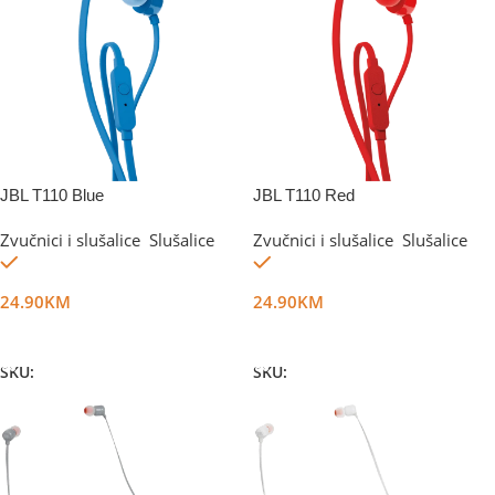
JBL T110 Blue
JBL T110 Red
Zvučnici i slušalice
,
Slušalice
Zvučnici i slušalice
,
Slušalice
Na stanju
Na stanju
24.90
KM
24.90
KM
Dodaj U Korpu
Dodaj U Korpu
SKU:
DG17463
SKU:
DG17464