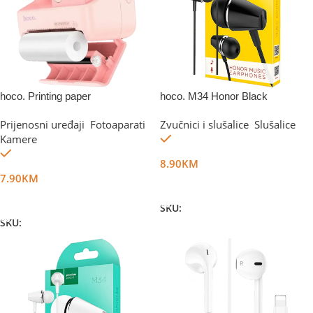
hoco. Printing paper
hoco. M34 Honor Black
Prijenosni uređaji
,
Fotoaparati
,
Zvučnici i slušalice
,
Slušalice
Na stanju
Kamere
Na stanju
8.90
KM
7.90
KM
Dodaj U Korpu
Dodaj U Korpu
SKU:
DG11724
SKU:
DG75898