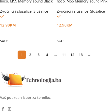
hoco. M55 Memory sound Black
hoco. M55 Memory sound Pink
Zvučnici i slušalice
,
Slušalice
Zvučnici i slušalice
,
Slušalice
Na stanju
Na stanju
12.90
KM
12.90
KM
Dodaj U Korpu
Dodaj U Korpu
SKU:
DG11722
SKU:
DG11723
1
2
3
4
…
11
12
13
→
Vaš pouzdan izbor za tehniku.