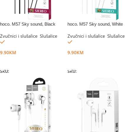
hoco. M57 Sky sound, Black
hoco. M57 Sky sound, White
Zvučnici i slušalice
,
Slušalice
Zvučnici i slušalice
,
Slušalice
Na stanju
Na stanju
9.90
KM
9.90
KM
Dodaj U Korpu
Dodaj U Korpu
SKU:
DG34845
SKU:
DG34846