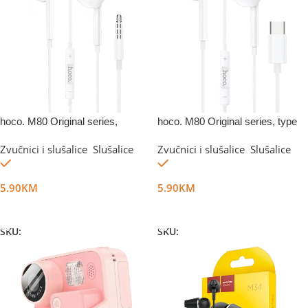
hoco. M80 Original series,
hoco. M80 Original series, type
3.5mm, White
C, White
Zvučnici i slušalice
,
Slušalice
Zvučnici i slušalice
,
Slušalice
Na stanju
Na stanju
5.90
KM
5.90
KM
Dodaj U Korpu
Dodaj U Korpu
SKU:
DG25889
SKU:
DG25890