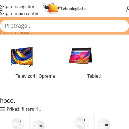
🔥 Pogledajte aktuelne akcije 🔥
Skip to navigation
Skip to main content
Početna
/
hoco.
Televizori I Oprema
Tableti
179 proizvoda
43 proizvoda
hoco.
Prikaži filtere