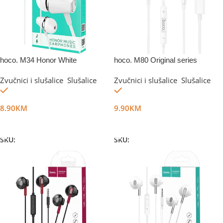
hoco. M34 Honor White
hoco. M80 Original series
Zvučnici i slušalice
,
Slušalice
Zvučnici i slušalice
,
Slušalice
Na stanju
Na stanju
8.90
KM
9.90
KM
Dodaj U Korpu
Dodaj U Korpu
SKU:
DG11725
SKU:
DG25888