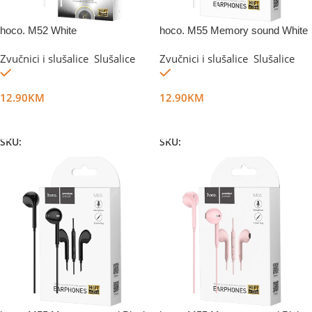
hoco. M52 White
hoco. M55 Memory sound White
Zvučnici i slušalice
,
Slušalice
Zvučnici i slušalice
,
Slušalice
Na stanju
Na stanju
12.90
KM
12.90
KM
Dodaj U Korpu
Dodaj U Korpu
SKU:
DG11720
SKU:
DG11721