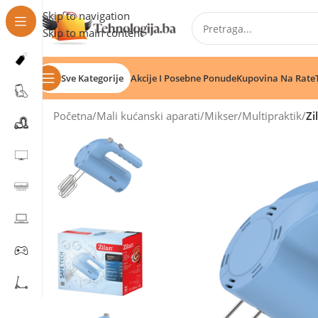
Skip to navigation
Skip to main content
Sve Kategorije
Akcije I Posebne Ponude
Kupovina Na Rate
Početna
/
Mali kućanski aparati
/
Mikser
/
Multipraktik
/
Zi