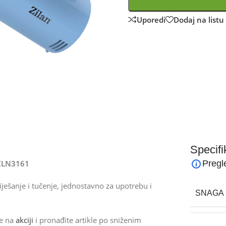
Uporedi
Dodaj na listu 
Specifi
 ZLN3161
Pregl
ješanje i tučenje, jednostavno za upotrebu i
SNAGA 
de na
akciji
i pronađite artikle po sniženim