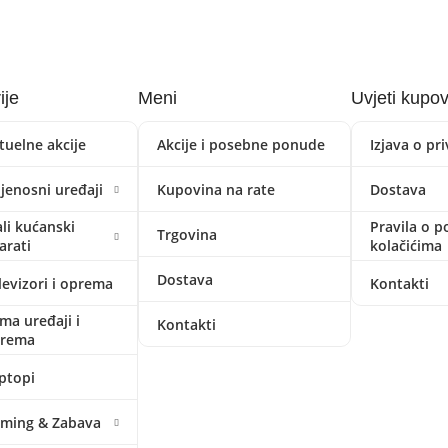
ije
Meni
Uvjeti kupo
tuelne akcije
Akcije i posebne ponude
Izjava o pr
ijenosni uređaji
Kupovina na rate
Dostava
li kućanski
Pravila o p
Trgovina
arati
kolačićima
Dostava
levizori i oprema
Kontakti
ima uređaji i
Kontakti
prema
ptopi
ming & Zabava