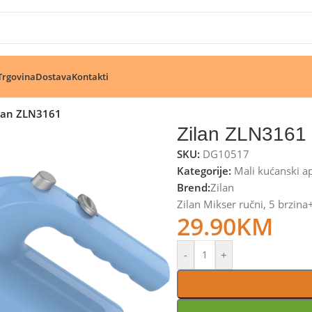
🔥 Pogledajte aktuelne akcije 🔥
Trgovina
Dostava
Kontakti
lan ZLN3161
Zilan ZLN3161
SKU:
DG10517
Kategorije:
Mali kućanski ap
Brend:
Zilan
Zilan Mikser ručni, 5 brzin
29.90
KM
-
+