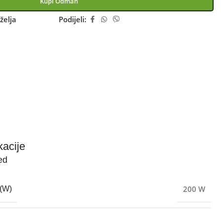
Kupi Odmah
želja
Podijeli:
kacije
ed
200 W
(W)