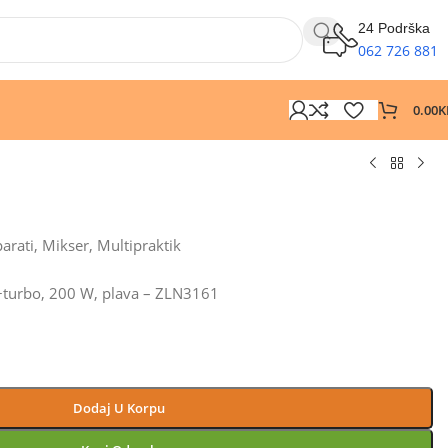
24 Podrška
062 726 881
0.00
K
arati
,
Mikser
,
Multipraktik
a+turbo, 200 W, plava – ZLN3161
Dodaj U Korpu