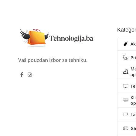
Kategor
Ak
Pr
Vaš pouzdan izbor za tehniku.
Ma
ap
Te
Kl
o
La
Ga