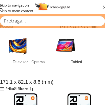
🔥 Pogledajte aktuelne akcije 🔥
Skip to navigation
Skip to main content
Početna
/
Proizvod Dimenzije (mm)
/
171.1 x 82.1 x 8.6 (mm)
Televizori I Oprema
Tableti
184 proizvoda
44 proizvoda
171.1 x 82.1 x 8.6 (mm)
Prikaži filtere