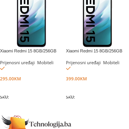
Xiaomi Redmi 15 8GB/256GB
Xiaomi Redmi 15 8GB/256GB
Sandy Purple
Titan Gray
Prijenosni uređaji
,
Mobiteli
Prijenosni uređaji
,
Mobiteli
Na stanju
Na stanju
295.00
KM
399.00
KM
Dodaj U Korpu
Dodaj U Korpu
SKU:
DG66760
SKU:
DG66373