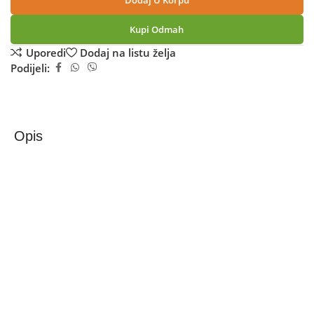
Dodaj U Korpu
Kupi Odmah
Uporedi
Dodaj na listu želja
Podijeli:
Opis
Xiaomi Redmi 15 8GB/256GB Titan Gray
Xiaomi Redmi 15 8GB/256GB (MZB0L15EU)
Redmi 15 4G pruža impresivno vizualno iskustvo
zahvaljujući velikom 6.9” FHD+ zaslonu, koji nudi
nevjerojatnu glatkoću prikaza uz maksimalnu brzinu
osvježavanja od 144 Hz.
50 MP glavna kamera uz f/1.8 otvor blende osigurava