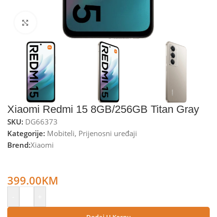
Kliknite za uvećanje
Xiaomi Redmi 15 8GB/256GB Titan Gray
SKU:
DG66373
Kategorije:
Mobiteli
,
Prijenosni uređaji
Brend:
Xiaomi
Xiaomi Smartphone 6.9”, Octa Core 2.8GHz, RAM 8GB,
50Mpixel – Redmi 15 8GB/256GB Titan Gray
399.00
KM
-
+