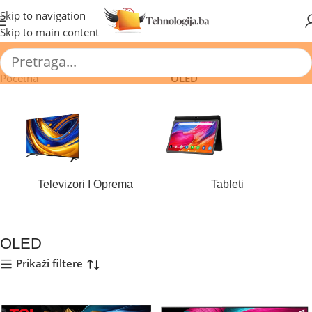
🔥 Pogledajte aktuelne akcije 🔥
Skip to navigation
Skip to main content
Početna
/
Proizvod Tehnologija TV
/
OLED
Televizori I Oprema
Tableti
180 proizvoda
44 proizvoda
OLED
Prikaži filtere