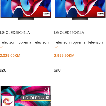
LG OLED55C41LA
LG OLED65C41LA
Televizori i oprema
,
Televizori
Televizori i oprema
,
Televizori
Na stanju
Na stanju
2,329.00
KM
2,999.90
KM
Dodaj U Korpu
Dodaj U Korpu
SKU:
DG47651
SKU:
DG47831