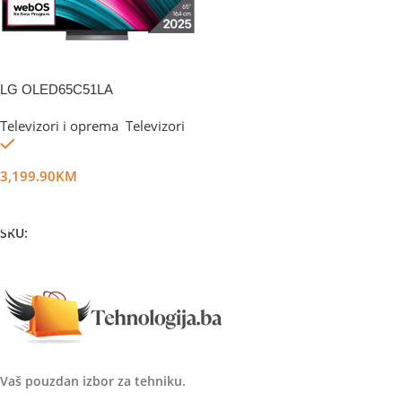
LG OLED65C51LA
Televizori i oprema
,
Televizori
Na stanju
3,199.90
KM
Dodaj U Korpu
SKU:
DG66015
Vaš pouzdan izbor za tehniku.