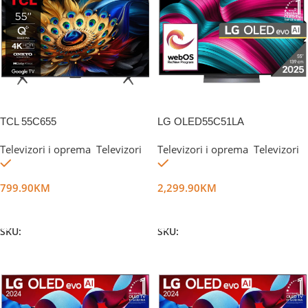
TCL 55C655
LG OLED55C51LA
Televizori i oprema
,
Televizori
Televizori i oprema
,
Televizori
Na stanju
Na stanju
799.90
KM
2,299.90
KM
Dodaj U Korpu
Dodaj U Korpu
SKU:
DG52701
SKU:
DG67178