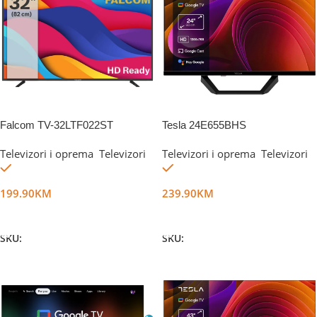
Falcom TV-32LTF022ST
Tesla 24E655BHS
Televizori i oprema
,
Televizori
Televizori i oprema
,
Televizori
Na stanju
Na stanju
199.90
KM
239.90
KM
Dodaj U Korpu
Dodaj U Korpu
SKU:
DG18200
SKU:
DG76111