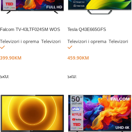
Falcom TV-43LTF024SM WOS
Tesla Q43E665GFS
Televizori i oprema
,
Televizori
Televizori i oprema
,
Televizori
Na stanju
Na stanju
399.90
KM
459.90
KM
Dodaj U Korpu
Dodaj U Korpu
SKU:
DG47080
SKU:
DG77021