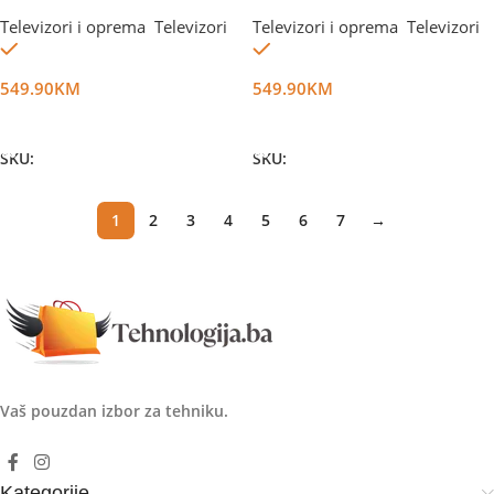
Televizori i oprema
,
Televizori
Televizori i oprema
,
Televizori
Na stanju
Na stanju
549.90
KM
549.90
KM
Dodaj U Korpu
Dodaj U Korpu
SKU:
DG44398
SKU:
DG67162
1
2
3
4
5
6
7
→
Vaš pouzdan izbor za tehniku.
Kategorije