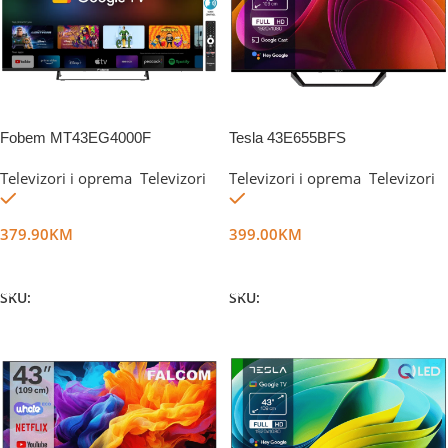
Fobem MT43EG4000F
Tesla 43E655BFS
Televizori i oprema
,
Televizori
Televizori i oprema
,
Televizori
Na stanju
Na stanju
379.90
KM
399.00
KM
Dodaj U Korpu
Dodaj U Korpu
SKU:
DG44397
SKU:
DG73983