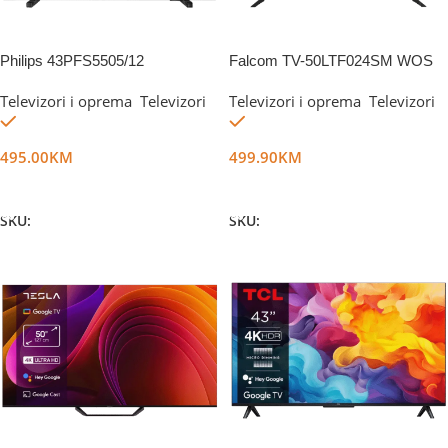
Philips 43PFS5505/12
Falcom TV-50LTF024SM WOS
Televizori i oprema
,
Televizori
Televizori i oprema
,
Televizori
Na stanju
Na stanju
495.00
KM
499.90
KM
Dodaj U Korpu
Dodaj U Korpu
SKU:
DG19187
SKU:
DG44519