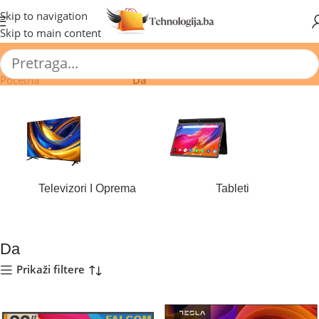
🔥 Pogledajte aktuelne akcije 🔥
Skip to navigation
Skip to main content
Početna
/
Proizvod CI slot
/
Da
Televizori I Oprema
Tableti
180 proizvoda
44 proizvoda
Da
Prikaži filtere