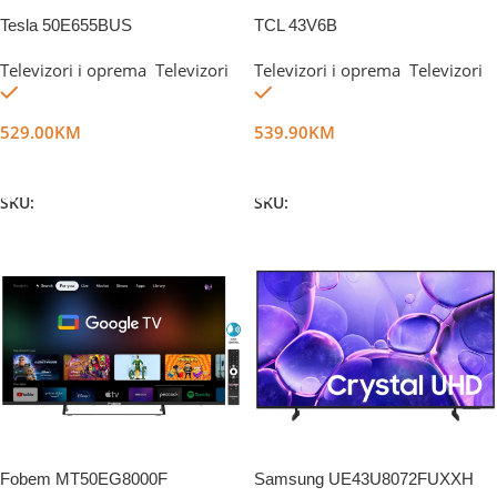
Tesla 50E655BUS
TCL 43V6B
Televizori i oprema
,
Televizori
Televizori i oprema
,
Televizori
Na stanju
Na stanju
529.00
KM
539.90
KM
Dodaj U Korpu
Dodaj U Korpu
SKU:
DG62657
SKU:
DG50511
Fobem MT50EG8000F
Samsung UE43U8072FUXXH