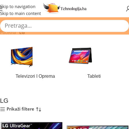
🔥 Pogledajte aktuelne akcije 🔥
Skip to navigation
Skip to main content
Početna
/
LG
Televizori I Oprema
Tableti
184 proizvoda
44 proizvoda
LG
Prikaži filtere