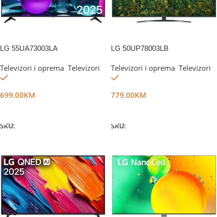
LG 55UA73003LA
LG 50UP78003LB
Televizori i oprema
,
Televizori
Televizori i oprema
,
Televizori
Na stanju
Na stanju
699.00
KM
779.00
KM
Dodaj U Korpu
Dodaj U Korpu
SKU:
DG65537
SKU:
DG17303