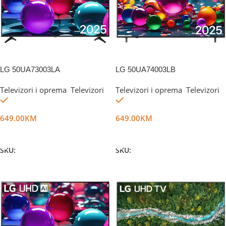
LG 50UA73003LA
LG 50UA74003LB
Televizori i oprema
,
Televizori
Televizori i oprema
,
Televizori
Na stanju
Na stanju
649.00
KM
649.00
KM
Dodaj U Korpu
Dodaj U Korpu
SKU:
DG65538
SKU:
DG73183