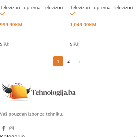
Televizori i oprema
,
Televizori
Televizori i oprema
,
Televizori
Na stanju
Na stanju
999.90
KM
1,049.00
KM
Dodaj U Korpu
Dodaj U Korpu
SKU:
DG60233
SKU:
DG66020
1
2
→
Vaš pouzdan izbor za tehniku.
Kategorije