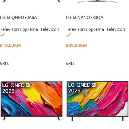
LG 50QNED70A6A
LG 50NANO783QA
Televizori i oprema
,
Televizori
Televizori i oprema
,
Televizori
Na stanju
Na stanju
819.00
KM
889.00
KM
Dodaj U Korpu
Dodaj U Korpu
SKU:
DG71490
SKU:
DG19529