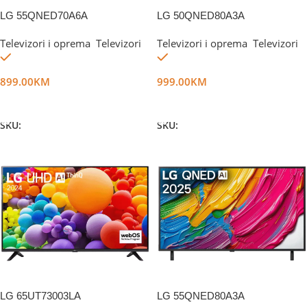
LG 55QNED70A6A
LG 50QNED80A3A
Televizori i oprema
,
Televizori
Televizori i oprema
,
Televizori
Na stanju
Na stanju
899.00
KM
999.00
KM
Dodaj U Korpu
Dodaj U Korpu
SKU:
DG67957
SKU:
DG66016
LG 65UT73003LA
LG 55QNED80A3A