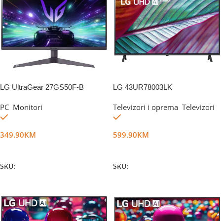
LG UltraGear 27GS50F-B
LG 43UR78003LK
PC
,
Monitori
Televizori i oprema
,
Televizori
Na stanju
Na stanju
349.90
KM
599.90
KM
Dodaj U Korpu
Dodaj U Korpu
SKU:
DG55324
SKU:
DG35271