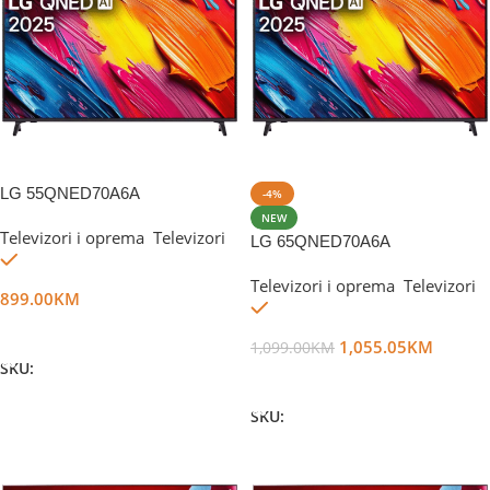
LG 55QNED70A6A
-4%
NEW
Televizori i oprema
,
Televizori
LG 65QNED70A6A
Na stanju
Televizori i oprema
,
Televizori
899.00
KM
Na stanju
Dodaj U Korpu
1,055.05
KM
1,099.00
KM
SKU:
DG67957
Dodaj U Korpu
SKU:
DG72736