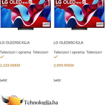
LG OLED55C41LA
LG OLED65C41LA
Televizori i oprema
,
Televizori
Televizori i oprema
,
Televizori
Na stanju
Na stanju
2,329.00
KM
2,999.90
KM
Dodaj U Korpu
Dodaj U Korpu
SKU:
DG47651
SKU:
DG47831