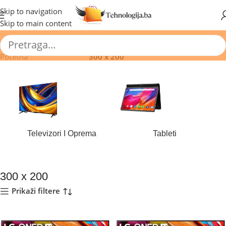
🔥 Pogledajte aktuelne akcije 🔥
Skip to navigation
Skip to main content
Početna
/
Proizvod Vesa
/
300 x 200
Televizori I Oprema
Tableti
184 proizvoda
44 proizvoda
300 x 200
Prikaži filtere