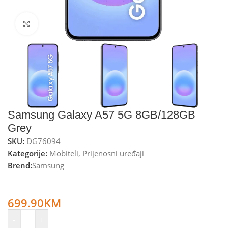
Kliknite za uvećanje
Samsung Galaxy A57 5G 8GB/128GB
Grey
SKU:
DG76094
Kategorije:
Mobiteli
,
Prijenosni uređaji
Brend:
Samsung
Samsung Smartphone 6.7”, 5G, Octa Core 2.9GHz, RAM
8GB, 50Mpixel – Galaxy A57 5G 8GB/128GB Grey
699.90
KM
-
+