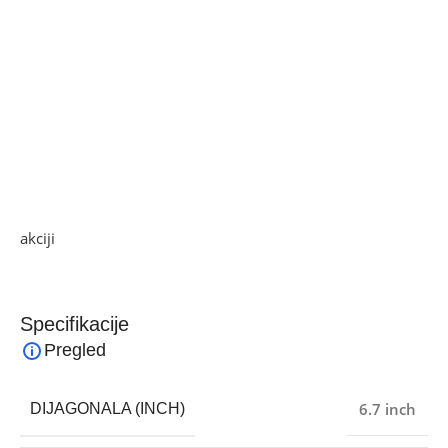
• Povezivost: Wi-Fi 802.11 a/b/g/n/ac/6e, dual-band,
Bluetooth 6.0 LE, GPS, NFC, USB 2.0. type C, OTG
• Senzor: fingerprint ( ispod display-a, optički ), žiroskop,
kompas, senzor blizine …
• Baterija Li-Ion 5000 mAh, funkcija brzo punjenje 45 W
• IP68 otoran na prašinu i vodu ( 1.5 met. do 30 min. )
• Dimenzije 161.5 x 76.8 x 6.9 mm, težina 179 g
• Operativni sistem Android 16, One UI 8.5
Ako želite najbolju ponudu, pogledajte naše proizvode na
akciji
i pronađite artikle po sniženim cijenama!
Specifikacije
Pregled
6.7 inch
DIJAGONALA (INCH)