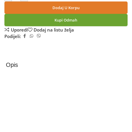
Dodaj U Korpu
Kupi Odmah
Uporedi
Dodaj na listu želja
Podijeli:
Opis
Samsung Galaxy A57 5G 8GB/128GB Grey
Samsung Galaxy A57 5G
– Moderan i snažan pametni telefon
Samsung Galaxy A57 5G ističe se svojim ultra tankim
dizajnom od 6,9 mm i optimiziranim performansama koje
zadovoljavaju potrebe zahtjevnih korisnika. Sa 6,7-inčnim
Super AMOLED Plus ekranom i Exynos 1680 procesorom,