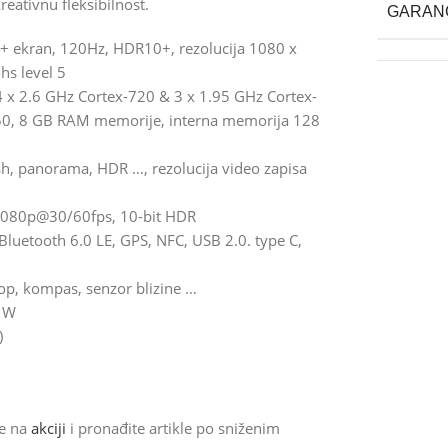
eativnu fleksibilnost.
GARAN
 ekran, 120Hz, HDR10+, rezolucija 1080 x
hs level 5
4 x 2.6 GHz Cortex-720 & 3 x 1.95 GHz Cortex-
e 550, 8 GB RAM memorije, interna memorija 128
ash, panorama, HDR …, rezolucija video zapisa
 1080p@30/60fps, 10-bit HDR
Bluetooth 6.0 LE, GPS, NFC, USB 2.0. type C,
skop, kompas, senzor blizine …
5 W
)
de na
akciji
i pronađite artikle po sniženim