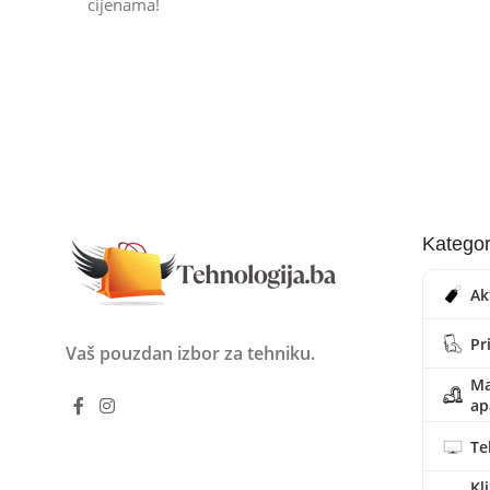
cijenama!
Kategor
Ak
Pr
Vaš pouzdan izbor za tehniku.
Ma
ap
Te
Kl