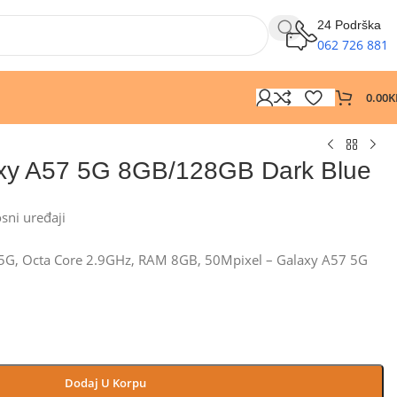
24 Podrška
062 726 881
0.00
K
xy A57 5G 8GB/128GB Dark Blue
osni uređaji
5G, Octa Core 2.9GHz, RAM 8GB, 50Mpixel – Galaxy A57 5G
Dodaj U Korpu