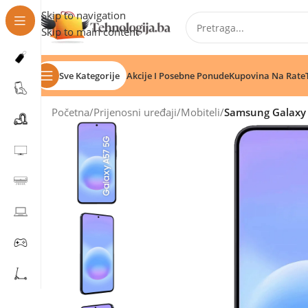
Skip to navigation
Skip to main content
Sve Kategorije
Akcije I Posebne Ponude
Kupovina Na Rate
Početna
/
Prijenosni uređaji
/
Mobiteli
/
Samsung Galaxy