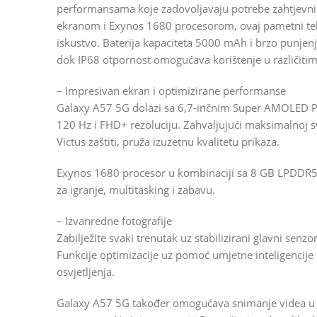
performansama koje zadovoljavaju potrebe zahtjevni
ekranom i Exynos 1680 procesorom, ovaj pametni tele
iskustvo. Baterija kapaciteta 5000 mAh i brzo punje
dok IP68 otpornost omogućava korištenje u različiti
– Impresivan ekran i optimizirane performanse
Galaxy A57 5G dolazi sa 6,7-inčnim Super AMOLED Pl
120 Hz i FHD+ rezoluciju. Zahvaljujući maksimalnoj svj
Victus zaštiti, pruža izuzetnu kvalitetu prikaza.
Exynos 1680 procesor u kombinaciji sa 8 GB LPDDR5
za igranje, multitasking i zabavu.
– Izvanredne fotografije
Zabilježite svaki trenutak uz stabilizirani glavni se
Funkcije optimizacije uz pomoć umjetne inteligencije 
osvjetljenja.
Galaxy A57 5G također omogućava snimanje videa u 4K