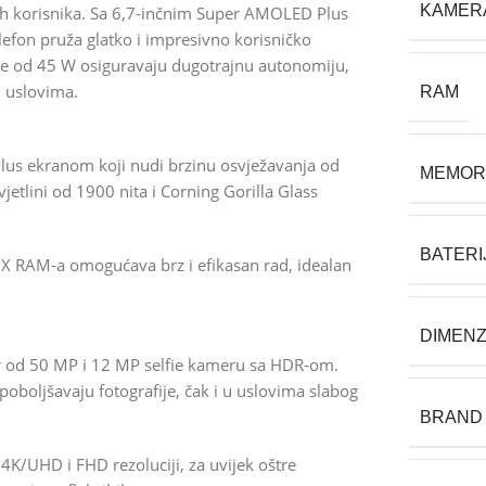
KAMER
h korisnika. Sa 6,7-inčnim Super AMOLED Plus
fon pruža glatko i impresivno korisničko
nje od 45 W osiguravaju dugotrajnu autonomiju,
m uslovima.
RAM
us ekranom koji nudi brzinu osvježavanja od
MEMOR
etlini od 1900 nita i Corning Gorilla Glass
BATERI
X RAM-a omogućava brz i efikasan rad, idealan
DIMENZ
nzor od 50 MP i 12 MP selfie kameru sa HDR-om.
poboljšavaju fotografije, čak i u uslovima slabog
BRAND
/UHD i FHD rezoluciji, za uvijek oštre