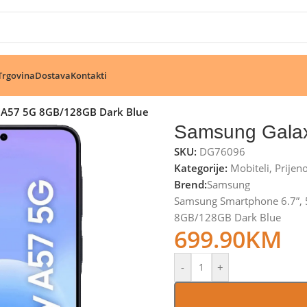
🔥 Pogledajte aktuelne akcije 🔥
Trgovina
Dostava
Kontakti
 A57 5G 8GB/128GB Dark Blue
Samsung Gala
SKU:
DG76096
Kategorije:
Mobiteli
,
Prijen
Brend:
Samsung
Samsung Smartphone 6.7”, 
8GB/128GB Dark Blue
699.90
KM
-
+