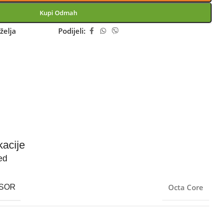
Kupi Odmah
želja
Podijeli:
kacije
ed
Octa Core
SOR