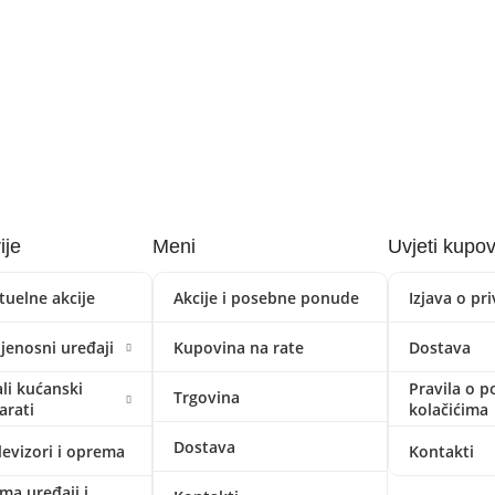
ije
Meni
Uvjeti kupo
tuelne akcije
Akcije i posebne ponude
Izjava o pr
ijenosni uređaji
Kupovina na rate
Dostava
li kućanski
Pravila o p
Trgovina
arati
kolačićima
Dostava
levizori i oprema
Kontakti
ima uređaji i