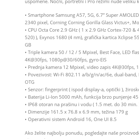
uspomene. Noćni, portretni i Pro režimi nude veliku kr
• Smartphone Samsung A57, 5G, 6.7” Super AMOLED+
2340 pixel, Corning Corning Gorilla Glass Victus+, Mo
• CPU Octa Core 2.9 GHz ( 1 x 2.9 GHz Cortex-720 & 
520) ), Exynos 1680 (4 nm), grafička kartica Xclips
GB
• Triple kamera 50 / 12 / 5 Mpixel, Best Face, LED fl
4K@30fps, 1080p@30/60fps, gyro-EIS
• Prednja kamera 12 Mpixel, video zapis 4K@30fps,
• Povezivost: Wi-Fi 802.11 a/b/g/n/ac/6e, dual-band, 
OTG
• Senzor: fingerprint ( ispod display-a, optički ), žiro
• Baterija Li-Ion 5000 mAh, funkcija brzo punjenje 4
• IP68 otoran na prašinu i vodu ( 1.5 met. do 30 min. 
• Dimenzije 161.5 x 76.8 x 6.9 mm, težina 179 g
• Operativni sistem Android 16, One UI 8.5
Ako želite najbolju ponudu, pogledajte naše proizvo