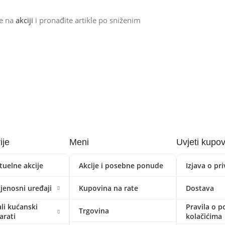
de na
akciji
i pronađite artikle po sniženim
ije
Meni
Uvjeti kupo
tuelne akcije
Akcije i posebne ponude
Izjava o pr
ijenosni uređaji
Kupovina na rate
Dostava
li kućanski
Pravila o p
Trgovina
arati
kolačićima