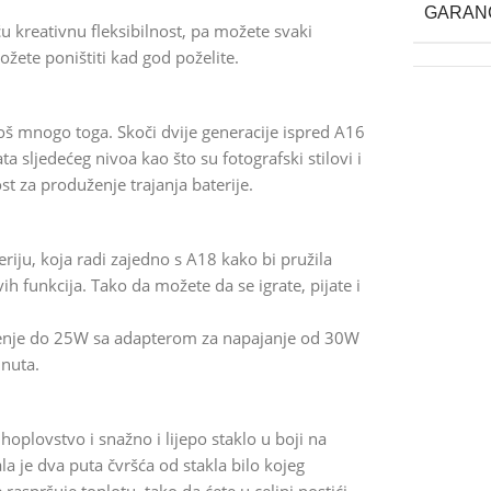
GARAN
u kreativnu fleksibilnost, pa možete svaki
možete poništiti kad god poželite.
oš mnogo toga. Skoči dvije generacije ispred A16
a sljedećeg nivoa kao što su fotografski stilovi i
t za produženje trajanja baterije.
riju, koja radi zajedno s A18 kako bi pružila
vih funkcija. Tako da možete da se igrate, pijate i
njenje do 25W sa adapterom za napajanje od 30W
inuta.
plovstvo i snažno i lijepo staklo u boji na
la je dva puta čvršća od stakla bilo kojeg