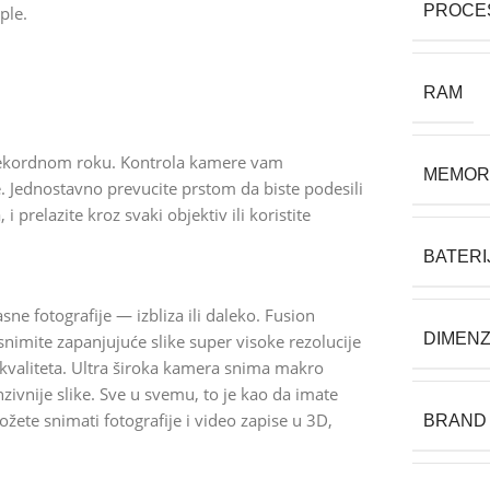
PROCE
ple.
RAM
u rekordnom roku. Kontrola kamere vam
MEMOR
. Jednostavno prevucite prstom da biste podesili
i prelazite kroz svaki objektiv ili koristite
BATERI
e fotografije — izbliza ili daleko. Fusion
DIMENZ
ite zapanjujuće slike super visoke rezolucije
 kvaliteta. Ultra široka kamera snima makro
nzivnije slike. Sve u svemu, to je kao da imate
žete snimati fotografije i video zapise u 3D,
BRAND