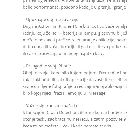
pametnog telefona. A novi unutrašnji dizajn efikasnije 
bolje performanse, posebno kada je u pitanju igranje 
– Upoznajte dugme za akciju
Dugme Action na iPhone 16 je brzi put do vaše omiljen
radnju koju želite — baterijsku lampu, glasovnu bilje
možete postaviti prečice za otvaranje aplikacije, pokr
dobu dana ili vašoj lokaciji. Ili ga koristite za poduzi
ili čak naručivanja omiljenog napitka kafe.
– Prilagodite svoj iPhone
Obojite svoje ikone bilo kojom bojom. Preuredite i pr
čak i zaključati ili sakriti aplikacije da zaštitite osjetl
svoje omiljene fotografije u redizajniranoj aplikaciji 
bilo kojoj riječi, frazi ili emojiju u iMessage.
– Važne sigurnosne značajke
S funkcijom Crash Detection, iPhone koristi hardvers
otkrije tešku saobraćajnu nesreću, a zatim pozovite 91
kada to ne možete – čak i kada nemate servis.