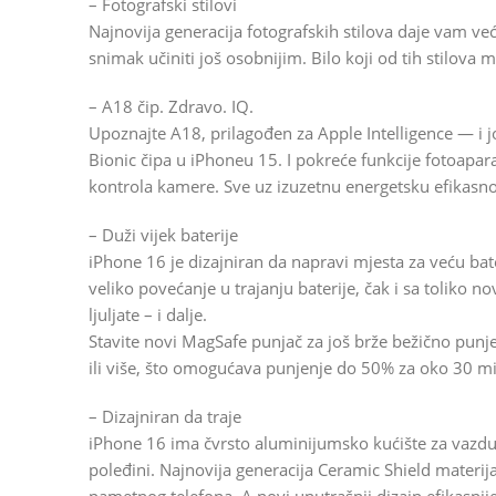
– Fotografski stilovi
Najnovija generacija fotografskih stilova daje vam već
snimak učiniti još osobnijim. Bilo koji od tih stilova 
– A18 čip. Zdravo. IQ.
Upoznajte A18, prilagođen za Apple Intelligence — i j
Bionic čipa u iPhoneu 15. I pokreće funkcije fotoaparat
kontrola kamere. Sve uz izuzetnu energetsku efikasnos
– Duži vijek baterije
iPhone 16 je dizajniran da napravi mjesta za veću bate
veliko povećanje u trajanju baterije, čak i sa toliko no
ljuljate – i dalje.
Stavite novi MagSafe punjač za još brže bežično pu
ili više, što omogućava punjenje do 50% za oko 30 m
– Dizajniran da traje
iPhone 16 ima čvrsto aluminijumsko kućište za vazduho
poleđini. Najnovija generacija Ceramic Shield materija