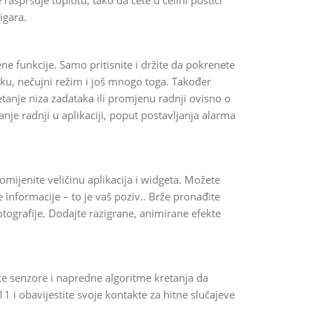
raspršuje toplotu, tako da ćete u celini postići
igara.
e funkcije. Samo pritisnite i držite da pokrenete
šku, nečujni režim i još mnogo toga. Također
etanje niza zadataka ili promjenu radnji ovisno o
manje radnji u aplikaciji, poput postavljanja alarma
omijenite veličinu aplikacija i widgeta. Možete
jive informacije – to je vaš poziv.. Brže pronađite
Fotografije. Dodajte razigrane, animirane efekte
ke senzore i napredne algoritme kretanja da
1 i obavijestite svoje kontakte za hitne slučajeve