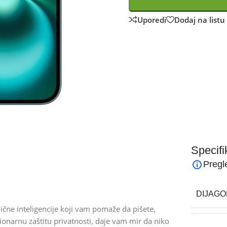
Uporedi
Dodaj na listu 
Specifi
Pregl
DIJAGO
lične inteligencije koji vam pomaže da pišete,
cionarnu zaštitu privatnosti, daje vam mir da niko