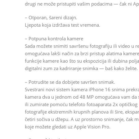
drugi ne može pristupiti vašim podacima — čak ni Ap
– Otporan, šareni dizajn.
Ljepota koja izdržava test vremena.
– Potpuna kontrola kamere
Sada možete snimiti savršenu fotografiju ili video 
omogućava lakši način za brzi pristup alatima kamere
funkcije kamere kao što su ekspozicija ili dubina polja, 
digitalni zum za kadriranje snimka — baš kako želite.
– Potrudite se da dobijete savršen snimak.
Svestrani novi sistem kamera iPhone 16 snima prekrasn
kamera dva u jednom od 48 MP omogućava vam da snim
ili zumirate pomoću telefoto fotoaparata 2x optičkog
fotografije ekstremnih krupnih planova ili šire, ekspa
četiri sočiva u džepu. A uz prostorno snimanje, čak mo
koje možete gledati uz Apple Vision Pro.