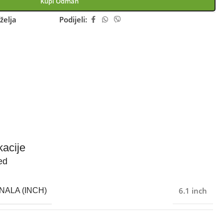
Kupi Odmah
želja
Podijeli:
kacije
ed
6.1 inch
NALA (INCH)