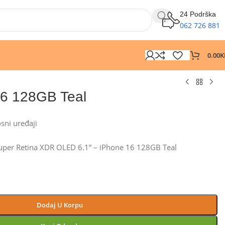
24 Podrška
062 726 881
0.00
K
16 128GB Teal
osni uređaji
uper Retina XDR OLED 6.1” – iPhone 16 128GB Teal
Dodaj U Korpu