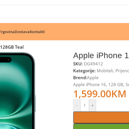
🔥 Pogledajte aktuelne akcije 🔥
Trgovina
Dostava
Kontakti
 128GB Teal
Apple iPhone 
SKU:
DG49412
Kategorije:
Mobiteli
,
Prijen
Brend:
Apple
Apple iPhone 16, 128 GB, S
1,599.00
KM
-
+