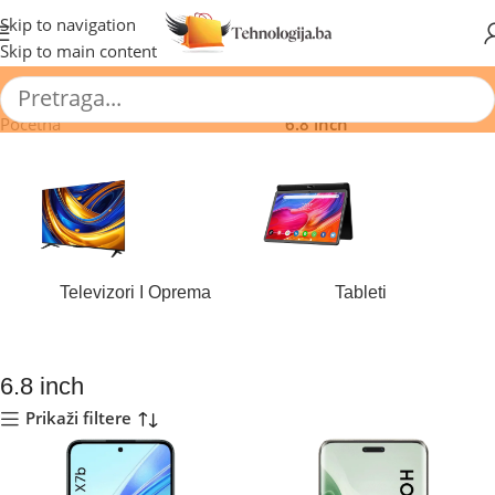
🔥 Pogledajte aktuelne akcije 🔥
Skip to navigation
Skip to main content
Početna
/
Proizvod Dijagonala (inch)
/
6.8 inch
Televizori I Oprema
Tableti
177 proizvoda
43 proizvoda
6.8 inch
Prikaži filtere