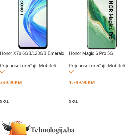
Honor X7b 6GB/128GB Emerald
Honor Magic 6 Pro 5G
Green
12GB/512GB Green
Prijenosni uređaji
,
Mobiteli
Prijenosni uređaji
,
Mobiteli
Na stanju
Na stanju
339.90
KM
1,799.90
KM
Dodaj U Korpu
Dodaj U Korpu
SKU:
DG52297
SKU:
DG46987