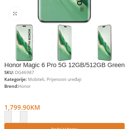
Kliknite za uvećanje
Honor Magic 6 Pro 5G 12GB/512GB Green
SKU:
DG46987
Kategorije:
Mobiteli
,
Prijenosni uređaji
Brend:
Honor
Honor Smartphone 6.8”, Octa Core 3.3GHz, RAM 12GB,
50Mpixel – Magic 6 Pro 5G 12GB/512GB Green
1,799.90
KM
-
+