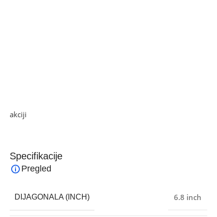
Baterija Si/C 5600 mAh, funkcija brzo punjenje 80 W, 66W
bežično punjenje
IP68 otporan na prašinu/vodu (do 1,5 m za 30 min)
Dimenzije 162.5 x 75.8 x 8.9 mm, težina 225 g
Operativni sistem Android 14, MagicOS 8
Ako želite najbolju ponudu, pogledajte naše proizvode na
akciji
i pronađite artikle po sniženim cijenama!
Specifikacije
Pregled
6.8 inch
DIJAGONALA (INCH)