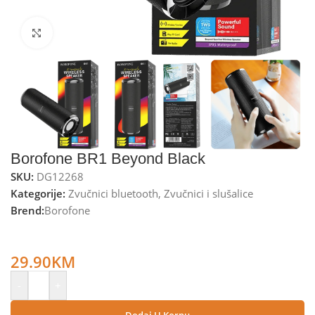
Kliknite za uvećanje
Borofone BR1 Beyond Black
SKU:
DG12268
Kategorije:
Zvučnici bluetooth
,
Zvučnici i slušalice
Brend:
Borofone
Borofone Zvučnik bežični, Bluetooth, 1200 mAh, 3 h, crna –
BR1 Beyond Black
29.90
KM
-
+