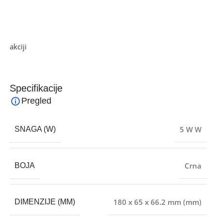
Dimenzije: 180 x 65 x 66.2 mm, težina 352 g., praktičan
dizajn, boja crna
Ako želite najbolju ponudu, pogledajte naše proizvode na
akciji
i pronađite artikle po sniženim cijenama.
Specifikacije
Pregled
5 W W
SNAGA (W)
Crna
BOJA
180 x 65 x 66.2 mm (mm)
DIMENZIJE (MM)