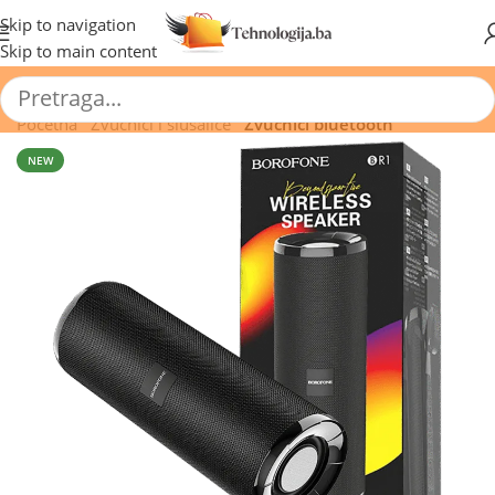
🔥 Pogledajte aktuelne akcije 🔥
Skip to navigation
Skip to main content
Početna
/
Zvučnici i slušalice
/
Zvučnici bluetooth
NEW