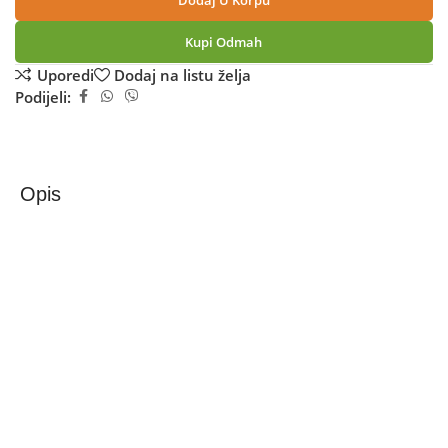
Dodaj U Korpu
Kupi Odmah
Uporedi
Dodaj na listu želja
Podijeli:
Opis
Borofone Zvučnik bežični, Bluetooth, 1200 mAh, 3 h,
crna – BR1 Beyond Black
Portable bežični zvučnik, zvučnik Ø 45 x 2 mm, 4 Ω, 5 W,
Bluetooth v5.0,
Ugrađena punjiva baterija 1200 mAh, vrijeme punjenja 3
h, reprodukcija do 3 h.
Kompatibilan sa svim uređajima koji posjeduju bluetooth
konekciju (PC, MAC, SmartPhone, Tablet).