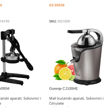
M
69.90
KM
U Korpu
Dodaj U Korpu
14199
SKU:
DG1009
LN9594
Gorenje CJ100HE
ćanski aparati
,
Sokovnici i
Mali kućanski aparati
,
Sokovnici i
e
Citrusete