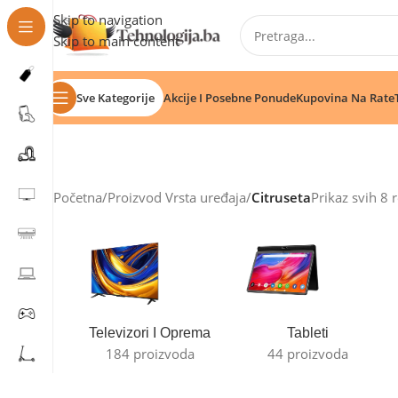
Skip to navigation
Skip to main content
Sve Kategorije
Akcije I Posebne Ponude
Kupovina Na Rate
Početna
/
Proizvod Vrsta uređaja
/
Citruseta
Prikaz svih 8 
Televizori I Oprema
Tableti
184 proizvoda
44 proizvoda