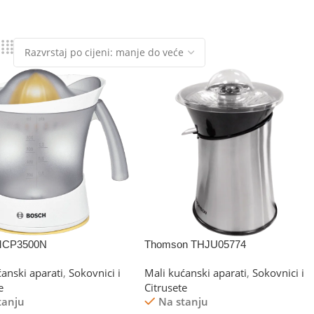
MCP3500N
Thomson THJU05774
ćanski aparati
,
Sokovnici i
Mali kućanski aparati
,
Sokovnici i
e
Citrusete
tanju
Na stanju