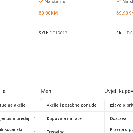
Na stanju
Na s
89.90
KM
89.90
K
Dodaj U Korpu
Dodaj 
SKU:
DG15612
SKU:
DG
ije
Meni
Uvjeti kupo
tuelne akcije
Akcije i posebne ponude
Izjava o pr
ijenosni uređaji
Kupovina na rate
Dostava
li kućanski
Pravila o p
Trgovina