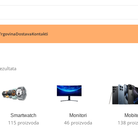
🔥 Pogledajte aktuelne akcije 🔥
Trgovina
Dostava
Kontakti
rezultata
Smartwatch
Monitori
Mobite
115 proizvoda
46 proizvoda
138 proi