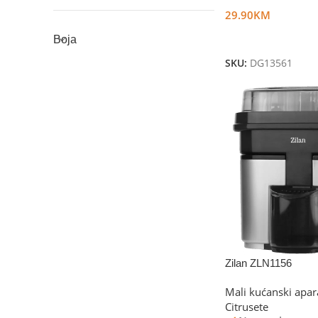
29.90
KM
Dodaj U Korpu
Boja
SKU:
DG13561
Zilan ZLN1156
Mali kućanski apar
Citrusete