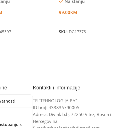
tanju
Na stanju
M
99.00
KM
U Korpu
Dodaj U Korpu
45397
SKU:
DG17378
vine
Kontakti i informacije
TR “TEHNOLOGIJA BA”
ivatnosti
ID broj: 433836790005
Adresa: Divjak b.b, 72250 Vitez, Bosna i
Hercegovina
ostupanju s