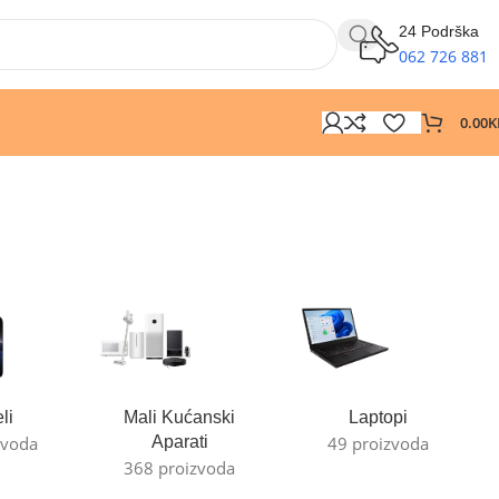
24 Podrška
062 726 881
0.00
K
li
Mali Kućanski
Laptopi
zvoda
Aparati
49 proizvoda
368 proizvoda