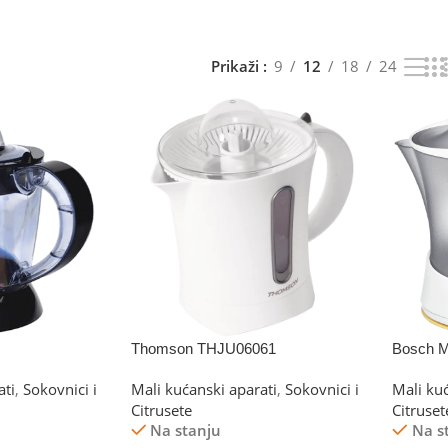
Prikaži
9
12
18
24
Thomson THJU06061
Bosch 
ati
,
Sokovnici i
Mali kućanski aparati
,
Sokovnici i
Mali ku
Citrusete
Citruset
Na stanju
Na s