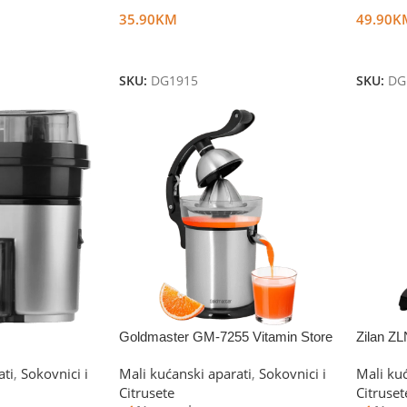
35.90
KM
49.90
K
Dodaj U Korpu
Dodaj 
SKU:
DG1915
SKU:
DG
Goldmaster GM-7255 Vitamin Store
Zilan Z
ati
,
Sokovnici i
Mali kućanski aparati
,
Sokovnici i
Mali ku
Citrusete
Citruset