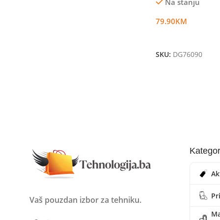
Na stanju
79.90
KM
Dodaj U Korpu
SKU:
DG76090
Kategor
Ak
Pr
Vaš pouzdan izbor za tehniku.
Ma