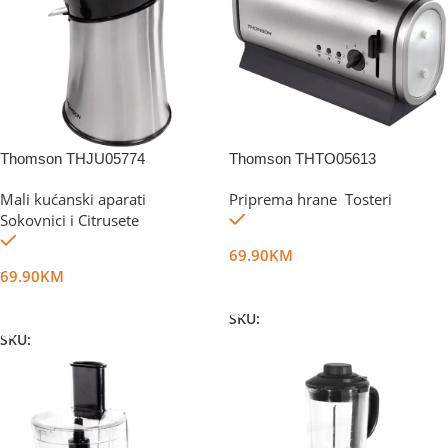
Thomson THJU05774
Thomson THTO05613
Mali kućanski aparati
,
Priprema hrane
,
Tosteri
Na stanju
Sokovnici i Citrusete
Na stanju
69.90
KM
69.90
KM
Dodaj U Korpu
Dodaj U Korpu
SKU:
DG1921
SKU:
DG1009