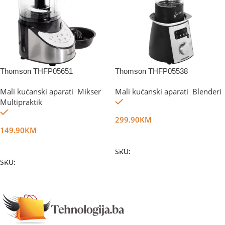
Thomson THFP05651
Thomson THFP05538
Mali kućanski aparati
,
Mikser
,
Mali kućanski aparati
,
Blenderi
Na stanju
Multipraktik
Na stanju
299.90
KM
149.90
KM
Dodaj U Korpu
Dodaj U Korpu
SKU:
DG1900
SKU:
DG1901