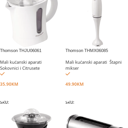
Thomson THJU06061
Thomson THMX06085
Mali kućanski aparati
,
Mali kućanski aparati
,
Štapni
Sokovnici i Citrusete
mikser
Na stanju
Na stanju
35.90
KM
49.90
KM
Dodaj U Korpu
Dodaj U Korpu
SKU:
DG1915
SKU:
DG1906