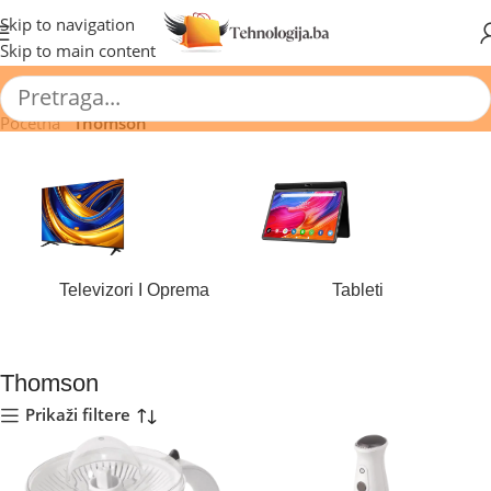
🔥 Pogledajte aktuelne akcije 🔥
Skip to navigation
Skip to main content
Početna
/
Thomson
Televizori I Oprema
Tableti
184 proizvoda
44 proizvoda
Thomson
Prikaži filtere