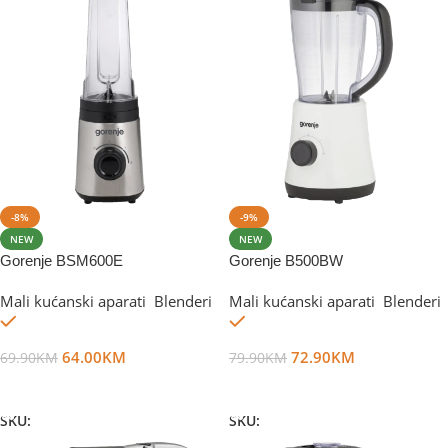
-8%
-9%
NEW
NEW
Gorenje BSM600E
Gorenje B500BW
Mali kućanski aparati
,
Blenderi
Mali kućanski aparati
,
Blenderi
Na stanju
Na stanju
64.00
KM
72.90
KM
69.90
KM
79.90
KM
Dodaj U Korpu
Dodaj U Korpu
SKU:
DG37055
SKU:
DG81324