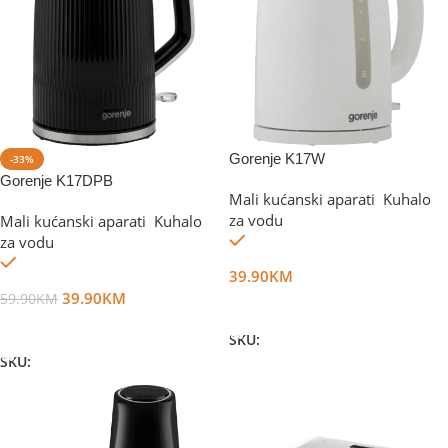
Gorenje K17W
-33%
Gorenje K17DPB
Mali kućanski aparati
,
Kuhalo
za vodu
Mali kućanski aparati
,
Kuhalo
Na stanju
za vodu
Na stanju
39.90
KM
39.90
KM
59.90
KM
Dodaj U Korpu
Dodaj U Korpu
SKU:
DG76003
SKU:
DG62709