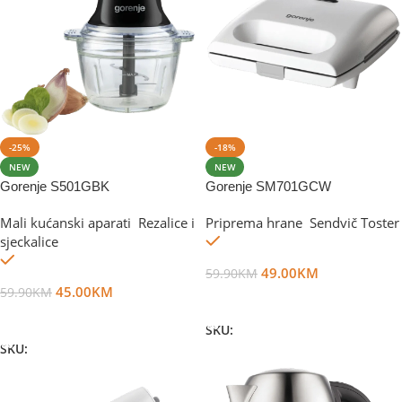
-25%
-18%
NEW
NEW
Gorenje S501GBK
Gorenje SM701GCW
Mali kućanski aparati
,
Rezalice i
Priprema hrane
,
Sendvič Toster
Na stanju
sjeckalice
Na stanju
49.00
KM
59.90
KM
45.00
KM
59.90
KM
Dodaj U Korpu
Dodaj U Korpu
SKU:
DG18831
SKU:
DG62708