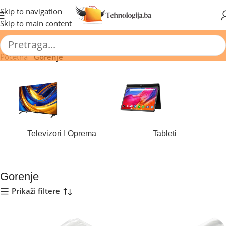
🔥 Pogledajte aktuelne akcije 🔥
Skip to navigation
Skip to main content
Početna
/
Gorenje
Televizori I Oprema
Tableti
184 proizvoda
44 proizvoda
Gorenje
Prikaži filtere