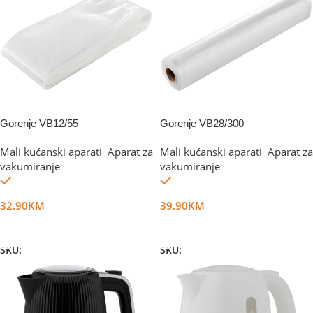
Gorenje VB12/55
Gorenje VB28/300
Mali kućanski aparati
,
Aparat za
Mali kućanski aparati
,
Aparat za
vakumiranje
vakumiranje
Na stanju
Na stanju
32.90
KM
39.90
KM
Dodaj U Korpu
Dodaj U Korpu
SKU:
DG21373
SKU:
DG23354