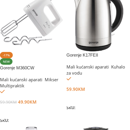
Gorenje K17FEII
-17%
NEW
Mali kućanski aparati
,
Kuhalo
Gorenje M360CW
za vodu
Na stanju
Mali kućanski aparati
,
Mikser
,
Multipraktik
59.90
KM
Na stanju
Dodaj U Korpu
49.90
KM
59.90
KM
SKU:
DG11049
Dodaj U Korpu
SKU:
DG15427