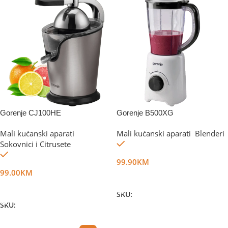
Gorenje CJ100HE
Gorenje B500XG
Mali kućanski aparati
,
Mali kućanski aparati
,
Blenderi
Na stanju
Sokovnici i Citrusete
Na stanju
99.90
KM
99.00
KM
Dodaj U Korpu
Dodaj U Korpu
SKU:
DG53670
SKU:
DG17378