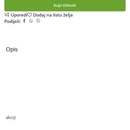
Kupi Odmah
Uporedi
Dodaj na listu želja
Podijeli:
Opis
Zilan Aparat za kokice, 1200 W, plava – ZLN3147
Aparat za kokice, brzo i jednostavno pripremanje kokica
bez upotrebe ulja, cirkulacija vrućeg zraka obavlja sav
posao, rezultat ukusne kokice sa manje kalorija, premaz
non-stick protiv ljepljenja, ON /OFF prekidač, napajanje
220 – 240 V / 50Hz
Ako želite najbolju ponudu, pogledajte naše proizvode na
akciji
i pronađite artikle po sniženim cijenama.