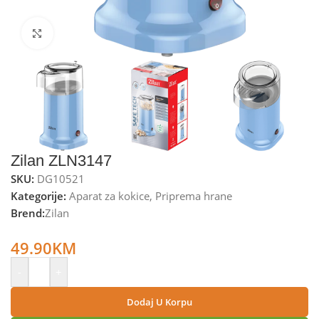
Kliknite za uvećanje
Zilan ZLN3147
SKU:
DG10521
Kategorije:
Aparat za kokice
,
Priprema hrane
Brend:
Zilan
Zilan Aparat za kokice, 1200 W, plava – ZLN3147
49.90
KM
-
+
Dodaj U Korpu