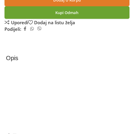
Dodaj U Korpu
Kupi Odmah
Uporedi
Dodaj na listu želja
Podijeli:
Opis
Zilan Kuhalo za vodu, zapremina 1.7 l, 1850-2200 W,
zelena – ZLN1303 GR
Kuhalo za vodu, zapremina 1.7 l, snaga 1850 – 2200 W,
skriveni grijač, rotacija 360°,indikator razine vode, odvojivi
filter za kamenac, ručno otvaranje poklopca, automatsko
isključivanje, jednostavno održavanje, zaštita od
pregrijavanja, zaštita od rada bez vode
Ako želite najbolju ponudu, pogledajte naše proizvode na