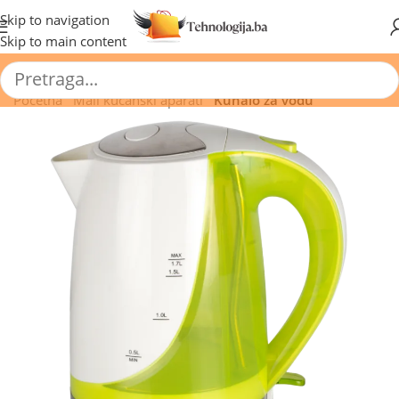
🔥 Pogledajte aktuelne akcije 🔥
Skip to navigation
Skip to main content
Početna
/
Mali kućanski aparati
/
Kuhalo za vodu