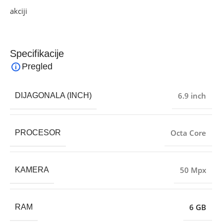
akciji
i pronađite artikle po sniženim cijenama!
Specifikacije
Pregled
6.9 inch
DIJAGONALA (INCH)
Octa Core
PROCESOR
50 Mpx
KAMERA
6 GB
RAM