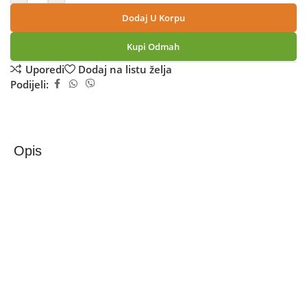
Dodaj U Korpu
Kupi Odmah
Uporedi
Dodaj na listu želja
Podijeli:
Opis
Xiaomi Redmi 15 6GB/128GB Sandy Purple
Redmi 15 – 6GB / 128 GB Sandy Purple
Redmi 15 donosi upečatljiv, moderan dizajn koji se
savršeno uklapa u svaki stil. Opremljen velikim 6,9” IPS
LCD zaslonom s brzinom osvježavanja do 120 Hz, ovaj
uređaj osigurava besprijekoran prikaz omiljenog sadržaja,
bilo da surfate društvenim mrežama, gledate videozapise