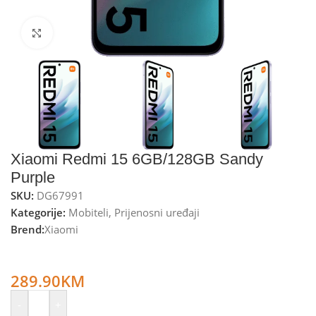
Kliknite za uvećanje
Xiaomi Redmi 15 6GB/128GB Sandy
Purple
SKU:
DG67991
Kategorije:
Mobiteli
,
Prijenosni uređaji
Brend:
Xiaomi
Xiaomi Smartphone 6.9”, Octa Core 2.8GHz, RAM 6GB,
50Mpixel – Redmi 15 6GB/128GB Sandy Purple
289.90
KM
-
+