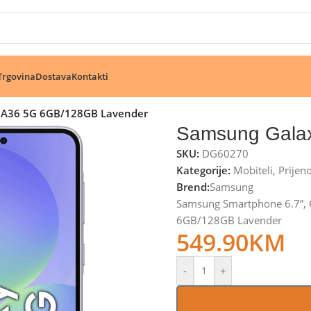
🔥 Pogledajte aktuelne akcije 🔥
Trgovina
Dostava
Kontakti
 A36 5G 6GB/128GB Lavender
Samsung Gala
SKU:
DG60270
Kategorije:
Mobiteli
,
Prijen
Brend:
Samsung
Samsung Smartphone 6.7”, 
6GB/128GB Lavender
549.90
KM
-
+