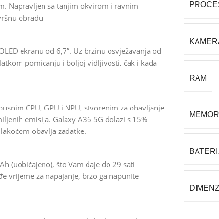
PROCE
 Napravljen sa tanjim okvirom i ravnim
vršnu obradu.
KAMER
OLED ekranu od 6,7”. Uz brzinu osvježavanja od
atkom pomicanju i boljoj vidljivosti, čak i kada
RAM
obusnim CPU, GPU i NPU, stvorenim za obavljanje
MEMOR
miljenih emisija. Galaxy A36 5G dolazi s 15%
lakoćom obavlja zadatke.
BATERI
h (uobičajeno), što Vam daje do 29 sati
đe vrijeme za napajanje, brzo ga napunite
DIMENZ