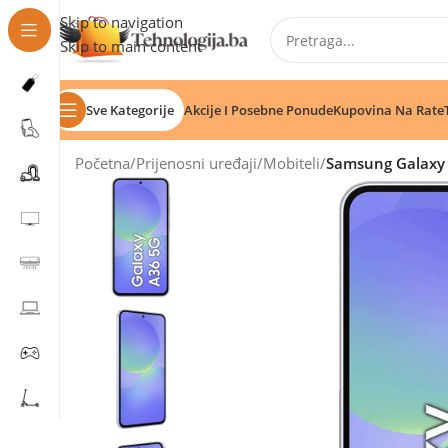
Skip to navigation
Skip to main content
Sve Kategorije
Akcije I Posebne Ponude
Kupovina Na Rate
Početna
/
Prijenosni uređaji
/
Mobiteli
/
Samsung Galaxy