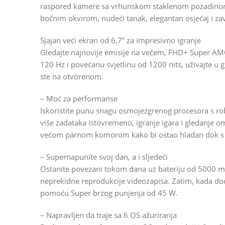
raspored kamere sa vrhunskom staklenom pozadinom.
bočnim okvirom, nudeći tanak, elegantan osjećaj i za
Sjajan veći ekran od 6,7” za impresivno igranje
Gledajte najnovije emisije na većem, FHD+ Super AM
120 Hz i povećanu svjetlinu od 1200 nits, uživajte u gl
ste na otvorenom.
– Moć za performanse
Iskoristite punu snagu osmojezgrenog procesora s r
više zadataka istovremeno, igranje igara i gledanje o
većom parnom komorom kako bi ostao hladan dok s 
– Supernapunite svoj dan, a i sljedeći
Ostanite povezani tokom dana uz bateriju od 5000 mA
neprekidne reprodukcije videozapisa. Zatim, kada do
pomoću Super brzog punjenja od 45 W.
– Napravljen da traje sa 6 OS ažuriranja