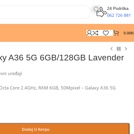
24 Podrška
062 726 881
0.00
K
xy A36 5G 6GB/128GB Lavender
osni uređaji
Octa Core 2.4GHz, RAM 6GB, 50Mpixel – Galaxy A36 5G
Dodaj U Korpu