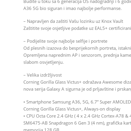
Budite u toku sa 6 generacija OS nadogradnji i 6 godi
A36 5G bio siguran i imao najbolje performanse.
– Napravljen da zaštiti Vašu lozinku uz Knox Vault
Zaštitite svoje osjetljive podatke uz EAL5+ certificir
– Podijelite svoje najbolje selfije i portrete
Od plesnih izazova do besprijekornih portreta, istakn
Opremljena naprednim AP i senzorom, prednja kamera 
slabom osvjetljenju.
– Velika izdržljivost
Corning Gorilla Glass Victus+ odražava Awesome dizaj
nova serija Galaxy A sigurna je od prljavštine i prskan
• Smartphone Samsung A36, 5G, 6.7” Super AMOLED e
Corning Gorilla Glass Victus+, Always-on display
• CPU Octa Core 2.4 GHz ( 4 x 2.4 GHz Cortex-A78 & 
SM6475-AB Snapdragon 6 Gen 3 (4 nm), grafička kar
memorija 128 GB