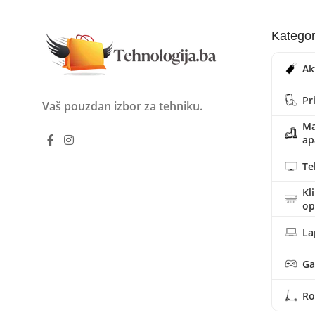
Kategor
Ak
Pr
Vaš pouzdan izbor za tehniku.
Ma
ap
Te
Kl
o
La
Ga
Ro