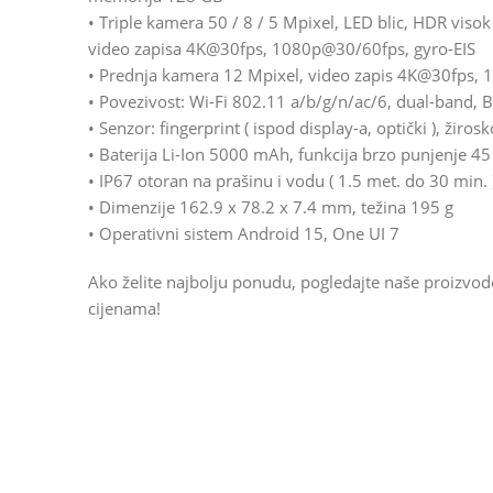
• Triple kamera 50 / 8 / 5 Mpixel, LED blic, HDR viso
video zapisa 4K@30fps, 1080p@30/60fps, gyro-EIS
• Prednja kamera 12 Mpixel, video zapis 4K@30fps,
• Povezivost: Wi-Fi 802.11 a/b/g/n/ac/6, dual-band, 
• Senzor: fingerprint ( ispod display-a, optički ), žiro
• Baterija Li-Ion 5000 mAh, funkcija brzo punjenje 4
• IP67 otoran na prašinu i vodu ( 1.5 met. do 30 min. 
• Dimenzije 162.9 x 78.2 x 7.4 mm, težina 195 g
• Operativni sistem Android 15, One UI 7
Ako želite najbolju ponudu, pogledajte naše proizvo
cijenama!