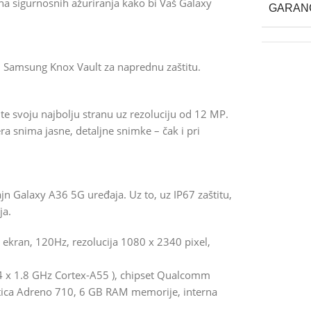
na sigurnosnih ažuriranja kako bi Vaš Galaxy
GARAN
ani Samsung Knox Vault za naprednu zaštitu.
ite svoju najbolju stranu uz rezoluciju od 12 MP.
snima jasne, detaljne snimke – čak i pri
n Galaxy A36 5G uređaja. Uz to, uz IP67 zaštitu,
ja.
kran, 120Hz, rezolucija 1080 x 2340 pixel,
4 x 1.8 GHz Cortex-A55 ), chipset Qualcomm
tica Adreno 710, 6 GB RAM memorije, interna