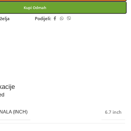
Kupi Odmah
želja
Podijeli:
kacije
ed
6.7 inch
NALA (INCH)