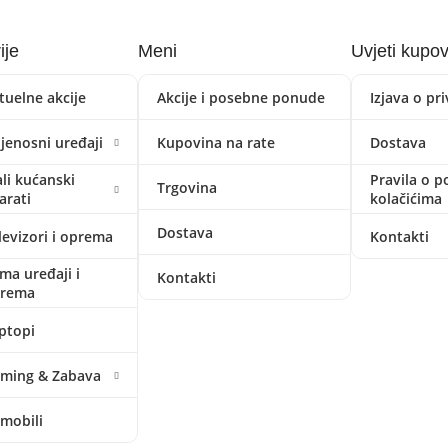
ije
Meni
Uvjeti kupo
tuelne akcije
Akcije i posebne ponude
Izjava o pr
ijenosni uređaji
Kupovina na rate
Dostava
li kućanski
Pravila o p
Trgovina
arati
kolačićima
Dostava
levizori i oprema
Kontakti
ima uređaji i
Kontakti
prema
ptopi
ming & Zabava
mobili