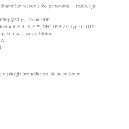
k dinamičan raspon slike, panorama …, rezolucija
 1080p@30fps, 10-bit HDR
Bluetooth 5.4 LE, GPS, NFC, USB 2.0. type C, OTG
skop, kompas, senzor blizine …
5 W
)
de na
akciji
i pronađite artikle po sniženim