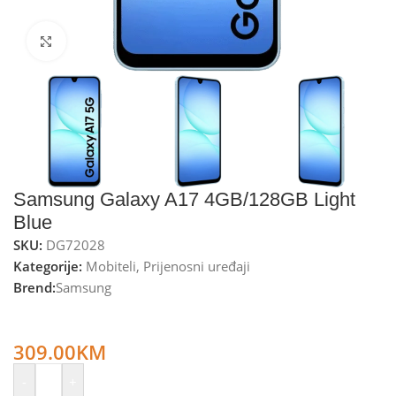
Kliknite za uvećanje
Samsung Galaxy A17 4GB/128GB Light
Blue
SKU:
DG72028
Kategorije:
Mobiteli
,
Prijenosni uređaji
Brend:
Samsung
Samsung Smartphone 6.7”, Octa Core 2.4GHz, RAM 4GB,
50Mpixel – Galaxy A17 4GB/128GB Light Blue
309.00
KM
-
+