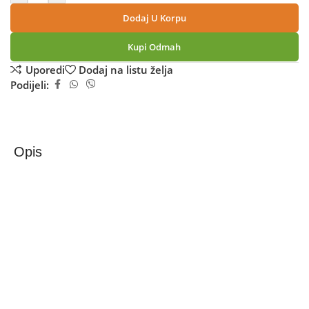
Dodaj U Korpu
Kupi Odmah
Uporedi
Dodaj na listu želja
Podijeli:
Opis
Samsung Galaxy A17 4GB/128GB Light Blue
Mobitel Samsung Galaxy A17 4+128GB Light Blue
– Živopisni 6,7-inčni Super AMOLED zaslon
Široki i glatki 6,7-inčni zaslon sa Super AMOLED živahnim
crtama i brzinom osvježavanja od 90 Hz znači da vaš svijet
izgleda bogato, svijetlo i impresivno.