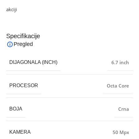
Ako želite najbolju ponudu, pogledajte naše proizvode na
akciji
i pronađite artikle po sniženim cijenama!
Specifikacije
Pregled
6.7 inch
DIJAGONALA (INCH)
Octa Core
PROCESOR
Crna
BOJA
50 Mpx
KAMERA