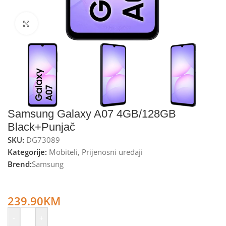
Kliknite za uvećanje
Samsung Galaxy A07 4GB/128GB
Black+Punjač
SKU:
DG73089
Kategorije:
Mobiteli
,
Prijenosni uređaji
Brend:
Samsung
Samsung Smartphone 6.7”, Octa Core 2.2GHz, RAM 4GB,
50Mpixel – Galaxy A07 4GB/128GB Black+Punjač
239.90
KM
-
+