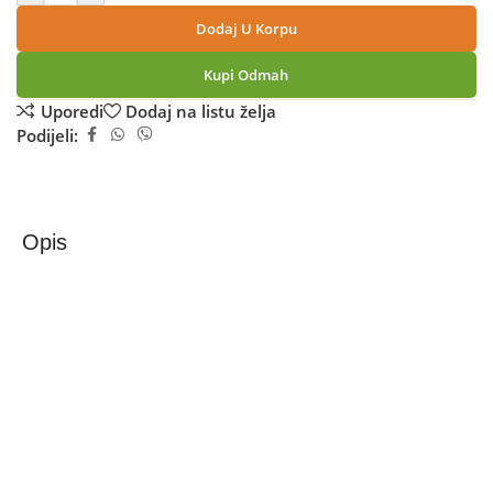
Dodaj U Korpu
Kupi Odmah
Uporedi
Dodaj na listu želja
Podijeli:
Opis
Samsung Galaxy A07 4GB/128GB Black+Punjač
Samsung Galaxy A07 – 128 GB
Samsung Galaxy A07 spaja elegantan dizajn, responzivnost
i dugotrajnu bateriju, sve u kompaktnoj i tankoj formi,
idealnoj za svakodnevno korištenje.
• Veliki 6,7-inčni PLS LCD ekran s HD+ rezolucijom i