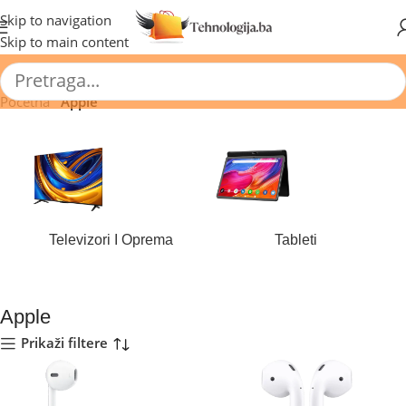
🔥 Pogledajte aktuelne akcije 🔥
Skip to navigation
Skip to main content
Početna
/
Apple
Televizori I Oprema
Tableti
177 proizvoda
43 proizvoda
Apple
Prikaži filtere