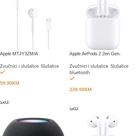
Apple MTJY3ZM/A
Apple AirPods 2 2en Gen.
Zvučnici i slušalice
,
Slušalice
Zvučnici i slušalice
,
Slušalice
Na stanju
bluetooth
Na stanju
59.90
KM
239.90
KM
Dodaj U Korpu
Dodaj U Korpu
SKU:
DG43736
SKU:
DG24339