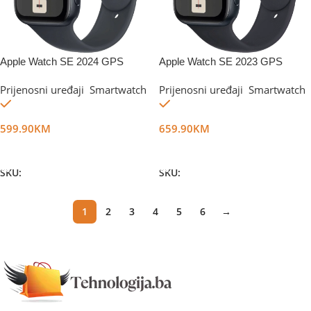
Apple Watch SE 2024 GPS
Apple Watch SE 2023 GPS
40mm Midnight
44mm Midnight
Prijenosni uređaji
,
Smartwatch
Prijenosni uređaji
,
Smartwatch
Na stanju
Na stanju
599.90
KM
659.90
KM
Dodaj U Korpu
Dodaj U Korpu
SKU:
DG56010
SKU:
DG37101
1
2
3
4
5
6
→