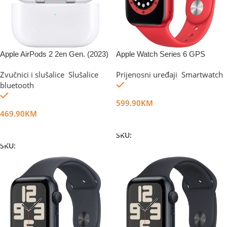
Apple AirPods 2 2en Gen. (2023)
Apple Watch Series 6 GPS
40mm Red
Zvučnici i slušalice
,
Slušalice
Prijenosni uređaji
,
Smartwatch
Na stanju
bluetooth
Na stanju
599.90
KM
469.90
KM
Dodaj U Korpu
Dodaj U Korpu
SKU:
DG15554
SKU:
DG35402