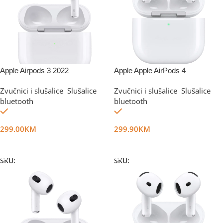
Apple Airpods 3 2022
Apple Apple AirPods 4
Zvučnici i slušalice
,
Slušalice
Zvučnici i slušalice
,
Slušalice
bluetooth
bluetooth
Na stanju
Na stanju
299.00
KM
299.90
KM
Dodaj U Korpu
Dodaj U Korpu
SKU:
DG22507
SKU:
DG50882