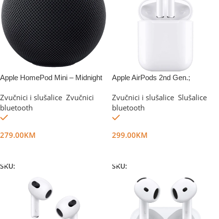
Apple HomePod Mini – Midnight
Apple AirPods 2nd Gen.;
MV7N2ZM/A
Zvučnici i slušalice
,
Zvučnici
Zvučnici i slušalice
,
Slušalice
bluetooth
bluetooth
Na stanju
Na stanju
279.00
KM
299.00
KM
Dodaj U Korpu
Dodaj U Korpu
SKU:
DG61944
SKU:
DG14938