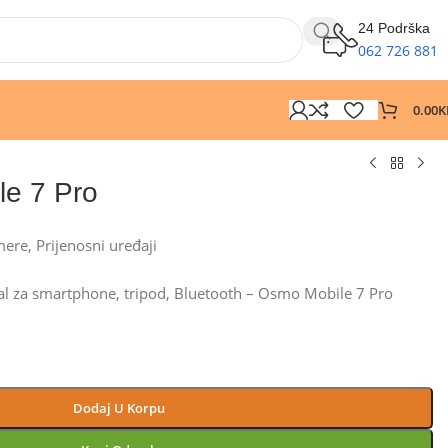
24 Podrška
062 726 881
0.00
K
le 7 Pro
mere
,
Prijenosni uređaji
bal za smartphone, tripod, Bluetooth – Osmo Mobile 7 Pro
Dodaj U Korpu