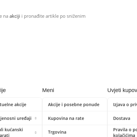
de na
akciji
i pronađite artikle po sniženim
ije
Meni
Uvjeti kupo
tuelne akcije
Akcije i posebne ponude
Izjava o pr
ijenosni uređaji
Kupovina na rate
Dostava
li kućanski
Pravila o p
Trgovina
arati
kolačićima