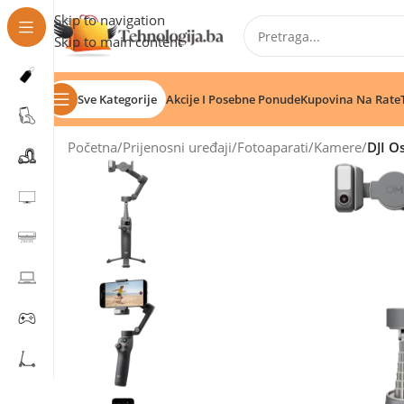
Skip to navigation
Skip to main content
Sve Kategorije
Akcije I Posebne Ponude
Kupovina Na Rate
Početna
/
Prijenosni uređaji
/
Fotoaparati
/
Kamere
/
DJI O