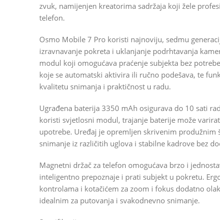
zvuk, namijenjen kreatorima sadržaja koji žele profes
telefon.
Osmo Mobile 7 Pro koristi najnoviju, sedmu generaciju
izravnavanje pokreta i uklanjanje podrhtavanja kame
modul koji omogućava praćenje subjekta bez potrebe
koje se automatski aktivira ili ručno podešava, te fu
kvalitetu snimanja i praktičnost u radu.
Ugrađena baterija 3350 mAh osigurava do 10 sati rad
koristi svjetlosni modul, trajanje baterije može varira
upotrebe. Uređaj je opremljen skrivenim produžnim
snimanje iz različitih uglova i stabilne kadrove bez 
Magnetni držač za telefon omogućava brzo i jednostav
inteligentno prepoznaje i prati subjekt u pokretu. Er
kontrolama i kotačićem za zoom i fokus dodatno olakš
idealnim za putovanja i svakodnevno snimanje.