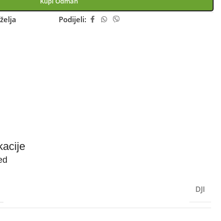
Kupi Odmah
želja
Podijeli:
kacije
ed
DJI