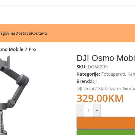
🔥 Pogledajte aktuelne akcije 🔥
Trgovina
Dostava
Kontakti
smo Mobile 7 Pro
DJI Osmo Mobi
SKU:
DG68209
Kategorije:
Fotoaparati
,
Ka
Brend:
DJI
DJI Držač/ Stabilizator Gim
329.00
KM
-
+