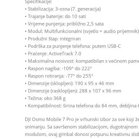
Specifikacije:
• Stabilizacija: 3-osna (7. generacija)
• Trajanje baterije: do 10 sati
• Vrijeme punjenja: približno 2,5 sata
• Modul: Multifunkcionalni (svjetlo + audio prijemnik)
• Produžni štap: integriran
• Podrška za punjenje telefona: putem USB-C
• Praćenje: ActiveTrack 7.0
• Maksimalna nosivost: kompatibilan s većinom pame
• Raspon nagiba: -109° do 222°
• Raspon rotiranja: -77° do 255°
• Dimenzije (sklopljen): 190 x 95 x 46 mm
• Dimenzije (rasklopljen): 288 x 107 x 96 mm
• Težina: oko 368 g
• Kompatibilnost: širina telefona do 84 mm, debljin
DJI Osmo Mobile 7 Pro je vrhunski izbor za sve koji 
snimanju. Sa savršenom stabilizacijom, dugotrajnom 
modulom, ovaj gimbal donosi potpunu kreativnu sl