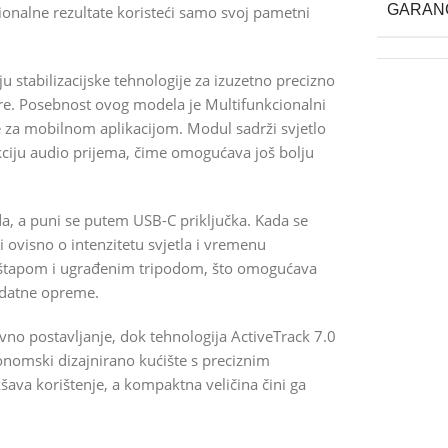
GARAN
ionalne rezultate koristeći samo svoj pametni
 stabilizacijske tehnologije za izuzetno precizno
re. Posebnost ovog modela je Multifunkcionalni
 za mobilnom aplikacijom. Modul sadrži svjetlo
nkciju audio prijema, čime omogućava još bolju
a, a puni se putem USB-C priključka. Kada se
ti ovisno o intenzitetu svjetla i vremenu
 štapom i ugrađenim tripodom, što omogućava
dodatne opreme.
no postavljanje, dok tehnologija ActiveTrack 7.0
gonomski dizajnirano kućište s preciznim
ava korištenje, a kompaktna veličina čini ga