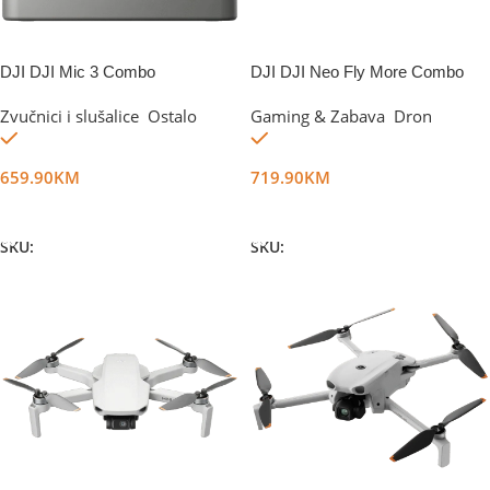
DJI DJI Mic 3 Combo
DJI DJI Neo Fly More Combo
Zvučnici i slušalice
,
Ostalo
Gaming & Zabava
,
Dron
Na stanju
Na stanju
659.90
KM
719.90
KM
Dodaj U Korpu
Dodaj U Korpu
SKU:
DG68827
SKU:
DG58547