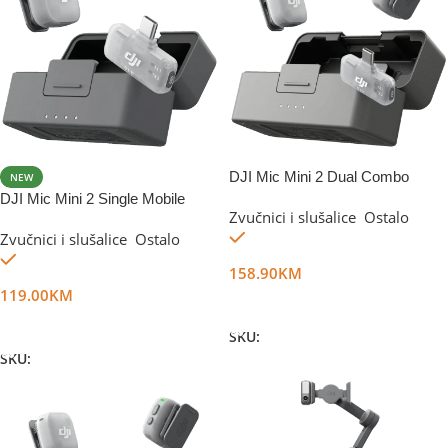
DJI Mic Mini 2 Dual Combo
NEW
Mobile
DJI Mic Mini 2 Single Mobile
Zvučnici i slušalice
,
Ostalo
Na stanju
Zvučnici i slušalice
,
Ostalo
Na stanju
158.90
KM
119.00
KM
Dodaj U Korpu
Dodaj U Korpu
SKU:
DG80693
SKU:
DG79702