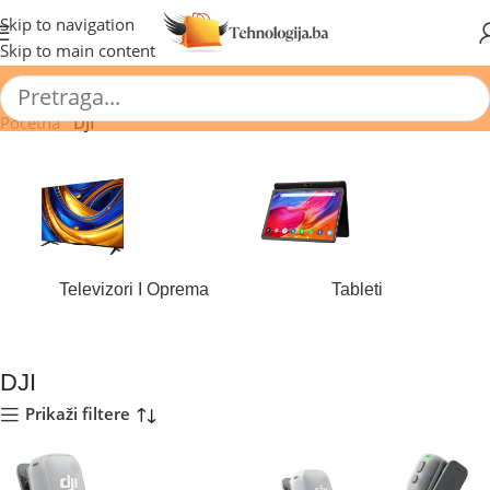
🔥 Pogledajte aktuelne akcije 🔥
Skip to navigation
Skip to main content
Početna
/
DJI
Televizori I Oprema
Tableti
180 proizvoda
44 proizvoda
DJI
Prikaži filtere