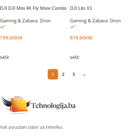
DJI DJI Mini 4K Fly More Combo
DJI Lito X1
EU
Gaming & Zabava
,
Dron
Gaming & Zabava
,
Dron
Na stanju
Na stanju
799.00
KM
819.00
KM
Dodaj U Korpu
Dodaj U Korpu
SKU:
DG58902
SKU:
DG76133
1
2
3
→
Vaš pouzdan izbor za tehniku.