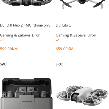
DJI DJI Neo 2 FMC (drone only)
DJI Lito 1
Gaming & Zabava
,
Dron
Gaming & Zabava
,
Dron
Na stanju
Na stanju
599.90
KM
659.00
KM
Dodaj U Korpu
Dodaj U Korpu
SKU:
DG72460
SKU:
DG76137