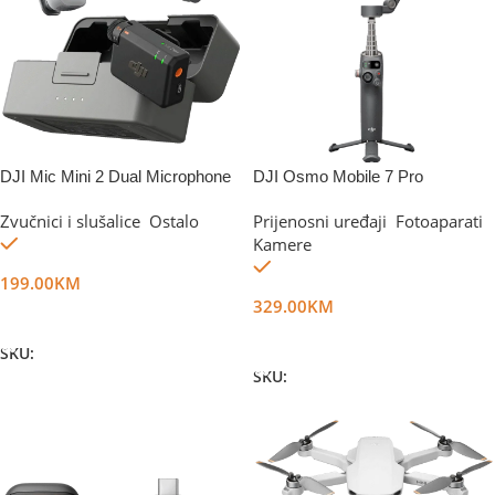
DJI Mic Mini 2 Dual Microphone
DJI Osmo Mobile 7 Pro
Combo
Zvučnici i slušalice
,
Ostalo
Prijenosni uređaji
,
Fotoaparati
,
Na stanju
Kamere
Na stanju
199.00
KM
329.00
KM
Dodaj U Korpu
Dodaj U Korpu
SKU:
DG78984
SKU:
DG68209