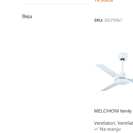
Dodaj U Korpu
Boja
SKU:
DG75967
MELCHIONI family
Ventilatori
,
Ventila
Na stanju