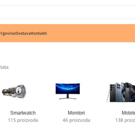
🔥 Pogledajte aktuelne akcije 🔥
Trgovina
Dostava
Kontakti
ltata
Smartwatch
Monitori
Mobite
115 proizvoda
46 proizvoda
138 proi