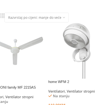
home WFM 2
ONI family MF 2215AS
Ventilatori
,
Ventilator stropni
Na stanju
ori
,
Ventilator stropni
tanju
119.90
KM