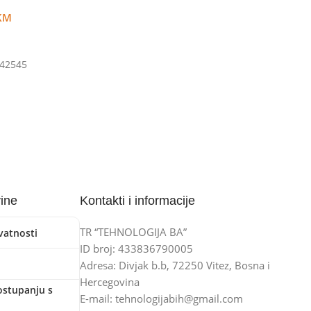
KM
U Korpu
42545
vine
Kontakti i informacije
TR “TEHNOLOGIJA BA”
ivatnosti
ID broj: 433836790005
Adresa: Divjak b.b, 72250 Vitez, Bosna i
Hercegovina
ostupanju s
E-mail: tehnologijabih@gmail.com