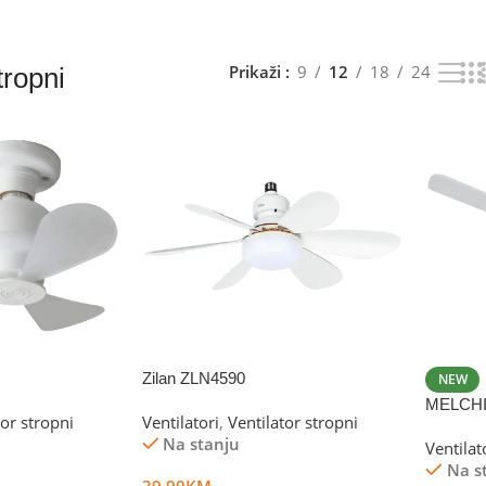
Prikaži
9
12
18
24
tropni
Zilan ZLN4590
NEW
MELCHI
tor stropni
Ventilatori
,
Ventilator stropni
Na stanju
Ventilat
Na s
39.90
KM