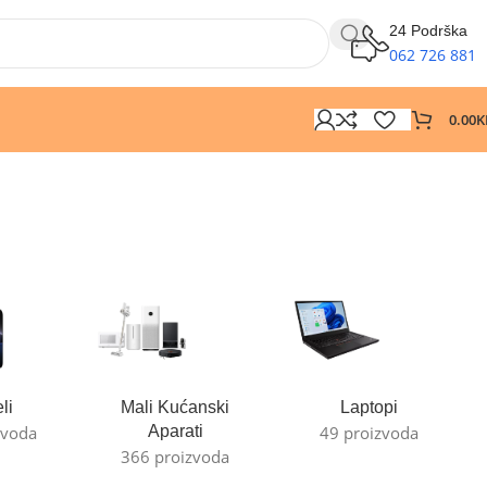
24 Podrška
062 726 881
0.00
K
li
Mali Kućanski
Laptopi
zvoda
Aparati
49 proizvoda
366 proizvoda