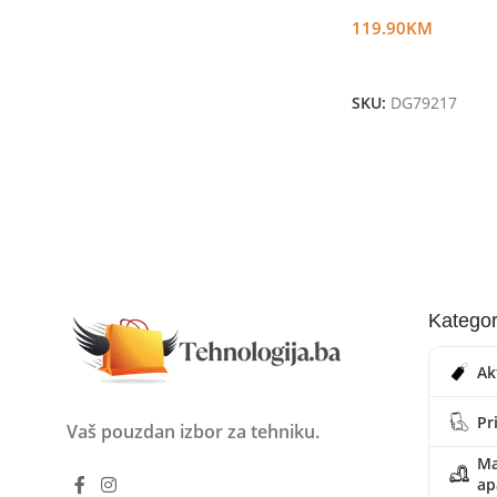
119.90
KM
Dodaj U Korpu
SKU:
DG79217
Kategor
Ak
Pr
Vaš pouzdan izbor za tehniku.
Ma
ap