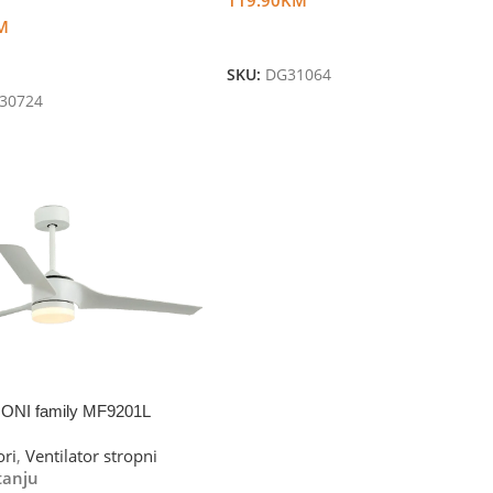
M
Dodaj U Korpu
U Korpu
SKU:
DG31064
30724
ONI family MF9201L
ori
,
Ventilator stropni
tanju