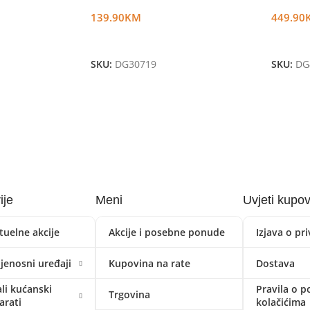
139.90
KM
449.90
Dodaj U Korpu
Dodaj 
SKU:
DG30719
SKU:
DG
ije
Meni
Uvjeti kupo
tuelne akcije
Akcije i posebne ponude
Izjava o pr
ijenosni uređaji
Kupovina na rate
Dostava
li kućanski
Pravila o p
Trgovina
arati
kolačićima