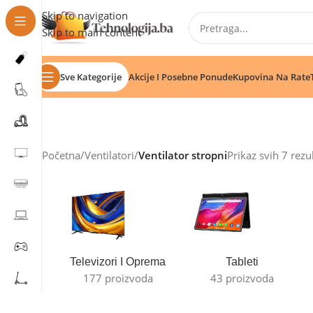
Skip to navigation
Skip to main content
Sve Kategorije
Akcije I Posebne Ponude
Kupovina Na Rate
Početna
/
Ventilatori
/
Ventilator stropni
Prikaz svih 7 rezu
Televizori I Oprema
Tableti
177 proizvoda
43 proizvoda