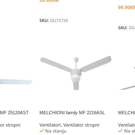
99.90
K
Dodaj U Korpu
Dodaj 
SKU:
DG75726
SKU:
DG
 MF 25120AST
MELCHIONI family MF 2216ASL
MELCHI
tor stropni
Ventilatori
,
Ventilator stropni
Ventilat
Na stanju
Na s